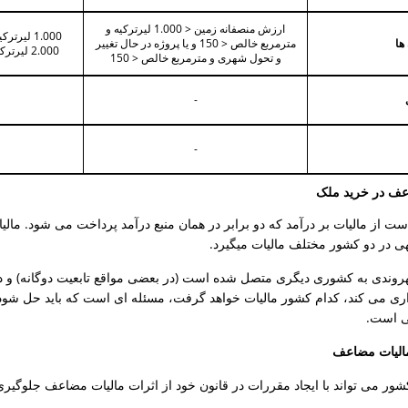
ارزش منصفانه زمین < 1.000 لیرترکیه و
1.000 لی
ها
مترمربع خالص < 150 و یا پروژه در حال تغییر
2.000 لیرترکیه و مترمربع خالص < 150
و تحول شهری و مترمربع خالص < 150
-
-
عف در خرید ملک
 از مالیات بر درآمد که دو برابر در همان منبع درآمد پرداخت می شود. مالی
ی در دو کشور مختلف مالیات میگیرد.
وندی به کشوری دیگری متصل شده است (در بعضی مواقع تابعیت دوگانه) و در
ری می کند، کدام کشور مالیات خواهد گرفت، مسئله ای است که باید حل ش
ی است.
الیات مضاعف
ور می تواند با ایجاد مقررات در قانون خود از اثرات مالیات مضاعف جلوگیری