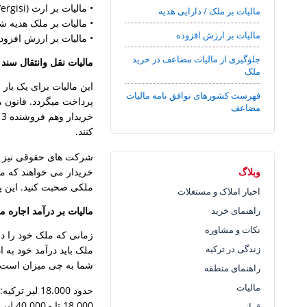
• مالیات بر ارث (Miras Vergisi)
مالیات بر ملک / دارایی هدیه
• مالیات بر ملک هدیه شده ( Gayrimenkul Vergisi
مالیات بر ارزش افزوده
• مالیات بر ارزش افزوده (ma Değer Vergisi
جلوگیری از مالیات مضاعف در خرید
مالیات نقل وانتقال سند
ملک
این مالیات برای یک بار 
فهرست کشورهای توافق نامه مالیات
پرداخت میگردد. قانون 
مضاعف
خ
کنند.
شرکت های حقوقی نیز از ا
وبلاگ
خریدار می خواهند که مال
ملکی صحبت کنید. این پذ
اخبار املاک و مستغلات
راهنمای خرید
مالیات بر درآمد اجاره م
نکات و مشاوره
زمانی که ملک خود را درت
زندگی در ترکیه
ملک باید درآمد خود به ا
شما به چی میزان است. 
راهنمای منطقه
مالیات
حدود 18.000 لیر ترکیه: 15 درصد
18.000 تا - 40.000 لیر ترکیه 20: درصد
قوانین