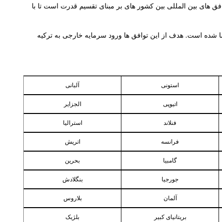
افق های بین المللی بین کشور های بر مبنای تقسیم قدرت است تا با
شده است. هدف از این توافق ها ورود سرمایه خارجی به ترکیه
استونی
آلبانی
اتیوپی
الجزایر
فنلاند
استرالیا
فرانسه
اتریش
گامبیا
بحرین
جورجیا
بنگلادش
بلاروس
آلمان
بریتانیای کبیر
بلژیک