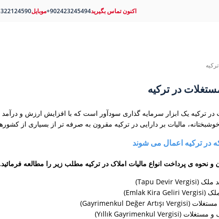
اکنون تماس بگیرید
+902423245494
موبایل
5322124590
ترکیه
مستغلات در ترکیه
در ترکیه یک ابزار سرمایه گذاری سودآور است که با افزایش ارزش و درآمد اجا
 خوشبختانه، مالیات بر دارایی در ترکیه مقرون به صرفه تر از بسیاری از کشور
که در ترکیه اعمال می شوند
و نحوه ی پرداخت انواع مالیات املاک در ترکیه مطلب زیر را مطالعه فرمائید.
Tapu Devir )
Emlak Kir)
Gayrimenkul Değer A)
Yıllık Gayrimenkul Ver)