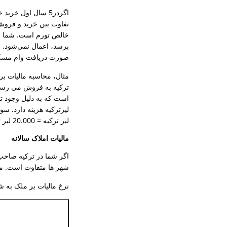
اگردر5 سال اول خر
برسد، اعمال نمی‌شود. ش
صورت دریافت وام مسکن) 
لیر ترکیه = 20.000 لیر ترکیه سود خالص 20.000 لیر ترکیه است و او باید 15درصد ازاین مبلغ را بپردازد.
مالیات املاک سالانه
اگر شما در ترکیه صاحب م
شهر ها متفاوت است. مال
نرخ مالیات بر ملک به 