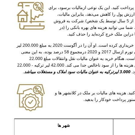
تی پرداخت کنید. این یک نوعی ازمالیات برسود، برای
رم سالانه است. تورم ارزش پول را کاهش می‌دهد، بنابراین مالیات،
خالص تورم است. شما باید سود خود را بعد از فروش ملک، تا ماه مارس سال بعدی اعلام کنید. اگر بعد از 5 سال توسط یک شخص/ شرکت به فروش
ا می توانید هزینه های بهره بانکی را (در
دراین ملک خرج کرده‌اید را حذف کنید.
مثال، محاسبه مالیات برسود؛ فرض کنید یک خریدارملک را درماه مي 2016 به مبلغ 100.000 لیر ترکیه خریداری کرده است. او آن را در آگوست 2020 به مبلغ 200.000 لیر
ترکیه به فروش می رساند. در اینجا 100.000 لیرترکیه بین مبلغ خرید و فروش تفاوت وجود دارد. میزان تورم ازسال 2017 و 2020 درمجموع 58 درصد بوده، به این معنی
است که به دلیل وجود تورم، مبلغ 58.000 لیر ترکیه را پرداخت نمی کند. سود خالص 42.000 لیرترکیه است. هنگام خرید به عنوان مالیات نقل وانتقالات مبلغ 22.000
لیرترکیه هزینه دارد. سود وام را که به بانک بخاطرمالیات بر املاک برای4 سال پرداخت کرده است. این هزینه ها را از سود ناخالص جدا می کند. 42.000 لیر ترکیه - 22.000
3.000 لیرترکیه به عنوان مالیات سود املاک و مستغلات میباشد
.
ید. هزینه های مالیات بر ملک در کلانشهر ها و
تور پرداخت خودکار را بدهید.
شهر ها