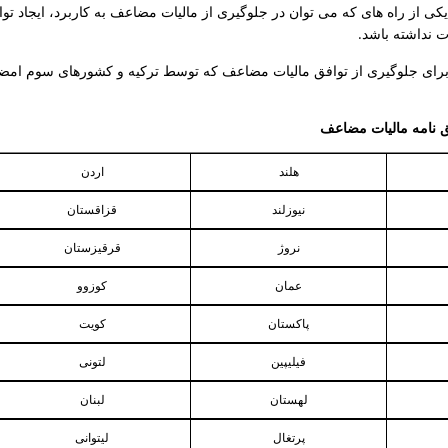
کی از راه های که می توان در جلوگیری از مالیات مضاعف به کاربرد، ایجاد تو
ت نداشته باشد.
رای جلوگیری از توافق مالیات مضاعف که توسط ترکیه و کشورهای سوم امضا 
نامه مالیات مضاعف
هلند
اردن
نیوزلند
قزاقستان
نروژ
قرقیزستان
عمان
کوزوو
پاکستان
کویت
فیلیپین
لتونی
لهستان
لبنان
پرتغال
لیتوانی