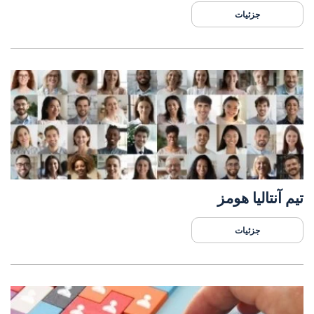
جزئیات
تیم آنتالیا هومز
جزئیات