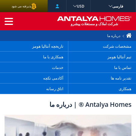
فارسی
USD
پذیرفته می شود
جستجوی پیشرفته
شرکت املاک و مستغلات پیشرو
درباره ما
مشخصات شرکت
تاریخچه آنتالیا هومز
تیم آنتالیا هومز
همکاری با ما
تماس با ما
خدمات
تقدیر نامه ها
آکادمی تکچه
همکاری
اتاق رسانه
Antalya Homes ® | درباره ما