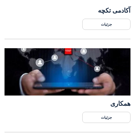
آکادمی تکچه
جزئیات
همکاری
جزئیات