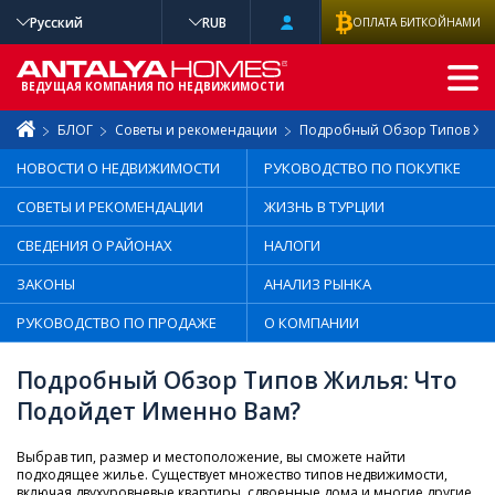
Русский
RUB
ОПЛАТА БИТКОЙНАМИ
РАСШИРЕННЫ
Й ПОИСК
ВЕДУЩАЯ КОМПАНИЯ ПО НЕДВИЖИМОСТИ
БЛОГ
Советы и рекомендации
Подробный Обзор Типов Жил
НОВОСТИ О НЕДВИЖИМОСТИ
РУКОВОДСТВО ПО ПОКУПКЕ
СОВЕТЫ И РЕКОМЕНДАЦИИ
ЖИЗНЬ В ТУРЦИИ
СВЕДЕНИЯ О РАЙОНАХ
НАЛОГИ
ЗАКОНЫ
АНАЛИЗ РЫНКА
РУКОВОДСТВО ПО ПРОДАЖЕ
О КОМПАНИИ
Подробный Обзор Типов Жилья: Что
Подойдет Именно Вам?
Выбрав тип, размер и местоположение, вы сможете найти
подходящее жилье. Существует множество типов недвижимости,
включая двухуровневые квартиры, сдвоенные дома и многие другие.