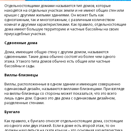
Отдельностоящими домами называется тип домов, которые
находятся на отдельных участках земли и не имеют общих стен или
крыши с другими жилыми зданиями. Он может быть как
одноэтажным, так и многоэтажным, с различным количеством
комнат и другими характеристиками. Как правило, отдельностоящие
дома имеют большую территорию и частные бассейны на своих
приусадебных участках.
Сдвоенные дома
Дома, имеющие общую стену с другим домом, называются
сдвоенными. Такие дома обычно состоят из более чем одного
этажа. У такого типа домов обычно есть общие или частные
бассейны и сады.
Виллы-близнецы
Виллы, расположенные в одном здании и имеющие совершенно
одинаковый дизайн, называются виллами-близнецами. При взгляде
на виллы-близнецы со стороны может показаться, что это всего
лишь один дом. Однако это два дома с одинаковым дизайном,
разделенные стенами.
Бунгало
Как правило, к бунгало относят отдельностоящие дома, состоящие
из одного или двух этажей. Если в доме есть второй этаж, то он
должен находиться на скате крыши – это основная характеристика,