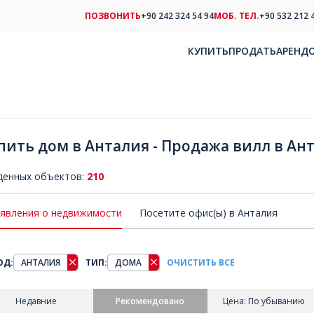
ПОЗВОНИТЬ
+90 242 324 54 94
МОБ. ТЕЛ.
+90 532 212 
КУПИТЬ
ПРОДАТЬ
АРЕНД
пить дом в Анталия - Продажа вилл в Ан
денных объектов:
210
явления о недвижимости
Посетите офис(ы) в Анталия
ОД:
АНТАЛИЯ
ТИП:
ДОМА
ОЧИСТИТЬ ВСЕ
Недавние
Рекомендовано
Цена: По убыванию