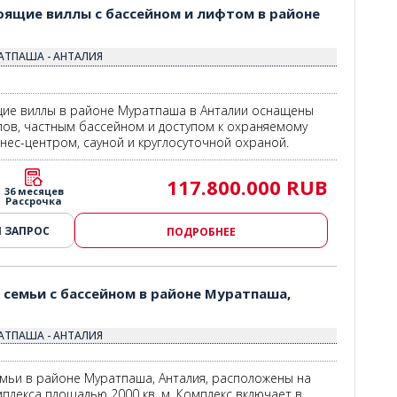
оящие виллы с бассейном и лифтом в районе
РАТПАША - АНТАЛИЯ
ие виллы в районе Муратпаша в Анталии оснащены
ов, частным бассейном и доступом к охраняемому
тнес-центром, сауной и круглосуточной охраной.
117.800.000 RUB
36 месяцев
Рассрочка
 ЗАПРОС
ПОДРОБНЕЕ
 семьи с бассейном в районе Муратпаша,
РАТПАША - АНТАЛИЯ
емьи в районе Муратпаша, Анталия, расположены на
плекса площадью 2000 кв. м. Комплекс включает в