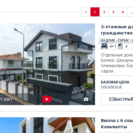
<
1
2
3
4
...
данство 2
3-этажные дома в проекте «Neovilla» в Белеке под гражданство 3
3-этажные до
гражданство
КАДРИЕ - СЕРИК -
4+1
4
Отдельные дома
Белеке. Шикарн
планировки, ба
садом.
БАЗОВАЯ ЦЕНА
500.000 EUR
T-3361
БЫСТРЫЙ
оньяалты 2
Вилла с 6 спальнями, частным бассейном и садом в Коньяалты 3
Вилла с 6 сп
Коньяалты