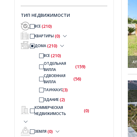
ТИП НЕДВИЖИМОСТИ
(210)
ВСЕ
(0)
КВАРТИРЫ
(210)
ДОМА
(210)
ВСЕ
AY
ОТДЕЛЬНАЯ
(159)
ВИЛЛА
СДВОЕННАЯ
(56)
ВИЛЛА
мный Дом в Алании Каргыджак 1
Дома с Видом на Море и Системами Умный Дом в Ала
(3)
ТАУНХАУС
(2)
ЗДАНИЕ
КОММЕРЧЕСКАЯ
(0)
НЕДВИЖИМОСТЬ
(0)
ЗЕМЛЯ