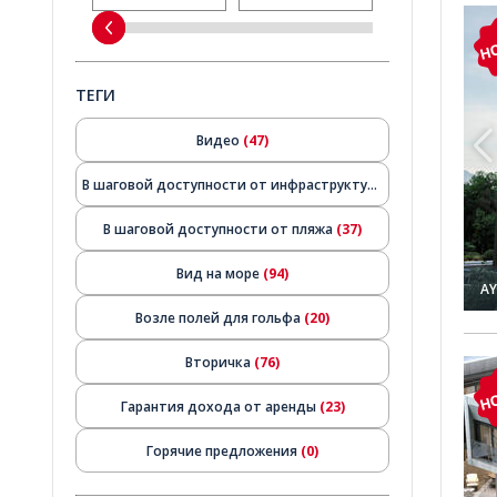
 и лифтом в районе Анталии 1
Отдельно стоящие виллы с бассейном и лифтом в рай
Н
ТЕГИ
Видео
(47)
В шаговой доступности от инфраструктуры
(74)
В шаговой доступности от пляжа
(37)
Вид на море
(94)
AY
Возле полей для гольфа
(20)
Вторичка
(76)
йоне Муратпаша, Анталия 1
Виллы на две семьи с бассейном в районе Муратпаша,
Н
Гарантия дохода от аренды
(23)
Горячие предложения
(0)
Готово к заселению
(195)