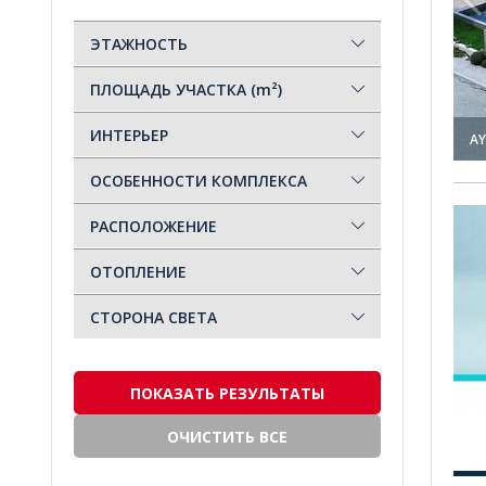
Для инвестиций
(101)
ЭТАЖНОСТЬ
Краткосрочная аренда
(76)
ПЛОЩАДЬ УЧАСТКА (m²)
Недорого
(19)
ИНТЕРЬЕР
AY
Новостройка
(134)
ОСОБЕННОСТИ КОМПЛЕКСА
Первая линия у моря
(5)
РАСПОЛОЖЕНИЕ
Подходит для гражданства
(113)
ОТОПЛЕНИЕ
Рассрочка
(55)
СТОРОНА СВЕТА
Со скидкой
(58)
Современный
(176)
ПОКАЗАТЬ РЕЗУЛЬТАТЫ
Элитный
(138)
ОЧИСТИТЬ ВСЕ