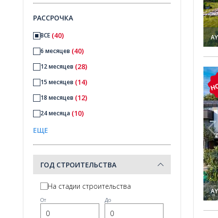
(11)
6+
РАССРОЧКА
(40)
ВСЕ
AY
(40)
6 месяцев
(28)
12 месяцев
а природу в Коньяалты, Анталья 1
Виллы с частным бассейном и видом на природу в Кон
(14)
Н
15 месяцев
(12)
18 месяцев
(10)
24 месяца
(5)
30 месяцев
ЕЩЕ
(5)
36 месяцев
(1)
48 месяцев
ГОД СТРОИТЕЛЬСТВА
(1)
60 месяцев
На стадии строительства
AY
От
До