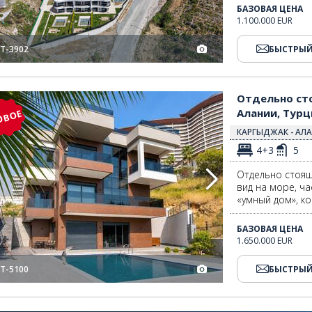
БАЗОВАЯ ЦЕНА
1.100.000 EUR
T-3902
БЫСТРЫЙ
 в Алании, Турция 2
Отдельно стоящая вилла с видом на море и бассейном в Алании, Турц
Отдельно сто
Алании, Турц
ОВОЕ
КАРГЫДЖАК - АЛА
4+3
5
Отдельно стоящ
вид на море, ч
«умный дом», ко
БАЗОВАЯ ЦЕНА
1.650.000 EUR
T-5100
БЫСТРЫЙ