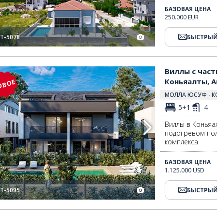
БАЗОВАЯ ЦЕНА
250.000 EUR
T-5078
БЫСТРЫЙ
ьяалты, Анталья 2
Виллы с частным бассейном и видом на природу в Коньяалты, Анталья
Виллы с част
Коньяалты, А
ОВОЕ
МОЛЛА ЮСУФ - К
5+1
4
Виллы в Коньяал
подогревом пол
комплекса.
БАЗОВАЯ ЦЕНА
1.125.000 USD
T-5095
БЫСТРЫЙ