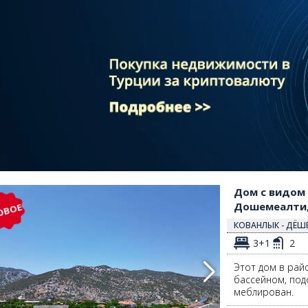
еалти, Анталья 2
Дом с видом на природу и бассейном в районе Дошемеалти, Анталья 
Дом с видом 
Дошемеалти,
ОВОЕ
КОВАНЛЫК - ДЁШ
3+1
2
Этот дом в рай
бассейном, под
меблирован.