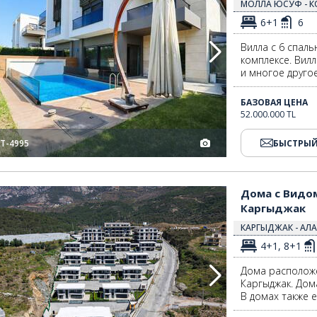
МОЛЛА ЮСУФ - К
6+1
6
Вилла с 6 спаль
комплексе. Вилл
и многое другое
БАЗОВАЯ ЦЕНА
52.000.000 TL
T-4995
БЫСТРЫЙ
нии Каргыджак 2
Дома с Видом на Море и Системами Умный Дом в Алании Каргыджак 
Дома с Видо
Каргыджак
КАРГЫДЖАК - АЛА
4+1, 8+1
Дома располож
Каргыджак. Дом
В домах также 