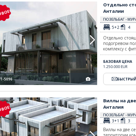
оне Анталии 2
Отдельно стоящие виллы с бассейном и лифтом в районе Анталии 3
Отдельно ст
Анталии
ОВОЕ
ГЮЗЕЛЬБАГ - МУ
5+2
4
Отдельно стоящ
подогревом пол
комплексу с фи
БАЗОВАЯ ЦЕНА
1.250.000 EUR
T-5096
БЫСТРЫЙ
 Анталия 2
Виллы на две семьи с бассейном в районе Муратпаша, Анталия 3
Виллы на две
Анталия
ОВОЕ
ГЮЗЕЛЬБАГ - МУ
3+1
3
Виллы на две с
территории ком