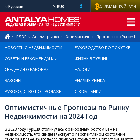
Русский
RUB
ОПЛАТА БИТКОЙНАМИ
РАСШИРЕННЫ
Й ПОИСК
ВЕДУЩАЯ КОМПАНИЯ ПО НЕДВИЖИМОСТИ
БЛОГ
Анализ рынка
Оптимистичные Прогнозы по Рынку Не
НОВОСТИ О НЕДВИЖИМОСТИ
РУКОВОДСТВО ПО ПОКУПКЕ
СОВЕТЫ И РЕКОМЕНДАЦИИ
ЖИЗНЬ В ТУРЦИИ
СВЕДЕНИЯ О РАЙОНАХ
НАЛОГИ
ЗАКОНЫ
АНАЛИЗ РЫНКА
РУКОВОДСТВО ПО ПРОДАЖЕ
О КОМПАНИИ
Оптимистичные Прогнозы по Рынку
Недвижимости на 2024 Год
В 2023 году Турция столкнулась с рекордным ростом цен на
недвижимость, что свидетельствует о перспективном состоянии
сектора в плане ежегодного прироста стоимости. Статистика за этот