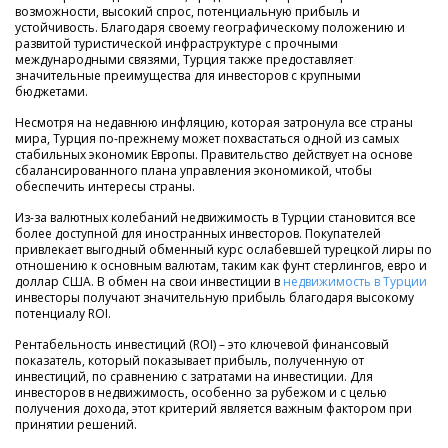
возможности, высокий спрос, потенциальную прибыль и
устойчивость. Благодаря своему географическому положению и
развитой туристической инфраструктуре с прочными
международными связями, Турция также предоставляет
значительные преимущества для инвесторов с крупными
бюджетами.
Несмотря на недавнюю инфляцию, которая затронула все страны
мира, Турция по-прежнему может похвастаться одной из самых
стабильных экономик Европы. Правительство действует на основе
сбалансированного плана управления экономикой, чтобы
обеспечить интересы страны.
Из-за валютных колебаний недвижимость в Турции становится все
более доступной для иностранных инвесторов. Покупателей
привлекает выгодный обменный курс ослабевшей турецкой лиры по
отношению к основным валютам, таким как фунт стерлингов, евро и
доллар США. В обмен на свои инвестиции в
недвижимость в Турции
инвесторы получают значительную прибыль благодаря высокому
потенциалу ROI.
Рентабельность инвестиций (ROI) – это ключевой финансовый
показатель, который показывает прибыль, полученную от
инвестиций, по сравнению с затратами на инвестиции. Для
инвесторов в недвижимость, особенно за рубежом и с целью
получения дохода, этот критерий является важным фактором при
принятии решений.