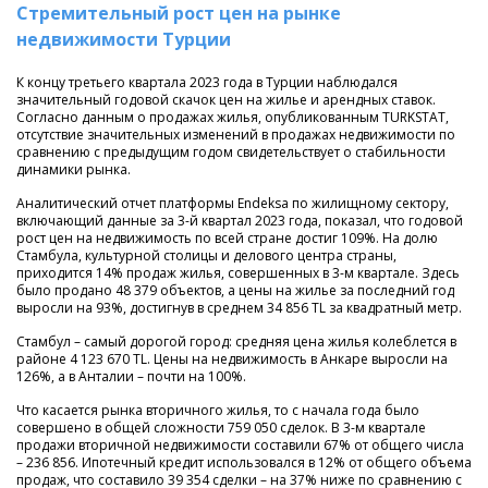
Стремительный рост цен на рынке
недвижимости Турции
К концу третьего квартала 2023 года в Турции наблюдался
значительный годовой скачок цен на жилье и арендных ставок.
Согласно данным о продажах жилья, опубликованным TURKSTAT,
отсутствие значительных изменений в продажах недвижимости по
сравнению с предыдущим годом свидетельствует о стабильности
динамики рынка.
Аналитический отчет платформы Endeksa по жилищному сектору,
включающий данные за 3-й квартал 2023 года, показал, что годовой
рост цен на недвижимость по всей стране достиг 109%. На долю
Стамбула, культурной столицы и делового центра страны,
приходится 14% продаж жилья, совершенных в 3-м квартале. Здесь
было продано 48 379 объектов, а цены на жилье за последний год
выросли на 93%, достигнув в среднем 34 856 TL за квадратный метр.
Стамбул – самый дорогой город: средняя цена жилья колеблется в
районе 4 123 670 TL. Цены на недвижимость в Анкаре выросли на
126%, а в Анталии – почти на 100%.
Что касается рынка вторичного жилья, то с начала года было
совершено в общей сложности 759 050 сделок. В 3-м квартале
продажи вторичной недвижимости составили 67% от общего числа
– 236 856. Ипотечный кредит использовался в 12% от общего объема
продаж, что составило 39 354 сделки – на 37% ниже по сравнению с