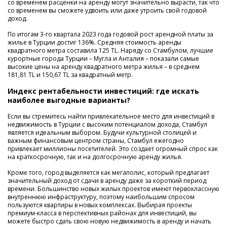
со временем расценки на аренду могут значительно вырасти, так что
со временем вы сможете удвоить или даже утроить свой годовой
доход.
По итогам 3-го квартала 2023 года годовой рост арендной платы за
жилье в Турции достиг 136%. Средняя стоимость аренды
квадратного метра составила 125 TL. Наряду со Стамбулом, лучшие
курортные города Турции – Мугла и Анталия – показали самые
высокие цены на аренду квадратного метра жилья – в среднем
181,81 TL и 150,67 TL за квадратный метр.
Индекс рентабельности инвестиций: где искать
наиболее выгодные варианты?
Если вы стремитесь найти привлекательное место для инвестиций в
недвижимость в Турции с высоким потенциалом дохода, Стамбул
является идеальным выбором. Будучи культурной столицей и
важным финансовым центром страны, Стамбул ежегодно
привлекает миллионы посетителей. Это создает огромный спрос как
на краткосрочную, так и на долгосрочную аренду жилья.
Кроме того, город выделяется как мегаполис, который предлагает
значительный доход от сдачи в аренду даже за короткий период
времени. Большинство новых жилых проектов имеют первоклассную
внутреннюю инфраструктуру, поэтому наибольшим спросом
пользуются квартиры в новых комплексах. Выбирая проекты
премиум-класса в перспективных районах для инвестиций, вы
можете быстро сдать свою новую недвижимость в аренду и начать