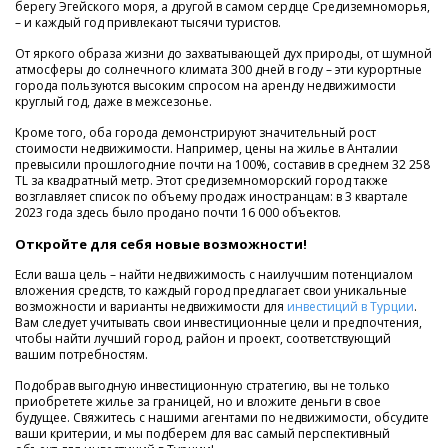
берегу Эгейского моря, а другой в самом сердце Средиземноморья,
– и каждый год привлекают тысячи туристов.
От яркого образа жизни до захватывающей дух природы, от шумной
атмосферы до солнечного климата 300 дней в году – эти курортные
города пользуются высоким спросом на аренду недвижимости
круглый год, даже в межсезонье.
Кроме того, оба города демонстрируют значительный рост
стоимости недвижимости. Например, цены на жилье в Анталии
превысили прошлогодние почти на 100%, составив в среднем 32 258
TL за квадратный метр. Этот средиземноморский город также
возглавляет список по объему продаж иностранцам: в 3 квартале
2023 года здесь было продано почти 16 000 объектов.
Откройте для себя новые возможности!
Если ваша цель – найти недвижимость с наилучшим потенциалом
вложения средств, то каждый город предлагает свои уникальные
возможности и варианты недвижимости для
инвестиций в Турции
.
Вам следует учитывать свои инвестиционные цели и предпочтения,
чтобы найти лучший город, район и проект, соответствующий
вашим потребностям.
Подобрав выгодную инвестиционную стратегию, вы не только
приобретете жилье за границей, но и вложите деньги в свое
будущее. Свяжитесь с нашими агентами по недвижимости, обсудите
ваши критерии, и мы подберем для вас самый перспективный