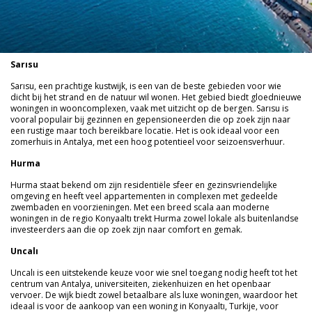
Sarısu
Sarısu, een prachtige kustwijk, is een van de beste gebieden voor wie
dicht bij het strand en de natuur wil wonen. Het gebied biedt gloednieuwe
woningen in wooncomplexen, vaak met uitzicht op de bergen. Sarısu is
vooral populair bij gezinnen en gepensioneerden die op zoek zijn naar
een rustige maar toch bereikbare locatie. Het is ook ideaal voor een
zomerhuis in Antalya, met een hoog potentieel voor seizoensverhuur.
Hurma
Hurma staat bekend om zijn residentiële sfeer en gezinsvriendelijke
omgeving en heeft veel appartementen in complexen met gedeelde
zwembaden en voorzieningen. Met een breed scala aan moderne
woningen in de regio Konyaaltı trekt Hurma zowel lokale als buitenlandse
investeerders aan die op zoek zijn naar comfort en gemak.
Uncalı
Uncalı is een uitstekende keuze voor wie snel toegang nodig heeft tot het
centrum van Antalya, universiteiten, ziekenhuizen en het openbaar
vervoer. De wijk biedt zowel betaalbare als luxe woningen, waardoor het
ideaal is voor de aankoop van een woning in Konyaaltı, Turkije, voor