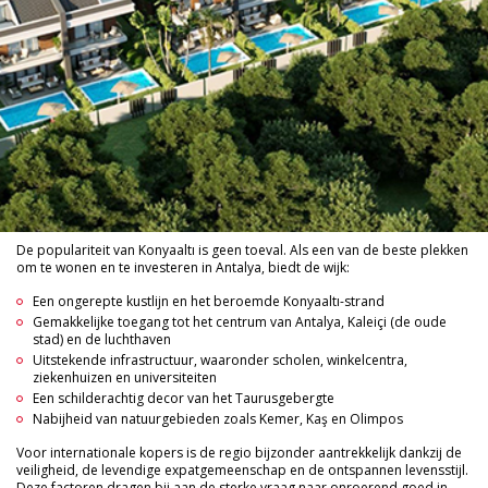
De populariteit van Konyaaltı is geen toeval. Als een van de beste plekken
om te wonen en te investeren in Antalya, biedt de wijk:
Een ongerepte kustlijn en het beroemde Konyaaltı-strand
Gemakkelijke toegang tot het centrum van Antalya, Kaleiçi (de oude
stad) en de luchthaven
Uitstekende infrastructuur, waaronder scholen, winkelcentra,
ziekenhuizen en universiteiten
Een schilderachtig decor van het Taurusgebergte
Nabijheid van natuurgebieden zoals Kemer, Kaş en Olimpos
Voor internationale kopers is de regio bijzonder aantrekkelijk dankzij de
veiligheid, de levendige expatgemeenschap en de ontspannen levensstijl.
Deze factoren dragen bij aan de sterke vraag naar onroerend goed in