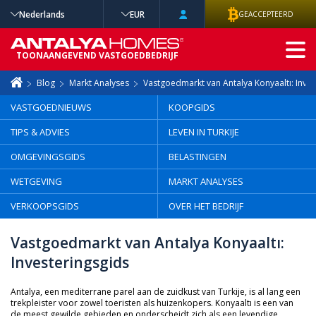
Nederlands
EUR
GEACCEPTEERD
GEAVANCEERD
TOONAANGEVEND VASTGOEDBEDRIJF
ZOEKEN
Blog
Markt Analyses
Vastgoedmarkt van Antalya Konyaaltı: Inves
VASTGOEDNIEUWS
KOOPGIDS
TIPS & ADVIES
LEVEN IN TURKIJE
OMGEVINGSGIDS
BELASTINGEN
WETGEVING
MARKT ANALYSES
VERKOOPSGIDS
OVER HET BEDRIJF
Vastgoedmarkt van Antalya Konyaaltı:
Investeringsgids
Antalya, een mediterrane parel aan de zuidkust van Turkije, is al lang een
trekpleister voor zowel toeristen als huizenkopers. Konyaaltı is een van
de meest gewilde gebieden en onderscheidt zich als een levendige,