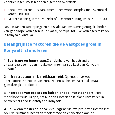
voorzieningen, volgt hier een algemeen overzicht:
Appartement met 1 slaapkamer in een wooncomplex met zwembad:
vanaf € 80.000
Grotere woningen met zeezicht of luxe voorzieningen: tot € 1.300.000
Deze waarden weerspiegelen het scala aan investeringsmogelijkheden,
van goedkope woningen in Konyaaltı, Antalya, tot luxe woningen te koop
in Konyaaltı, Antalya.
Belangrijkste factoren die de vastgoedgroei in
Konyaaltı stimuleren
1. Toerisme en huurvraag:
De nabijheid van het strand en
uitgaansgelegenheden maakt woningen aan de kust van Konyaaltı
lucratief.
2. Infrastructuur en bereikbaarheid:
Openbaar vervoer,
internationale scholen, ziekenhuizen en winkelcentra zijn allemaal
gemakkelijk bereikbaar.
3. Interesse van expats en buitenlandse investeerders:
Steeds
meer kopers uit Europa, het Midden-Oosten en Rusland investeren in
onroerend goed in Antalya en Konyaaltı.
4. Bouw van moderne ontwikkelingen:
Nieuwe projecten richten zich
op luxe, slimme functies en modern wonen en voldoen aan de