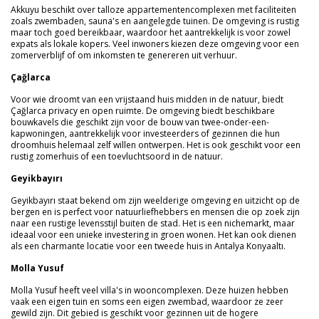
Akkuyu beschikt over talloze appartementencomplexen met faciliteiten
zoals zwembaden, sauna's en aangelegde tuinen. De omgeving is rustig
maar toch goed bereikbaar, waardoor het aantrekkelijk is voor zowel
expats als lokale kopers. Veel inwoners kiezen deze omgeving voor een
zomerverblijf of om inkomsten te genereren uit verhuur.
Çağlarca
Voor wie droomt van een vrijstaand huis midden in de natuur, biedt
Çağlarca privacy en open ruimte. De omgeving biedt beschikbare
bouwkavels die geschikt zijn voor de bouw van twee-onder-een-
kapwoningen, aantrekkelijk voor investeerders of gezinnen die hun
droomhuis helemaal zelf willen ontwerpen. Het is ook geschikt voor een
rustig zomerhuis of een toevluchtsoord in de natuur.
Geyikbayırı
Geyikbayırı staat bekend om zijn weelderige omgeving en uitzicht op de
bergen en is perfect voor natuurliefhebbers en mensen die op zoek zijn
naar een rustige levensstijl buiten de stad. Het is een nichemarkt, maar
ideaal voor een unieke investering in groen wonen. Het kan ook dienen
als een charmante locatie voor een tweede huis in Antalya Konyaaltı.
Molla Yusuf
Molla Yusuf heeft veel villa's in wooncomplexen. Deze huizen hebben
vaak een eigen tuin en soms een eigen zwembad, waardoor ze zeer
gewild zijn. Dit gebied is geschikt voor gezinnen uit de hogere