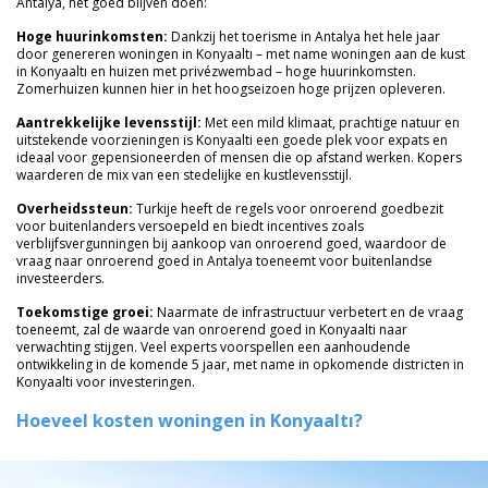
Antalya, het goed blijven doen:
Hoge huurinkomsten:
Dankzij het toerisme in Antalya het hele jaar
door genereren woningen in Konyaaltı – met name woningen aan de kust
in Konyaaltı en huizen met privézwembad – hoge huurinkomsten.
Zomerhuizen kunnen hier in het hoogseizoen hoge prijzen opleveren.
Aantrekkelijke levensstijl:
Met een mild klimaat, prachtige natuur en
uitstekende voorzieningen is Konyaalti een goede plek voor expats en
ideaal voor gepensioneerden of mensen die op afstand werken. Kopers
waarderen de mix van een stedelijke en kustlevensstijl.
Overheidssteun:
Turkije heeft de regels voor onroerend goedbezit
voor buitenlanders versoepeld en biedt incentives zoals
verblijfsvergunningen bij aankoop van onroerend goed, waardoor de
vraag naar onroerend goed in Antalya toeneemt voor buitenlandse
investeerders.
Toekomstige groei:
Naarmate de infrastructuur verbetert en de vraag
toeneemt, zal de waarde van onroerend goed in Konyaalti naar
verwachting stijgen. Veel experts voorspellen een aanhoudende
ontwikkeling in de komende 5 jaar, met name in opkomende districten in
Konyaalti voor investeringen.
Hoeveel kosten woningen in Konyaaltı?