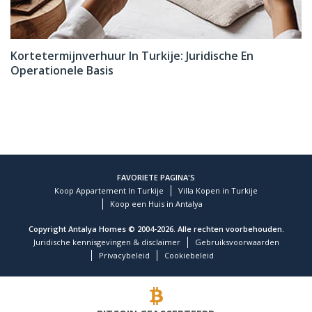
Kortetermijnverhuur In Turkije: Juridische En
Operationele Basis
FAVORIETE PAGINA'S
Koop Appartement In Turkije
Villa Kopen in Turkije
Koop een Huis in Antalya
Copyright Antalya Homes © 2004-2026. Alle rechten voorbehouden.
Juridische kennisgevingen & disclaimer
Gebruiksvoorwaarden
Privacybeleid
Cookiebeleid