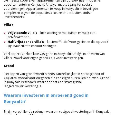
De meeste kopers van appartementen zijn op zoek naar moderne
appartementen in Konyaaltı, Antalya, met toegang tot sociale
voorzieningen. Appartementen te koop in Konyaaltı in beveiligde
complexen blijven de populairste keuze onder buitenlandse
investeerders.
Villa's
Vrijstaande villa's
– luxe woningen met tuinen en vaak een
privézwembad
Halfvrijstaande villa's
– kosteneffectief voor gezinnen die op zoek
zijn naar ruimte en voorzieningen
Veel kopers zoeken luxe vastgoed in Konyaaltı Antalya in de vorm van
villa's, zowel voor eigen gebruik als voor investeringen.
Grond
Het kopen van grond wordt steeds aantrekkelijker in Yarbaşçandır of
Çağlarca, vooral voor diegenen die een eigen huis willen bouwen. Grond
in Konyaaltı is schaars, waardoor het een strategische
langetermijninvestering is.
Waarom investeren in onroerend goed in
Konyaaltı?
Er zijn verschillende redenen waarom vastgoedinvesteringen in Konyaaltı,