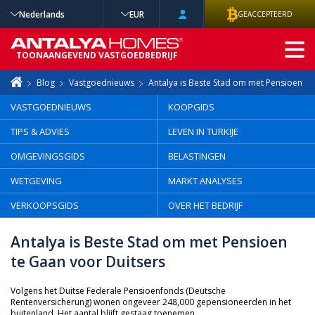
Nederlands
EUR
GEACCEPTEERD
GEAVANCEERD
TOONAANGEVEND VASTGOEDBEDRIJF
ZOEKEN
Blog
Vastgoednieuws
Antalya is Beste Stad om met Pensioen te
VASTGOEDNIEUWS
KOOPGIDS
TIPS & ADVIES
LEVEN IN TURKIJE
OMGEVINGSGIDS
BELASTINGEN
WETGEVING
MARKT ANALYSES
VERKOOPSGIDS
OVER HET BEDRIJF
Antalya is Beste Stad om met Pensioen
te Gaan voor Duitsers
Volgens het Duitse Federale Pensioenfonds (Deutsche
Rentenversicherung) wonen ongeveer 248,000 gepensioneerden in het
buitenland. Het aantal blijft gestaag toenemen.