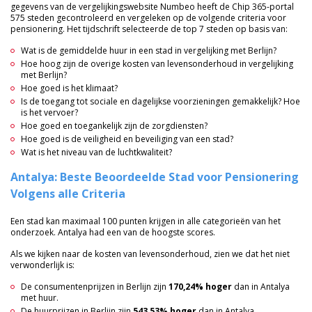
gegevens van de vergelijkingswebsite Numbeo heeft de Chip 365-portal
575 steden gecontroleerd en vergeleken op de volgende criteria voor
pensionering. Het tijdschrift selecteerde de top 7 steden op basis van:
Wat is de gemiddelde huur in een stad in vergelijking met Berlijn?
Hoe hoog zijn de overige kosten van levensonderhoud in vergelijking
met Berlijn?
Hoe goed is het klimaat?
Is de toegang tot sociale en dagelijkse voorzieningen gemakkelijk? Hoe
is het vervoer?
Hoe goed en toegankelijk zijn de zorgdiensten?
Hoe goed is de veiligheid en beveiliging van een stad?
Wat is het niveau van de luchtkwaliteit?
Antalya: Beste Beoordeelde Stad voor Pensionering
Volgens alle Criteria
Een stad kan maximaal 100 punten krijgen in alle categorieën van het
onderzoek. Antalya had een van de hoogste scores.
Als we kijken naar de kosten van levensonderhoud, zien we dat het niet
verwonderlijk is:
De consumentenprijzen in Berlijn zijn
170,24% hoger
dan in Antalya
met huur.
De huurprijzen in Berlijn zijn
543,53% hoger
dan in Antalya.