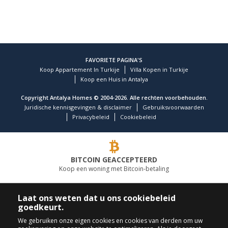
FAVORIETE PAGINA'S
Koop Appartement In Turkije
Villa Kopen in Turkije
Koop een Huis in Antalya
Copyright Antalya Homes © 2004-2026. Alle rechten voorbehouden.
Juridische kennisgevingen & disclaimer
Gebruiksvoorwaarden
Privacybeleid
Cookiebeleid
BITCOIN GEACCEPTEERD
Koop een woning met Bitcoin-betaling
TOONAANGEVEND VASTGOEDBEDRIJF
Laat ons weten dat u ons cookiebeleid
goedkeurt.
BEL ONS
VOLG ONS
We gebruiken onze eigen cookies en cookies van derden om uw