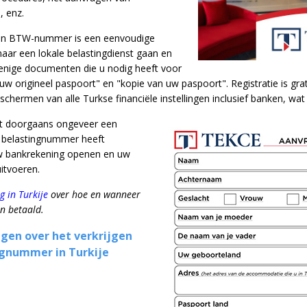
, enz.
een BTW-nummer is een eenvoudige
aar een lokale belastingdienst gaan en
enige documenten die u nodig heeft voor
 "uw origineel paspoort" en "kopie van uw paspoort". Registratie is g
schermen van alle Turkse financiële instellingen inclusief banken, wa
rt doorgaans ongeveer een
w belastingnummer heeft
w bankrekening openen en uw
uitvoeren.
g in Turkije
over hoe en wanneer
n betaald.
gen over het verkrijgen
ngnummer in Turkije