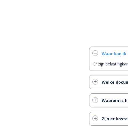
Waar kan ik
Er zijn belastingka
Welke docume
Waarom is 
Zijn er kost