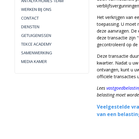
ANTALYA HOMES TEAM
verblijfsvergunningen
WERKEN BIJ ONS
Het verkrijgen van 
CONTACT
toepassing. U moet n
DIENSTEN
deze aanvragen. De 
GETUIGENISSEN
deze transactie zijn
TEKCE ACADEMY
gecontroleerd op de 
SAMENWERKING
Deze transactie duu
MEDIA KAMER
kwartier. Nadat u u
ontvangen, kunt u u
officiële transacties 
Lees
vastgoedbelastin
belasting moet worde
Veelgestelde vra
van een belasti