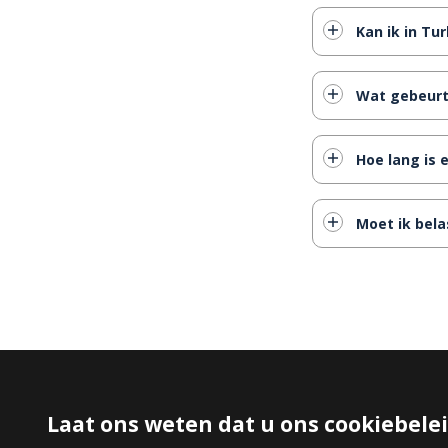
Kan ik in Tu
Wat gebeurt 
Hoe lang is
Moet ik bela
Laat ons weten dat u ons cookiebele
FAVORIETE PAGINA'S
Koop Appartement In Turkije
Villa Kopen in Turkije