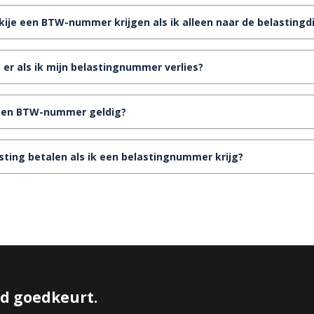
rkije een BTW-nummer krijgen als ik alleen naar de belastingd
er als ik mijn belastingnummer verlies?
 een BTW-nummer geldig?
sting betalen als ik een belastingnummer krijg?
id goedkeurt.
Copyright Antaly
Koop een Huis in Antalya
Juridische kennisgevingen & disc