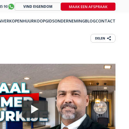
MAAK EEN AFSPRAAK
45 90
VIND EIGENDOM
N
VERKOPEN
HUUR
KOOPGIDS
ONDERNEMING
BLOG
CONTACT
DELEN