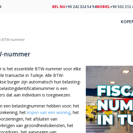
D
BEL NU
+90 242 324 54 94
MOBIEL
+90 532 212 
KOPE
en BTW-nummer
TW-nummer
 is het essentiële BTW-nummer voor elke
ële transactie in Turkije. Alle BTW-
se burger zijn automatisch hun belasting-
lastingidentificatienummer is een
ers dat aan individuen is toegewezen.
n een belastingnummer hebben voor; het
rekening, het
kopen van een woning
, het
rzieningen, het afsluiten van
erkrijgen van gezondheidsdiensten, het
rocedures, het aanvragen van