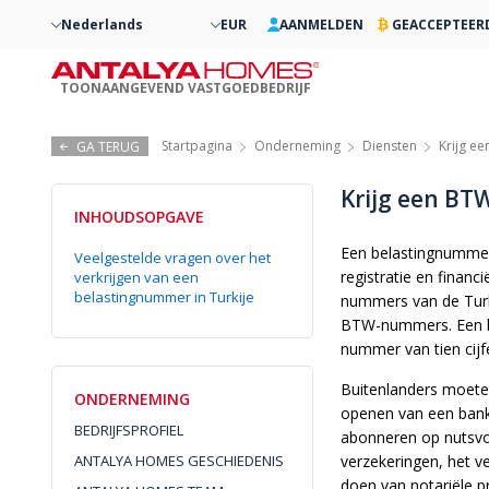
Nederlands
EUR
AANMELDEN
GEACCEPTEER
TOONAANGEVEND VASTGOEDBEDRIJF
Startpagina
Onderneming
Diensten
Krijg e
GA TERUG
Krijg een B
INHOUDSOPGAVE
Een belastingnummer
Veelgestelde vragen over het
registratie en financi
verkrijgen van een
belastingnummer in Turkije
nummers van de Turk
BTW-nummers. Een be
nummer van tien cijf
Buitenlanders moete
ONDERNEMING
openen van een bank
BEDRIJFSPROFIEL
abonneren op nutsvoo
ANTALYA HOMES GESCHIEDENIS
verzekeringen, het v
doen van notariële p