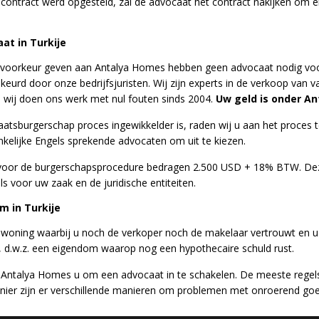
n contract werd opgesteld, zal de advocaat het contract nakijken om e
at in Turkije
e voorkeur geven aan Antalya Homes hebben geen advocaat nodig v
eurd door onze bedrijfsjuristen. Wij zijn experts in de verkoop van 
 wij doen ons werk met nul fouten sinds 2004.
Uw geld is onder An
aatsburgerschap proces ingewikkelder is, raden wij u aan het proces t
nkelijke Engels sprekende advocaten om uit te kiezen.
oor de burgerschapsprocedure bedragen 2.500 USD + 18% BTW. Deze 
s voor uw zaak en de juridische entiteiten.
m in Turkije
woning waarbij u noch de verkoper noch de makelaar vertrouwt en u 
, d.w.z. een eigendom waarop nog een hypothecaire schuld rust.
t Antalya Homes u om een ​​advocaat in te schakelen. De meeste regels 
ier zijn er verschillende manieren om problemen met onroerend goed 