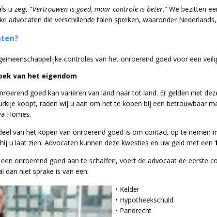
ls u zegt "
Vertrouwen is goed, maar controle is beter
." We bezitten ee
ijke advocaten die verschillende talen spreken, waaronder Nederlands
aten?
emeenschappelijke controles van het onroerend goed voor een veili
rzoek van het eigendom
roerend goed kan variëren van land naar tot land. Er gelden niet deze
rkije koopt, raden wij u aan om het te kopen bij een betrouwbaar m
lya Homes.
deel van het kopen van onroerend goed is om contact op te nemen met 
hij u laat zien. Advocaten kunnen deze kwesties en uw geld met een ‘
een onroerend goed aan te schaffen, voert de advocaat de eerste con
l dan niet sprake is van een:
• Kelder
• Hypotheekschuld
• Pandrecht