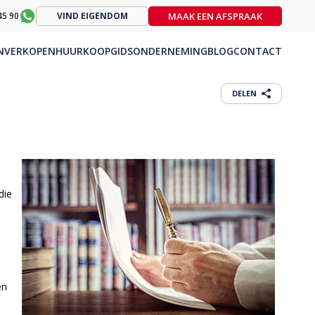
MAAK EEN AFSPRAAK
45 90
VIND EIGENDOM
N
VERKOPEN
HUUR
KOOPGIDS
ONDERNEMING
BLOG
CONTACT
DELEN
die
en