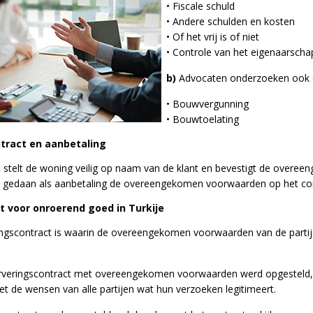
• Fiscale schuld
• Andere schulden en kosten
• Of het vrij is of niet
• Controle van het eigenaarsch
b)
Advocaten onderzoeken ook de
• Bouwvergunning
• Bouwtoelating
ntract en aanbetaling
 stelt de woning veilig op naam van de klant en bevestigt de overee
t gedaan als aanbetaling de overeengekomen voorwaarden op het contr
t voor onroerend goed in Turkije
ringscontract is waarin de overeengekomen voorwaarden van de parti
erveringscontract met overeengekomen voorwaarden werd opgesteld, 
 de wensen van alle partijen wat hun verzoeken legitimeert.