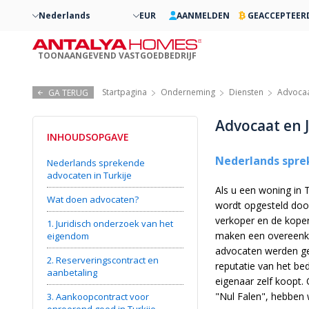
Nederlands
EUR
AANMELDEN
GEACCEPTEER
TOONAANGEVEND VASTGOEDBEDRIJF
Startpagina
Onderneming
Diensten
Advocaa
GA TERUG
Advocaat en 
INHOUDSOPGAVE
Nederlands spre
Nederlands sprekende
advocaten in Turkije
Als u een woning in
Wat doen advocaten?
wordt opgesteld door
verkoper en de koper
1. Juridisch onderzoek van het
maken een overeenk
eigendom
advocaten werden ge
2. Reserveringscontract en
reputatie van het be
aanbetaling
eigenaar zelf koopt.
"Nul Falen", hebben 
3. Aankoopcontract voor