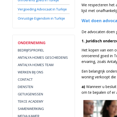
onroerend goed in Turkije
We respecteren het a
Vergoeding Advocaat in Turkije
lijst met onafhankel
Onrustige Eigendom in Turkije
Wat doen advoc
De advocaten doen g
1. Juridisch onde
ONDERNEMING
Het kopen van een on
BEDRIJFSPROFIEL
onroerend goed in Tu
ANTALYA HOMES GESCHIEDENIS
ervaring, zoals Anta
ANTALYA HOMES TEAM
Een belangrijk onder
WERKEN BIJ ONS
woning verkoopt die 
CONTACT
a)
Wanneer u besluit 
DIENSTEN
om te bepalen of er a
GETUIGENISSEN
TEKCE ACADEMY
SAMENWERKING
MEDIA KAMER