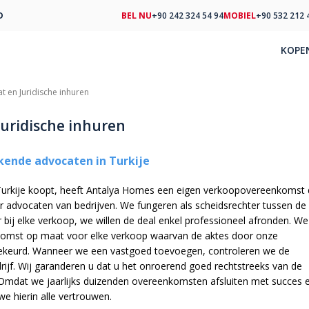
D
BEL NU
+90 242 324 54 94
MOBIEL
+90 532 212 
KOPE
t en Juridische inhuren
Juridische inhuren
kende advocaten in Turkije
 Turkije koopt, heeft Antalya Homes een eigen verkoopovereenkomst 
 advocaten van bedrijven. We fungeren als scheidsrechter tussen de
 bij elke verkoop, we willen de deal enkel professioneel afronden. We
omst op maat voor elke verkoop waarvan de aktes door onze
keurd. Wanneer we een vastgoed toevoegen, controleren we de
drijf. Wij garanderen u dat u het onroerend goed rechtstreeks van de
 Omdat we jaarlijks duizenden overeenkomsten afsluiten met succes 
we hierin alle vertrouwen.