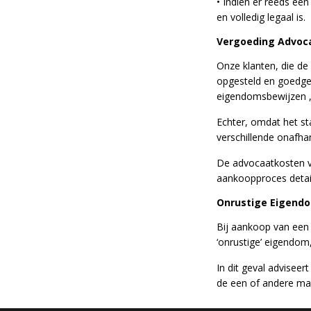
• Indien er reeds ee
en volledig legaal is.
Vergoeding Advoca
Onze klanten, die d
opgesteld en goedgek
eigendomsbewijzen ,
Echter, omdat het st
verschillende onafha
De advocaatkosten v
aankoopproces detail
Onrustige Eigendo
Bij aankoop van een 
‘onrustige’ eigendom
In dit geval adviseer
de een of andere man