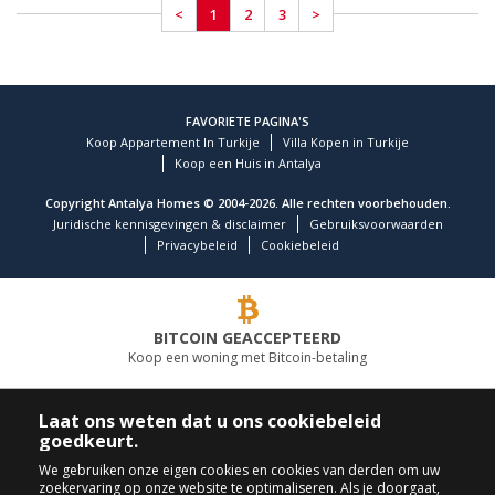
<
1
2
3
>
FAVORIETE PAGINA'S
Koop Appartement In Turkije
Villa Kopen in Turkije
Koop een Huis in Antalya
Copyright Antalya Homes © 2004-2026. Alle rechten voorbehouden.
Juridische kennisgevingen & disclaimer
Gebruiksvoorwaarden
Privacybeleid
Cookiebeleid
BITCOIN GEACCEPTEERD
Koop een woning met Bitcoin-betaling
TOONAANGEVEND VASTGOEDBEDRIJF
Laat ons weten dat u ons cookiebeleid
goedkeurt.
BEL ONS
VOLG ONS
We gebruiken onze eigen cookies en cookies van derden om uw
zoekervaring op onze website te optimaliseren. Als je doorgaat,
+90 242 324 54 94