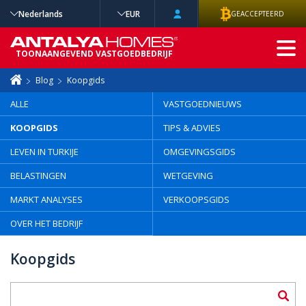
Nederlands
EUR
GEACCEPTEERD
GEAVANCEERD
TOONAANGEVEND VASTGOEDBEDRIJF
ZOEKEN
Blog
Koopgids
ALLE
VASTGOEDNIEUWS
KOOPGIDS
TIPS & ADVIES
LEVEN IN TURKIJE
OMGEVINGSGIDS
BELASTINGEN
WETGEVING
MARKT ANALYSES
VERKOOPSGIDS
OVER HET BEDRIJF
Koopgids