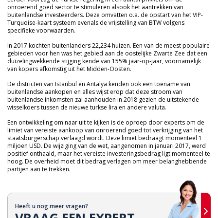
onroerend goed sector te stimuleren alsook het aantrekken van
buitenlandse investeerders. Deze omvatten o.a. de opstart van het VIP-
Turquoise-kaart systeem evenals de vrijstelling van BTW volgens
specifieke voorwaarden.
In 2017 kochten buitenlanders 22,234 huizen. Een van de meest populaire
gebieden voor hen was het gebied aan de oostelijke Zwarte Zee dat een
duizelingwekkende stijging kende van 155% jaar-op-jaar, voornamelijk
van kopers afkomstig uit het Midden-Oosten.
De districten van Istanbul en Antalya kenden ook een toename van
buitenlandse aankopen en alles wijst erop dat deze stroom van
buitenlandse inkomsten zal aanhouden in 2018 gezien de uitstekende
wisselkoers tussen de nieuwe turkse lira en andere valuta.
Een ontwikkeling om naar uit te kijken is de oproep door experts om de
limiet van vereiste aankoop van onroerend goed tot verkrijging van het
staatsburgerschap verlaagd wordt. Deze limiet bedraagt momenteel 1
miljoen USD. De wijziging van de wet, aangenomen in januari 2017, werd
positief onthaald, maar het vereiste investeringsbedrag ligt momenteel te
hoog. De overheid moet dit bedrag verlagen om meer belanghebbende
partijen aan te trekken.
Heeft u nog meer vragen?