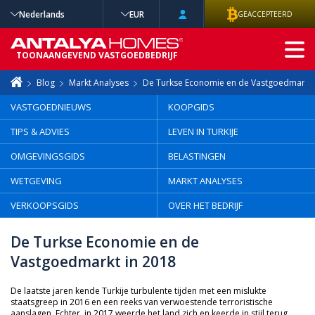
Nederlands
EUR
GEACCEPTEERD
GEAVANCEERD
TOONAANGEVEND VASTGOEDBEDRIJF
ZOEKEN
Blog
Markt Analyses
De Turkse Economie en de Vastgoedmarkt 
VASTGOEDNIEUWS
KOOPGIDS
TIPS & ADVIES
LEVEN IN TURKIJE
OMGEVINGSGIDS
BELASTINGEN
WETGEVING
MARKT ANALYSES
VERKOOPSGIDS
OVER HET BEDRIJF
De Turkse Economie en de
Vastgoedmarkt in 2018
De laatste jaren kende Turkije turbulente tijden met een mislukte
staatsgreep in 2016 en een reeks van verwoestende terroristische
aanslagen. Echter, in 2017 weerde het land zich en keerde in stijl terug.