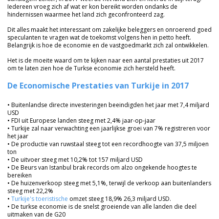
Iedereen vroeg zich af wat er kon bereikt worden ondanks de
hindernissen waarmee het land zich geconfronteerd zag.
Dit alles maakt het interessant om zakelijke beleggers en onroerend goed
speculanten te vragen wat de toekomst volgens hen in petto heeft.
Belangrijk is hoe de economie en de vastgoedmarkt zich zal ontwikkelen.
Het is de moeite waard om te kijken naar een aantal prestaties uit 2017
om te laten zien hoe de Turkse economie zich hersteld heeft.
De Economische Prestaties van Turkije in 2017
• Buitenlandse directe investeringen beeindigden het jaar met 7,4 miljard
USD
• FDI uit Europese landen steeg met 2,4% jaar-op-jaar
• Turkije zal naar verwachting een jaarlijkse groei van 7% registreren voor
het jaar
• De productie van ruwstaal steeg tot een recordhoogte van 37,5 miljoen
ton
• De uitvoer steeg met 10,2% tot 157 miljard USD
• De Beurs van Istanbul brak records om alzo ongekende hoogtes te
bereiken
• De huizenverkoop steeg met 5,1%, terwijl de verkoop aan buitenlanders
steeg met 22,2%
•
Turkije's toeristische
omzet steeg 18,9% 26,3 miljard USD.
• De turkse economie is de snelst groeiende van alle landen die deel
uitmaken van de G20