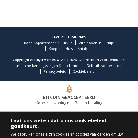
FAVORIETE PAGINA'S
Koop Appartement In Turkije
Villa Kopen in Turkije
Koop een Huis in Antalya
Copyright Antalya Homes © 2004-2026. Alle rechten voorbehouden.
Juridische kennisgevingen & disclaimer
Gebruiksvoorwaarden
Privacybeleid
Cookiebeleid
BITCOIN GEACCEPTEERD
Koop een woning met Bitcoin-betaling
TOONAANGEVEND VASTGOEDBEDRIJF
Laat ons weten dat u ons cookiebeleid
goedkeurt.
BEL ONS
VOLG ONS
We gebruiken onze eigen cookies en cookies van derden om uw