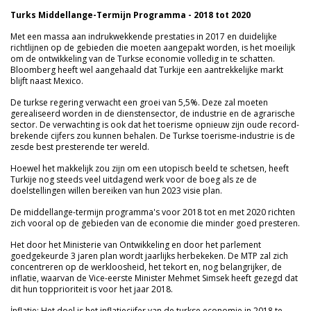
Turks Middellange-Termijn Programma - 2018 tot 2020
Met een massa aan indrukwekkende prestaties in 2017 en duidelijke
richtlijnen op de gebieden die moeten aangepakt worden, is het moeilijk
om de ontwikkeling van de Turkse economie volledig in te schatten.
Bloomberg heeft wel aangehaald dat Turkije een aantrekkelijke markt
blijft naast Mexico.
De turkse regering verwacht een groei van 5,5%. Deze zal moeten
gerealiseerd worden in de dienstensector, de industrie en de agrarische
sector. De verwachting is ook dat het toerisme opnieuw zijn oude record-
brekende cijfers zou kunnen behalen. De Turkse toerisme-industrie is de
zesde best presterende ter wereld.
Hoewel het makkelijk zou zijn om een utopisch beeld te schetsen, heeft
Turkije nog steeds veel uitdagend werk voor de boeg als ze de
doelstellingen willen bereiken van hun 2023 visie plan.
De middellange-termijn programma's voor 2018 tot en met 2020 richten
zich vooral op de gebieden van de economie die minder goed presteren.
Het door het Ministerie van Ontwikkeling en door het parlement
goedgekeurde 3 jaren plan wordt jaarlijks herbekeken. De MTP zal zich
concentreren op de werkloosheid, het tekort en, nog belangrijker, de
inflatie, waarvan de Vice-eerste Minister Mehmet Simsek heeft gezegd dat
dit hun topprioriteit is voor het jaar 2018.
İnflatie: Het doel is het inflatiecijfer van de turkse economie in 2018 te