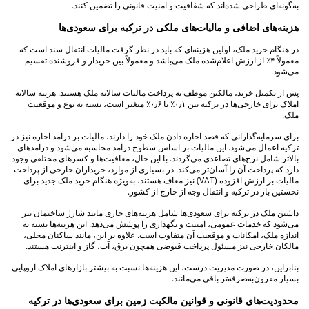
به‌گونه‌ای طراحی شده‌اند که شفافیت و امنیت قانونی را تضمین کنند.
هزینه‌های اضافی و مالیات‌های ملکی در ترکیه برای سعودی‌ها
در هنگام خرید ملک، اولین هزینه‌ای که باید در نظر گرفت مالیات انتقال سند است که
معمولاً ۴٪ از ارزش اعلام‌شده ملک می‌باشد و معمولاً بین خریدار و فروشنده تقسیم
می‌شود.
پس از تکمیل خرید، مالکین موظف به پرداخت مالیات سالانه ملک هستند. هزینه سالانه
املاک برای خارجی‌ها در ترکیه بین ۰٫۱٪ تا ۰٫۶٪ متغیر است، بسته به نوع و موقعیت
ملک.
برای سرمایه‌گذارانی که قصد اجاره دادن ملک خود را دارند، مالیات بر درآمد اجاره نیز در
ترکیه اعمال می‌شود. این مالیات بر اساس سطوح درآمد محاسبه می‌شود و درآمدهای
بالاتر شامل نرخ‌های تصاعدی می‌گردند. با این حال، معافیت‌ها و کسرهای مختلفی وجود
دارد که پرداخت آن را آسان‌تر می‌کند. در بسیاری از موارد، خریداران خارجی از پرداخت
مالیات بر ارزش افزوده (VAT) نیز معاف هستند، به‌ویژه هنگام خرید ملک جدید برای
نخستین بار در ترکیه و انتقال وجه از خارج از کشور.
داشتن ملک در ترکیه برای سعودی‌ها شامل هزینه‌های جاری مانند شارژ ساختمان نیز
می‌شود که خدمات عمومی، امنیت و نگهداری را پوشش می‌دهد. این هزینه‌ها بسته به
اندازه ملک، امکانات و موقعیت آن متفاوت است. علاوه بر این، مانند ساکنان محلی،
مالکان خارجی نیز مسئول پرداخت قبوضی همچون برق، آب، گاز و اینترنت هستند.
بنابراین، در صورت مدیریت درست، این هزینه‌ها نسبت به بیشتر بازارهای املاک اروپایی
بسیار مقرون‌به‌صرفه‌تر باقی می‌مانند.
محدودیت‌های قانونی و قوانین مالکیت زمین برای سعودی‌ها در ترکیه