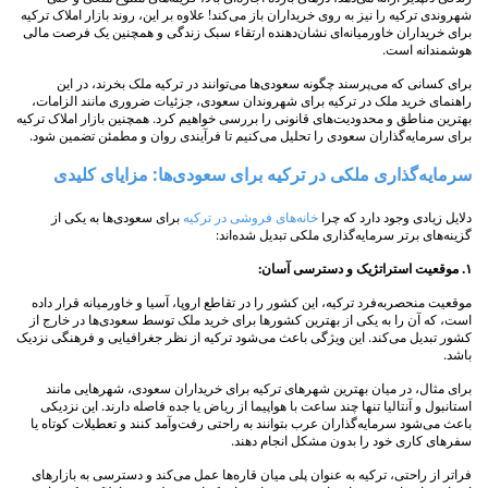
شهروندی ترکیه را نیز به روی خریداران باز می‌کند! علاوه بر این، روند بازار املاک ترکیه
برای خریداران خاورمیانه‌ای نشان‌دهنده ارتقاء سبک زندگی و همچنین یک فرصت مالی
هوشمندانه است.
برای کسانی که می‌پرسند چگونه سعودی‌ها می‌توانند در ترکیه ملک بخرند، در این
راهنمای خرید ملک در ترکیه برای شهروندان سعودی، جزئیات ضروری مانند الزامات،
بهترین مناطق و محدودیت‌های قانونی را بررسی خواهیم کرد. همچنین بازار املاک ترکیه
برای سرمایه‌گذاران سعودی را تحلیل می‌کنیم تا فرآیندی روان و مطمئن تضمین شود.
سرمایه‌گذاری ملکی در ترکیه برای سعودی‌ها: مزایای کلیدی
دلایل زیادی وجود دارد که چرا
خانه‌های فروشی در ترکیه
برای سعودی‌ها به یکی از
گزینه‌های برتر سرمایه‌گذاری ملکی تبدیل شده‌اند:
۱. موقعیت استراتژیک و دسترسی آسان:
موقعیت منحصربه‌فرد ترکیه، این کشور را در تقاطع اروپا، آسیا و خاورمیانه قرار داده
است، که آن را به یکی از بهترین کشورها برای خرید ملک توسط سعودی‌ها در خارج از
کشور تبدیل می‌کند. این ویژگی باعث می‌شود ترکیه از نظر جغرافیایی و فرهنگی نزدیک
باشد.
برای مثال، در میان بهترین شهرهای ترکیه برای خریداران سعودی، شهرهایی مانند
استانبول و آنتالیا تنها چند ساعت با هواپیما از ریاض یا جده فاصله دارند. این نزدیکی
باعث می‌شود سرمایه‌گذاران عرب بتوانند به راحتی رفت‌وآمد کنند و تعطیلات کوتاه یا
سفرهای کاری خود را بدون مشکل انجام دهند.
فراتر از راحتی، ترکیه به عنوان پلی میان قاره‌ها عمل می‌کند و دسترسی به بازارهای