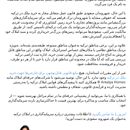
به نام یک فرد می‌گردد.
با این حال، شهروندان سعودی طبق قانون عمل متقابل مجاز به خرید ملک در ترکیه
هستند که حقوقی مشابه با شهروندان ترک فراهم می‌کند. برای سرمایه‌گذاری‌های
بزرگ‌مقیاس مانند پروژه‌های تجاری یا خرید زمین کشاورزی که از محدودیت فردی
فراتر می‌رود، سرمایه‌گذاران می‌توانند یک شرکت ترکیه‌ای تأسیس کنند. از طریق
مالکیت شرکتی، سعودی‌ها می‌توانند زمین‌های بزرگ‌تر خریداری کرده و سبد املاک خود
را انعطاف‌پذیرتر گسترش دهند.
علاوه بر این، برخی مناطق ترکیه به‌عنوان مناطق ممنوعه طبقه‌بندی شده‌اند، به‌ویژه
نزدیک مناطق نظامی یا مکان‌های حساس استراتژیک. املاک واقع در این مناطق قابل
فروش به اتباع خارجی نیستند. پیش از نهایی شدن خرید، اداره ثبت اراضی ترکیه
بررسی می‌کند که آیا ملک در محدوده این مناطق قرار دارد یا خیر تا از هر دو طرف،
خریدار و فروشنده، محافظت شود.
غیر از این مقررات استاندارد، هیچ
مانع قانونی قابل‌توجهی برای خارجی‌ها جهت خرید
ملک در ترکیه
وجود ندارد. با این حال، توصیه می‌شود با شرکت‌های حرفه‌ای املاک مانند
Antalya Homes ® همکاری کنید تا پیچیدگی‌های قوانین املاک ترکیه را به‌درستی
مدیریت کرده و فرآیندی قانونی، شفاف و مطمئن داشته باشید.
با همکاری با ما، می‌توانید از پشتیبانی حرفه‌ای ما در تمام مراحل بهره‌مند شوید — از
انتخاب ملک مناسب و مذاکره برای بهترین قیمت تا حداکثرسازی بازده سرمایه‌گذاری
خود.
امروز با ما تماس بگیرید
تا اطلاعات بیشتری درباره سرمایه‌گذاری در املاک ترکیه
به‌عنوان یک شهروند سعودی به دست آورید!