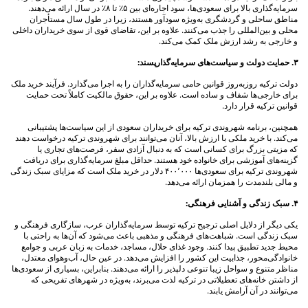
سرمایه‌گذاری بالا برای سعودی‌ها، سود اجاره‌ای بین ۵٪ تا ۸٪ در سال ارائه می‌دهند.
مناطق ساحلی و گردشگری به‌ویژه سودآور هستند، زیرا در طول سال مستأجران
محلی و بین‌المللی را جذب می‌کنند. علاوه بر این، تقاضای قوی از سوی خریداران داخلی
و خارجی به رشد ارزش ملک کمک می‌کند.
۳. حمایت دولت و سیاست‌های سرمایه‌گذارپسند:
دولت ترکیه روزبه‌روز قوانین حامی سرمایه‌گذاران را به اجرا می‌گذارد. فرآیند خرید ملک
برای خارجی‌ها شفاف و ساده است. علاوه بر این، حقوق مالکیت کاملاً تحت حمایت
قوانین ترکیه قرار دارد.
همچنین، برنامه شهروندی ترکیه برای خریداران سعودی از این سیاست‌ها پشتیبانی
می‌کند. با خرید ملکی با ارزش بالا، آنان می‌توانند برای شهروندی ترکیه درخواست دهند
که مزیتی بزرگ برای کسانی است که به دنبال آزادی سفر، فرصت‌های تجاری یا
گزینه‌های آموزشی برای خانواده خود هستند. حداقل مبلغ سرمایه‌گذاری برای دریافت
شهروندی ترکیه برای سعودی‌ها ۴۰۰٬۰۰۰ دلار در خرید ملک است که مزایای سبک زندگی
و مالی بلندمدت را همزمان ارائه می‌دهد.
۴. سبک زندگی و آشنایی فرهنگی:
یکی دیگر از دلایل اصلی ترجیح ترکیه توسط سرمایه‌گذاران عرب، سازگاری فرهنگی و
سبک زندگی است. شباهت‌های فرهنگی و مذهبی باعث می‌شود که آن‌ها به راحتی با
محیط جدید تطبیق پیدا کنند. وجود غذای حلال، مساجد، خدمات به زبان عربی و جوامع
خانوادگی‌محور، جذابیت این کشور را افزایش می‌دهد. در عین حال، آب‌وهوای معتدل،
مناظر متنوع و سواحل زیبا تنوعی دلپذیر را ارائه می‌دهند. بنابراین، بسیاری از سعودی‌ها
از داشتن خانه‌های تعطیلاتی در ترکیه لذت می‌برند، به‌ویژه در شهرهای تفریحی که
می‌توانند در آن آرامش یابند.