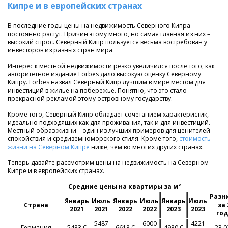
Кипре и в европейских странах
В последние годы цены на недвижимость Северного Кипра
постоянно растут. Причин этому много, но самая главная из них –
высокий спрос. Северный Кипр пользуется весьма востребован у
инвесторов из разных стран мира.
Интерес к местной недвижимости резко увеличился после того, как
авторитетное издание Forbes дало высокую оценку Северному
Кипру. Forbes назвал Северный Кипр лучшим в мире местом для
инвестиций в жилье на побережье. Понятно, что это стало
прекрасной рекламой этому островному государству.
Кроме того, Северный Кипр обладает сочетанием характеристик,
идеально подходящих как для проживания, так и для инвестиций.
Местный образ жизни – один из лучших примеров для ценителей
спокойствия и средиземноморского стиля. Кроме того,
стоимость
жизни на Северном Кипре
ниже, чем во многих других странах.
Теперь давайте рассмотрим цены на недвижимость на Северном
Кипре и в европейских странах.
Средние цены на квартиры за м²
Разн
Январь
Июль
Январь
Июль
Январь
Июль
Страна
за 
2021
2021
2022
2022
2023
2023
го
5487
6000
4221
Германия
5483 €
6618 €
4980 €
-23,