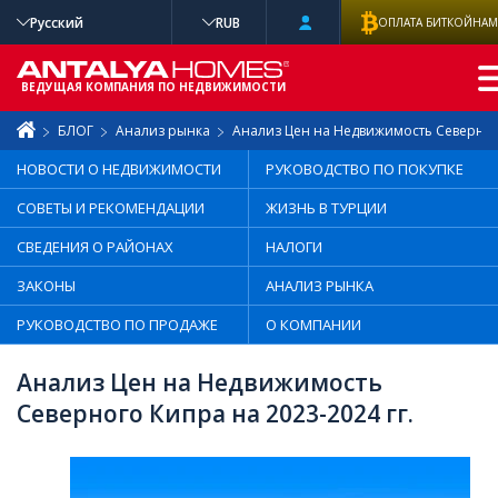
Русский
RUB
ОПЛАТА БИТКОЙНА
РАСШИРЕННЫ
Й ПОИСК
ВЕДУЩАЯ КОМПАНИЯ ПО НЕДВИЖИМОСТИ
БЛОГ
Анализ рынка
Анализ Цен на Недвижимость Северного
НОВОСТИ О НЕДВИЖИМОСТИ
РУКОВОДСТВО ПО ПОКУПКЕ
СОВЕТЫ И РЕКОМЕНДАЦИИ
ЖИЗНЬ В ТУРЦИИ
СВЕДЕНИЯ О РАЙОНАХ
НАЛОГИ
ЗАКОНЫ
АНАЛИЗ РЫНКА
РУКОВОДСТВО ПО ПРОДАЖЕ
О КОМПАНИИ
Анализ Цен на Недвижимость
Северного Кипра на 2023-2024 гг.