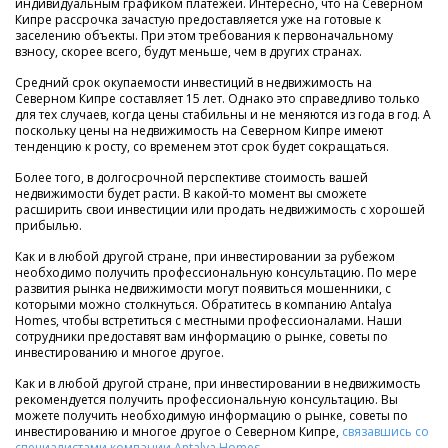
индивидуальным графиком платежей. Интересно, что на Северном
Кипре рассрочка зачастую предоставляется уже на готовые к
заселению объекты. При этом требования к первоначальному
взносу, скорее всего, будут меньше, чем в других странах.
Средний срок окупаемости инвестиций в недвижимость на
Северном Кипре составляет 15 лет. Однако это справедливо только
для тех случаев, когда цены стабильны и не меняются из года в год. А
поскольку цены на недвижимость на Северном Кипре имеют
тенденцию к росту, со временем этот срок будет сокращаться.
Более того, в долгосрочной перспективе стоимость вашей
недвижимости будет расти. В какой-то момент вы сможете
расширить свои инвестиции или продать недвижимость с хорошей
прибылью.
Как и в любой другой стране, при инвестировании за рубежом
необходимо получить профессиональную консультацию. По мере
развития рынка недвижимости могут появиться мошенники, с
которыми можно столкнуться. Обратитесь в компанию Antalya
Homes, чтобы встретиться с местными профессионалами. Наши
сотрудники предоставят вам информацию о рынке, советы по
инвестированию и многое другое.
Как и в любой другой стране, при инвестировании в недвижимость
рекомендуется получить профессиональную консультацию. Вы
можете получить необходимую информацию о рынке, советы по
инвестированию и многое другое о Северном Кипре,
связавшись со
специалистами компании Antalya Homes
.