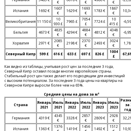
€
€
€
1607
1693
1867
Испания
1692 €
1629 €
1783 €
10,3
€
€
€
10
7054
10
Великобритания
11 150 £
7965 £
7724 £
-6,5
930 £
£
415 £
4835
4884
4348
Бельгия
4673 €
4294 €
4812 €
-6,9
€
€
€
2085
2370
3024
Хорватия
2971 €
2198 €
2493 €
1,7
€
€
€
1004
Северный Кипр
599 £
616 £
633 £
697 £
826 £
67,6
£
Как видно из таблицы, учитывая рост цен за последние 3 года,
Северный Кипр оставил позади многие европейские страны.
Стабильный рост цен также делает его подходящим для инвестиций
с высоким потенциалом. За последние 3 года цены на квартиры на
Северном Кипре выросли более чем на 65%.
Средние цены на дома за м²
Разн
Январь
Июль
Январь
Июль
Январь
Июль
Страна
за 
2021
2021
2022
2022
2023
2023
го
4345
2857
2928
Германия
4319 €
3328 €
2809 €
32,2
€
€
€
1376
1456
1512
Испания
1363 €
1419 €
1492 €
10,9