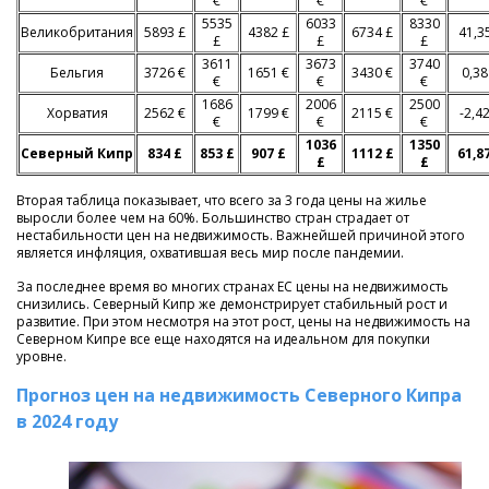
€
€
€
5535
6033
8330
Великобритания
5893 £
4382 £
6734 £
41,3
£
£
£
3611
3673
3740
Бельгия
3726 €
1651 €
3430 €
0,3
€
€
€
1686
2006
2500
Хорватия
2562 €
1799 €
2115 €
-2,4
€
€
€
1036
1350
Северный Кипр
834 £
853 £
907 £
1112 £
61,8
£
£
Вторая таблица показывает, что всего за 3 года цены на жилье
выросли более чем на 60%. Большинство стран страдает от
нестабильности цен на недвижимость. Важнейшей причиной этого
является инфляция, охватившая весь мир после пандемии.
За последнее время во многих странах ЕС цены на недвижимость
снизились. Северный Кипр же демонстрирует стабильный рост и
развитие. При этом несмотря на этот рост, цены на недвижимость на
Северном Кипре все еще находятся на идеальном для покупки
уровне.
Прогноз цен на недвижимость Северного Кипра
в 2024 году