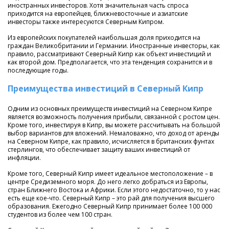
иностранных инвесторов. Хотя значительная часть спроса
приходится на европейцев, ближневосточные и азиатские
инвесторы также интересуются Северным Кипром.
Из европейских покупателей наибольшая доля приходится на
граждан Великобритании и Германии. Иностранные инвесторы, как
правило, рассматривают Северный Кипр как объект инвестиций и
как второй дом. Предполагается, что эта тенденция сохранится и в
последующие годы.
Преимущества инвестиций в Северный Кипр
Одним из основных преимуществ инвестиций на Северном Кипре
является возможность получения прибыли, связанной с ростом цен.
Кроме того, инвестируя в Кипр, вы можете рассчитывать на большой
выбор вариантов для вложений. Немаловажно, что доход от аренды
на Северном Кипре, как правило, исчисляется в британских фунтах
стерлингов, что обеспечивает защиту ваших инвестиций от
инфляции.
Кроме того, Северный Кипр имеет идеальное местоположение – в
центре Средиземного моря. До него легко добраться из Европы,
стран Ближнего Востока и Африки. Если этого недостаточно, то у нас
есть еще кое-что. Северный Кипр – это рай для получения высшего
образования. Ежегодно Северный Кипр принимает более 100 000
студентов из более чем 100 стран.