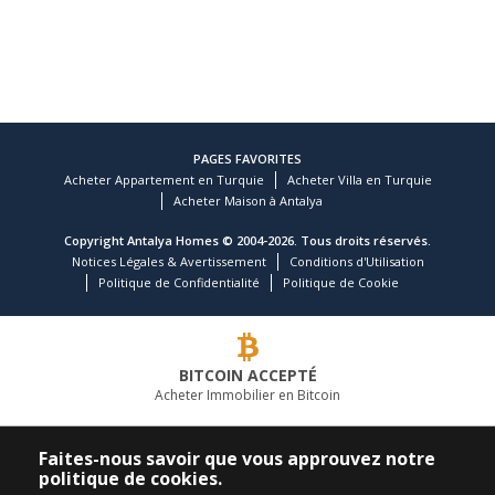
PAGES FAVORITES
Acheter Appartement en Turquie
Acheter Villa en Turquie
Acheter Maison à Antalya
Copyright Antalya Homes © 2004-2026. Tous droits réservés.
Notices Légales & Avertissement
Conditions d'Utilisation
Politique de Confidentialité
Politique de Cookie
BITCOIN ACCEPTÉ
Acheter Immobilier en Bitcoin
COMPAGNIE IMMOBILIÈRE LEADER
Faites-nous savoir que vous approuvez notre
politique de cookies.
APPELEZ-NOUS
SUIVEZ-NOUS