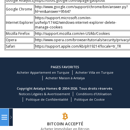
Google Analytics
https://tools.google.com/dlpage/gaoptout
http://www.google.com/support/chrome/bin/answer.py?
Google Chrome
hl=en&answer=95647
https://support.microsoft.com/en-
Internet Explorer
us/help/17442/windows-internet-explorer-delete-
manage-cookies
Mozilla Firefox
http://support.mozilla.com/en-US/kb/Cookies
Opera
http://www.opera.com/browser/tutorials/security/privacy/
Safari
https://support.apple.com/kb/ph19214?locale=tr_TR
PAGES FAVORITES
Acheter Appartement en Turquie
Acheter Villa en Turquie
Acheter Maison à Antalya
Copyright Antalya Homes © 2004-2026. Tous droits réservés.
Notices Légales & Avertissement
Conditions d'Utilisation
Politique de Confidentialité
Politique de Cookie
BITCOIN ACCEPTÉ
Acheter Immobilier en Bitcoin