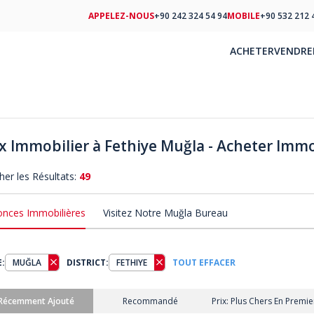
APPELEZ-NOUS
+90 242 324 54 94
MOBILE
+90 532 212 
ACHETER
VENDRE
ix Immobilier à Fethiye Muğla - Acheter Immo
cher les Résultats:
49
nces Immobilières
Visitez Notre Muğla Bureau
E:
MUĞLA
DISTRICT:
FETHIYE
TOUT EFFACER
Récemment Ajouté
Recommandé
Prix: Plus Chers En Premie