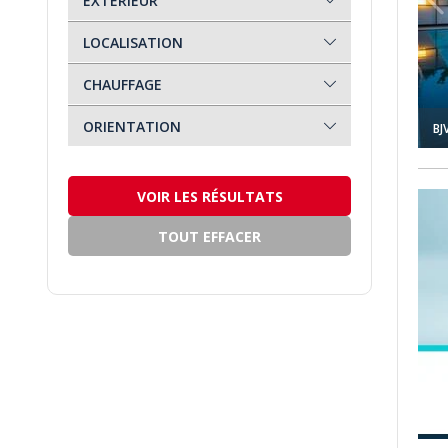
EXTÉRIEUR
Luxe
(37)
LOCALISATION
Nouvelle Construction
(29)
CHAUFFAGE
Pas Cher
(1)
ORIENTATION
BJ
Prêt à Emménager
(43)
Revente
(19)
VOIR LES RÉSULTATS
Vue Mer
(7)
TOUT EFFACER