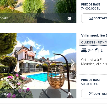
PRIX DE BASE
74.000.000 TL
V-0689
CONTACT
ethiye 2
Villa Meublée 3 Chambres Avec Piscine Près De La Mer À Fethiye 3
Villa meublée 
ÖLÜDENIZ - FETHI
3+1
2
Cette villa à Fet
Meublée, elle dis
PRIX DE BASE
500.000 USD
V-0687
CONTACT