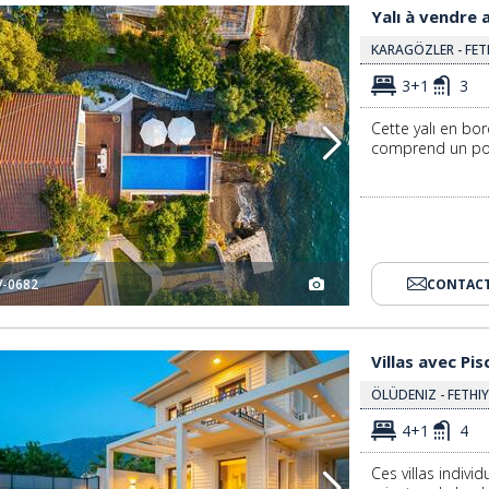
Yalı À Vendre Avec Ponton Privé Sur L'île Knight À Fethiye 3
Yalı à vendre 
KARAGÖZLER - FET
3+1
3
Cette yalı en bord
comprend un pon
V-0682
CONTACT
ye 2
Villas Avec Piscine Privée À 10 Minutes De La Plage À Fethiye 3
Villas avec Pi
ÖLÜDENIZ - FETHI
4+1
4
Ces villas indiv