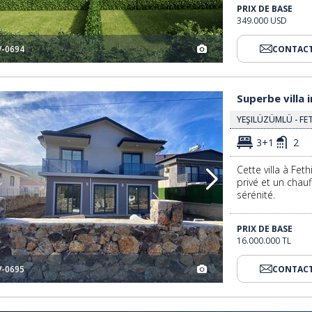
PRIX DE BASE
349.000 USD
V-0694
CONTACT
Superbe Villa Individuelle Avec Vue Sur Nature À Fethiye 3
Superbe villa 
YEŞILÜZÜMLÜ - FE
3+1
2
Cette villa à Fet
privé et un chauf
sérénité.
PRIX DE BASE
16.000.000 TL
V-0695
CONTACT