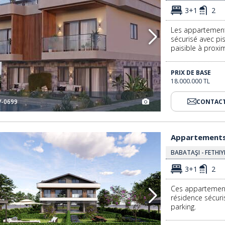
3+1
2
Les appartement
sécurisé avec pis
paisible à prox
PRIX DE BASE
18.000.000 TL
V-0699
CONTACT
Appartements En Duplex Élégants Avec Jardin À Fethiye 3
Appartements 
BABATAŞI - FETHIY
3+1
2
Ces appartements
résidence sécur
parking.