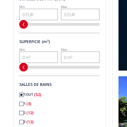
Min.
Max.
SUPERFICIE (m²)
Min.
Max.
é De La Mer À Fethiye, Turquie 1
Villa 3 Chambres Avec Piscine À Proximité De La Mer À Feth
SALLES DE BAINS
(52)
TOUT
(3)
1
(12)
2
(12)
3