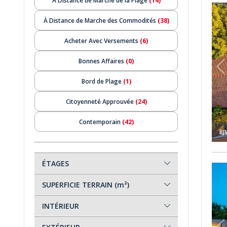
À Distance de Marche de la Plage
(14)
Knight À Fethiye 1
Yalı À Vendre Avec Ponton Privé Sur L'île Knight À Fethiye 2
À Distance de Marche des Commodités
(38)
Acheter Avec Versements
(6)
Bonnes Affaires
(0)
Bord de Plage
(1)
Citoyenneté Approuvée
(24)
Contemporain
(42)
BJ
En Réduction
(9)
Garantie Locative
(16)
ÉTAGES
 La Plage À Fethiye 1
Villas Avec Piscine Privée À 10 Minutes De La Plage À Fethi
Golf
(0)
SUPERFICIE TERRAIN (m²)
Investissement
(28)
INTÉRIEUR
Location à court terme
(36)