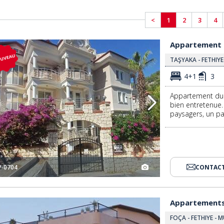
<
1
2
3
4
Appartement Duplex 4 Chambres Avec Piscine À Fethiye 3
Appartement d
UVEAU
TAŞYAKA - FETHIY
4+1
3
Appartement dup
bien entretenue
paysagers, un pa
V-0704
CONTACT
urquie 2
Appartements Duplex Avec Piscine Commune À Fethiye, Turquie 3
Appartements 
FOÇA - FETHIYE - 