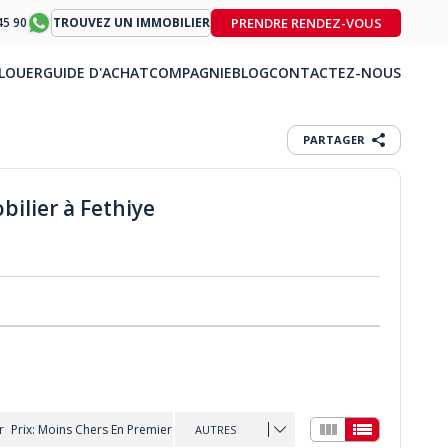
PRENDRE RENDEZ-VOUS
45 90
TROUVEZ UN IMMOBILIER
LOUER
GUIDE D'ACHAT
COMPAGNIE
BLOG
CONTACTEZ-NOUS
PARTAGER
bilier à Fethiye
r
Prix: Moins Chers En Premier
AUTRES