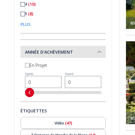
(10)
4
(8)
5
BJ
(3)
6
PLUS
ès De La Mer À Fethiye 1
Villa Meublée 3 Chambres Avec Piscine Près De La Mer À F
ANNÉE D'ACHÈVEMENT
En Projet
Après
Avant
ÉTIQUETTES
BJ
Vidéo
(47)