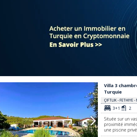
iye, Turquie 2
Villa 3 Chambres Avec Piscine À Proximité De La Mer À Fethiye, Turquie 3
Villa 3 chambr
Turquie
ÇIFTLIK - FETHIYE 
3+1
2
Située sur un vas
proximité immédi
une piscine privé