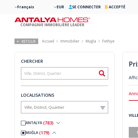
Français
EUR
SE CONNECTER
ACCEPTÉ
COMPAGNIE IMMOBILIÈRE LEADER
Accueil
Immobilier
Muğla
Fethiye
RETOUR
CHERCHER
Pr
Affi
Anno
LOCALISATIONS
VILL
(783)
ANTALYA
(179)
MUĞLA