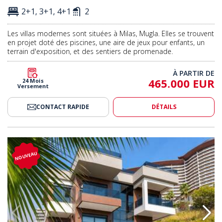
2+1, 3+1, 4+1
2
Les villas modernes sont situées à Milas, Mugla. Elles se trouvent
en projet doté des piscines, une aire de jeux pour enfants, un
terrain d'exposition, et des sentiers de promenade.
À PARTIR DE
465.000 EUR
24 Mois
Versement
CONTACT RAPIDE
DÉTAILS
 Sur Mer Et Piscine À Alanya, Turquie 2
Villa Individuelle Avec Vue Sur M
NOUVEAU