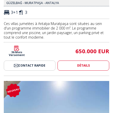
GÜZELBAĞ - MURATPAŞA - ANTALYA
3+1
3
Ces villas jumelées à Antalya Muratpaşa sont situées au sein
d'un programme immobilier de 2 000 m². Le programme
comprend une piscine, un jardin paysager, un parking privé et
tout le confort moderne.
650.000 EUR
36 Mois
Versement
CONTACT RAPIDE
DÉTAILS
Piscine Et Jardin Privés À Bodrum 2
Maisons Avec Vue Sur Mer, Pisci
NOUVEAU