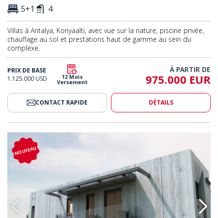
5+1
4
Villas à Antalya, Konyaalti, avec vue sur la nature, piscine privée,
chauffage au sol et prestations haut de gamme au sein du
complexe.
À PARTIR DE
PRIX DE BASE
975.000 EUR
12 Mois
1.125.000 USD
Versement
CONTACT RAPIDE
DÉTAILS
Piscine Et Ascenseur À Antalya Muratpasa 2
Villas Individuelles Avec Piscin
NOUVEAU