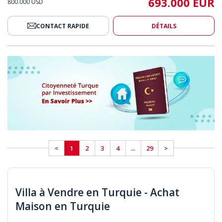
693.000 EUR
800.000 USD
CONTACT RAPIDE
DÉTAILS
<
1
2
3
4
...
29
>
Villa à Vendre en Turquie - Achat
Maison en Turquie