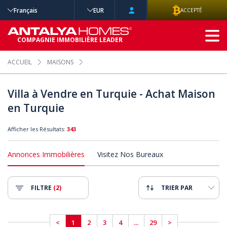
Français
EUR
ACCEPTÉ
RECHERCHE
COMPAGNIE IMMOBILIÈRE LEADER
AVANCÉE
ACCUEIL
MAISONS
Villa à Vendre en Turquie - Achat Maison
en Turquie
Afficher les Résultats:
343
Annonces Immobilières
Visitez Nos Bureaux
FILTRE
(2)
TRIER PAR
<
1
2
3
4
...
29
>