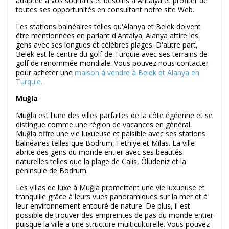
adaptée à vos souhaits et besoins à Antalya et profiter de
toutes ses opportunités en consultant notre site Web.
Les stations balnéaires telles qu'Alanya et Belek doivent
être mentionnées en parlant d'Antalya. Alanya attire les
gens avec ses longues et célèbres plages. D'autre part,
Belek est le centre du golf de Turquie avec ses terrains de
golf de renommée mondiale. Vous pouvez nous contacter
pour acheter une
maison à vendre à Belek et Alanya en
Turquie.
Muğla
Muğla est l'une des villes parfaites de la côte égéenne et se
distingue comme une région de vacances en général.
Muğla offre une vie luxueuse et paisible avec ses stations
balnéaires telles que Bodrum, Fethiye et Milas. La ville
abrite des gens du monde entier avec ses beautés
naturelles telles que la plage de Calis, Ölüdeniz et la
péninsule de Bodrum.
Les villas de luxe à Muğla promettent une vie luxueuse et
tranquille grâce à leurs vues panoramiques sur la mer et à
leur environnement entouré de nature. De plus, il est
possible de trouver des empreintes de pas du monde entier
puisque la ville a une structure multiculturelle. Vous pouvez