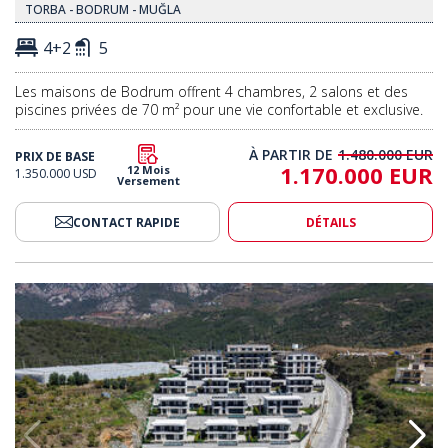
TORBA - BODRUM - MUĞLA
4+2
5
Les maisons de Bodrum offrent 4 chambres, 2 salons et des
piscines privées de 70 m² pour une vie confortable et exclusive.
À PARTIR DE
1.480.000 EUR
PRIX DE BASE
1.170.000 EUR
12 Mois
1.350.000 USD
Versement
CONTACT RAPIDE
DÉTAILS
èmes De Maison Intelligente À Alanya 2
Maisons Vue Mer Avec Systèmes 