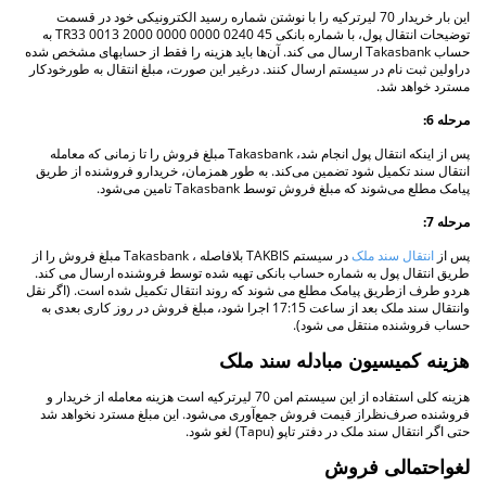
این بار خریدار 70 لیرترکیه را با نوشتن شماره رسید الکترونیکی خود در قسمت
توضیحات انتقال پول، با شماره بانکی TR33 0013 2000 0000 0000 0240 45 به
حساب Takasbank ارسال می کند. آن‌ها باید هزینه را فقط از حسابهای مشخص شده
دراولین ثبت نام در سیستم ارسال كنند. درغیر این صورت، مبلغ انتقال به طورخودکار
مسترد خواهد شد.
مرحله 6:
پس از اینکه انتقال پول انجام شد، Takasbank مبلغ فروش را تا زمانی که معامله
انتقال سند تکمیل شود تضمین می‌کند. به طور همزمان، خریدارو فروشنده از طریق
پیامک مطلع می‌شوند که مبلغ فروش توسط Takasbank تامین می‌شود.
مرحله 7:
پس از
انتقال سند ملک
در سیستم TAKBIS بلافاصله ، Takasbank مبلغ فروش را از
طریق انتقال پول به شماره حساب بانکی تهیه شده توسط فروشنده ارسال می کند.
هردو طرف ازطریق پیامک مطلع می شوند که روند انتقال تکمیل شده است. (اگر نقل
وانتقال سند ملک بعد از ساعت 17:15 اجرا شود، مبلغ فروش در روز کاری بعدی به
حساب فروشنده منتقل می شود).
هزینه کمیسیون مبادله سند ملک
هزینه کلی استفاده از این سیستم امن 70 لیرترکیه است هزینه معامله از خریدار و
فروشنده صرف‌نظراز قیمت فروش جمع‌آوری می‌شود. این مبلغ مسترد نخواهد شد
حتی اگر انتقال سند ملک در دفتر تاپو (Tapu) لغو شود.
لغواحتمالی فروش