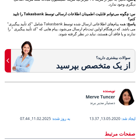
دیگری وجود ندارد.
س: چگونه می‌توانم قابلیت اطمینان اطلاعات ارسالی توسط Takasbank را تایید
کنم؟
پاسخ:
همه پیام‌های اطلاعاتی ارسال شده توسط Takasbank شامل "کد تأیید پیگیری"
می باشد. که درهنگام اولین ثبت‌نام ارسال می‌شود، پیام هایی که "کد تأیید پیگیری " را
ندارند و یا فاقد آن هستند، نباید در نظر گرفته شوند.
سوالات بیشتری دارید؟
از یک متخصص بپرسید
نویسنده
Merve Tuncer
دستیار مدیر برند
ایجاد شد:
13.05.2020, 13.37
به روز شده:
11.02.2025, 07.44
صفحات مرتبط