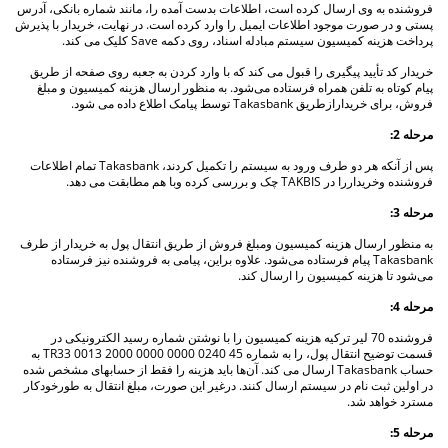
فروشنده به وی ارسال کرده است، اطلاعات بدست آمده را، مانند شماره بانکی، آدرس
پستی و در صورت موجود اطلاعات ایمیل را وارد کرده است. در نهایت، خریدار با پذیرش
پرداخت هزینه کمیسیون سیستم مبادله اسناد، روی دکمه Save کلیک می کند.
خریدار کد تأیید پیگیری را قبول می کند که با وارد کردن به جعبه روی صفحه از طریق
پیام کوتاه به تلفن همراه فرستاده می‌شود. به منظور ارسال هزینه کمیسیون و مبلغ
فروش، برای خریدارازطریق Takasbank توسط پیامک اطلاع داده می شود.
مرحله 2:
پس از آنکه هر دو طرف ورود به سیستم را تکمیل کردند، Takasbank تمام اطلاعات
فروشنده وخریداررا در TAKBIS چک و بررسی کرده وبا هم مطابقت می دهد.
مرحله 3:
به منظور ارسال هزینه کمیسیون ومبلغ فروش از طریق انتقال پول به خریدار از طرف
Takasbank پیام فرستاده می‌شود. علاوه براین، پیامی به فروشنده نیز فرستاده
می‌شود تا هزینه کمیسیون را ارسال کند.
مرحله 4:
فروشنده 70 لیر ترکیه هزینه کمیسیون را با نوشتن شماره رسید الکترونیکی در
قسمت توضیح انتقال پول، را به شماره TR33 0013 2000 0000 0000 0240 45 به
حساب Takasbank ارسال می کند. آن‌ها باید هزینه را فقط از حسابهای مشخص شده
در اولین ثبت نام در سیستم ارسال كنند. درغیر این صورت، مبلغ انتقال به طورخودکار
مسترد خواهد شد.
مرحله 5: