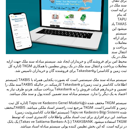
برای نتقال
سند ملک در
ترکیه است
که بنام
TAPU
TAKAS یاد
میشود این
سیستم
برای ارائه
معاملات
پرداخت و
انتقال سند
ملک در یک
محیط امن برای فروشندگان و خریداران ایجاد شد. سیستم مبادله سند ملک جهت ارايه
معاملات پرداخت و انتقال سند ملک در یک روش مطمین با همکاری TKGM (اداره کل
ثبت زمین و کاداستر) وTakasbank برای فروشنده گان و خریداران تاسیس شد.
سیستم مبادله سند ملک سیستمی است که بصورت یکجایی همراه با TAKBIS (سیستم
اطلاعات کاداستر و ثبت زمین) و Takasbank کارمیکند. در حالیکه TAKBISسند ملک را
تضمین و خریدارهم قیکت فروش را به Takasbank پرداخت میکند. هردو طرف نیاز به
اعتماد به یک دیگر را ندارد. سیستم مبادله سند تضمین کننده پول و سند ملک میباشد.
سیستم TKGM مخفف شده Tapu ve Kadastro Genel Müdürlüğü (اداره کل ثبت
زمین و کاداستر) است. TKGM مرجیع ثبت راجستر اسناد ملکی میباشد. TAKBISمخفف
شده Tapu ve Kadastro Bilgi Sistemi (سیستم اطلاعات کاداستروثبت زمین)
میباشد. این نرم افزاری برای ثبت اسناد ملکی واطلاعات کادستری است که توسط
TKGM استفاده میشود. Takas ve Saklama Bankası A.Ş.) TAKASBANK) یک بانک
در ترکیه است. که این بخش تظیمن کننده پولی سیستم مبادله اسناد میباشد.