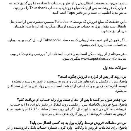
ـ شما می‌توانید وضعیت انتقال پول را از طریق حساب Takasbank پی‌گیری کنید. به
عنوان یک فروشنده، پس از اینکه مبلغ فروش، به حساب Takasbank را می‌بینید،
می‌توانید با اطمینان، سند را در دفتر Tapu امضا کنید.
ـ این حقیقت که مبلغ فروش که توسط Takasbank تضمین میشود. پس از اتمام نقل
وانتقال سند مقدار پول به حساب فروشنده ارسال میگردد، که این باعث اطمینان
خریدار نیز میشود.
ـ اگر فروش لغو شود ،مقدار پولی که به حسابTakasbank ارسال کرده بودید دوباره
به حساب شما بازپرداخت میشود.
ـ هر مرحله ی از روند ممکن است به راحتی با استفاده از " بررسی وضعیت" در ویب
سایت www.taputakas.com.tr پیگیری شود.
سوالات متداول
س: روند کار پس از قرارداد فروش چگونه است
؟
پاسخ:
پس از تکمیل برنامه های طرفین و ورود به سیستم با شماره رسید داده‌شده
توسط اداره ثبت زمین و و کاداستر، ارائه شده است سپس روند نقل وانتقال سند آغاز
می‌شود.
س: چقدر طول می‌کشد تا پس از انتقال سند، پول رابه حساب ام دریافت کنم؟
پاسخ:
مبلغ فروش بلافاصله پس از تکمیل روند انتقال در دفتر تاپو (Tapu) به حساب
فروشنده منتقل می‌شود. با این حال، اگر این روند بعد از ساعت 17:15 اجرا شود، مبلغ
فروش به حساب فروشنده در روز کاری بعدی منتقل می‌شود.
س: در معاملات فروش توسط وکیل، پول به چه کسی انتقال می یابد؟
پاسخ:
برای معاملات فروش با وکالت، وارد کردن شماره حساب بانکی فروشنده را در