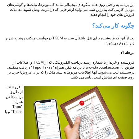
این برنامه به راحتی روی همه سکوهای دیجیتالی مانند کامپیوترها، تبلت‌ها و گوشی‌های
موبایل کارمی‌کند. بنابراین شما می‌توانید ازهرجایی که درانترنت وصل شوید معاملات‌
فروش های خود را انجام دهید.
چگونه کار می‌کند؟
بعد از این که فروشنده برای نقل وانتقال سند به TKGM درخواست میکند، روند به شرح
زیر شروع می‌شود:
مرحله 1:
فروشنده و خریدار با شماره رسید پرداخت الکترونیکی که از TKGM و اطلاعات از
طریق www.taputakas.com.tr یا برنامه تلفن همراه "Tapu Takas" دریافت میکنند،
درسیستم ثبت می‌شوند. آنها اطلاعات مربوط به سند ملک را که برای فروش/ خرید بر
روی صفحه ای نمایش است، تأیید می کنند.
- فروشنده
از طریق
برنامه تلفن
همراه
"Tapu
Takas" و یا