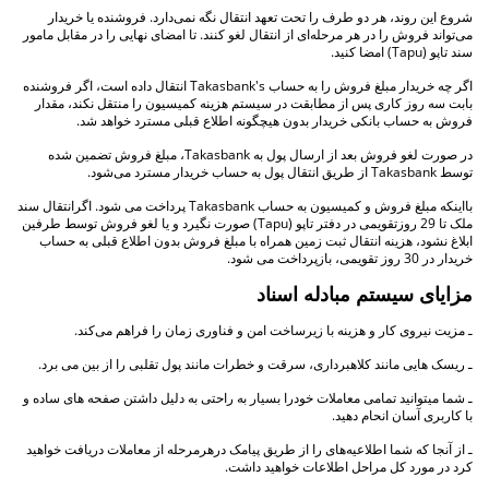
شروع این روند، هر دو طرف را تحت تعهد انتقال نگه نمی‌دارد. فروشنده یا خریدار
می‌تواند فروش را در هر مرحله‌ای از انتقال لغو کنند. تا امضای نهایی را در مقابل مامور
سند تاپو (Tapu) امضا کنید.
اگر چه خریدار مبلغ فروش را به حساب Takasbank's انتقال داده است، اگر فروشنده
بابت سه روز کاری پس از مطابقت در سیستم هزینه کمیسیون را منتقل نکند، مقدار
فروش به حساب بانکی خریدار بدون هیچگونه اطلاع قبلی مسترد خواهد شد.
در صورت لغو فروش بعد از ارسال پول به Takasbank، مبلغ فروش تضمین شده
توسط Takasbank از طریق انتقال پول به حساب خریدار مسترد می‌شود.
بااینکه مبلغ فروش و کمیسیون به حساب Takasbank پرداخت می شود. اگرانتقال سند
ملک تا 29 روزتقویمی در دفتر تاپو (Tapu) صورت نگیرد و یا لغو فروش توسط طرفین
ابلاغ نشود، هزینه انتقال ثبت زمین همراه با مبلغ فروش بدون اطلاع قبلی به حساب
خریدار در 30 روز تقویمی، بازپرداخت می شود.
مزایای سیستم مبادله اسناد
ـ مزیت نیروی کار و هزینه با زیرساخت امن و فناوری زمان را فراهم می‌کند.
ـ ریسک هایی مانند کلاهبرداری، سرقت و خطرات مانند پول تقلبی را از بین می برد.
ـ شما میتوانید تمامی معاملات خودرا بسیار به راحتی به دلیل داشتن صفحه های ساده و
با کاربری آسان انحام دهید.
ـ از آنجا که شما اطلاعیه‌های را از طریق پیامک درهرمرحله از معاملات دریافت خواهید
کرد در مورد کل مراحل اطلاعات خواهید داشت.