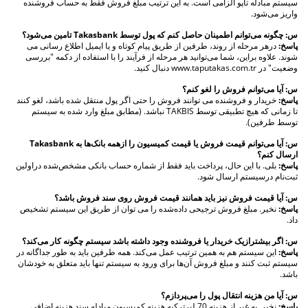
سیستم مبادله تاپو الزامی است. به این ترتیب مبلغ فروش فقط به حساب فروشنده
واریز می‌شود.
س: چگونه می‌توانم اطمینان حاصل کنم که پول توسط Takasbank تامین می‌شود؟
پاسخ:
درهر مرحله از روند، طرفین از طریق پیام کوتاه و یا ایمیل اطلاع رسانی می
شوند. علاوه براین، شما می‌توانید هر مرحله از فرآیند را با استفاده از دکمه "بررسی
وضعیت" در www.taputakas.com.tr دنبال کنید.
س: آیا می‌توانم فروش را لغو کنم؟
پاسخ:
خریدار و فروشنده می توانند فروش را حتی اگر پول منتقل شده باشد، لغو کنند
تا زمانی که هیچ تطبیقی توسط TAKBIS نباشد. (مطابق مبلغ وارد شده به سیستم
توسط طرفین).
س: آیا می‌توانم قیمت فروش یا قیمت کمیسیون را ازهمه بانک‌ها به Takasbank
ارسال کنم؟
پاسخ:
بلی. با این حال، پرداخت باید فقط از شماره حساب بانکی مشخص‌شده دراولین
ثبت‌نام درسیستم ارسال شود.
س: آیا قیمت فروش نیز باید همانند قیمت فروش روی سند فروش باشد؟
پاسخ:
نخیر. مبلغ فروش ترجیحی داده‌شده را می توان از طریق این سیستم تشخیص
داد.
س: اگر بیشترازیک خریدار یا فروشنده وجود داشته باشد سیستم چگونه کار می‌کند؟
پاسخ:
این سیستم هم به همین ترتیب عمل می‌کند. همه طرفین باید به طور جداگانه در
سیستم ثبت‌ کنند و مبلغ فروش آن‌ها برای ورود به سیستم تنها باید متعلق به خودشان
باشد.
س: آیا من هزینه انتقال پول را می‌پردازم؟
پاسخ:
نخیر. به غیر از هزینه 70 لیرترکیه هزینه کمیسیون مبادله سند هزینه اضافی