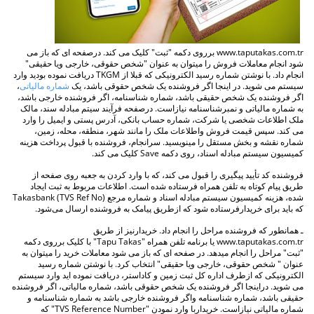
www.taputakas.com.tr برروی دکمه "ثبت" کلیک می کند. درصفحه ای که باز می
شود انجام معاملات فروش را میتوان به عنوان "شخص حقوقی، خارجی ویا حقیقی"
انجام داد. با نوشتن شماره رسید الکترونیکی که قبلا از TKGM دریافت نموده بودید وارد
سیستم می شوید. در اینجا اگر فروشنده یک شخص حقوقی باشد، یک
شماره مالیاتی
،
اگر فروشنده یک شخص حقیقی باشد، شماره شناسنامه، اگر فروشنده خارجی باشد،
به شماره مالیاتی و نمبرشناسنامه نیازاست. درصفحه فرآیند سیتم مبادله سند، مالک
ملک اطلاعات شخصی یا شرکت، شماره حساب بانکی، آدرس پستی و ایمیل را وارد
می کند. سپس قیمت فروش واطلاعات ملک را مانند شهر، منطقه، محله، زمین،
شماره نقشه و بخش مستقل را مینویسید. سرانجام، فروشنده با قبول پرداخت هزینه
کمیسیون سیستم مبادله اسناد، روی دکمه Save کلیک می کند.
فروشنده کد تأیید پیگیری را قبول می کند، که با وارد کردن به جعبه روی صفحه از
طریق پیام کوتاه به تلفن همراه فرستاده شده است. اطلاعات مربوط به ثبت ایجاد
شده، هزینه کمیسیون سیستم مبادله اسناد و شماره مرجع (Takasbank (TVS Ref No
که باید برای خریدارفرستاده شود که ازطریق پیامک به فروشنده ارسال می‌شود.
ـ همانطور که فروشنده مراحل را انجام داد. خریدارنیز از طریق
www.taputakas.com.tr یا برنامه تلفن همراه "Tapu Takas" با کلیک برروی دکمه
"ثبت" مراحل را انجام میدهد. در صفحه ای که باز می شود معاملات خرید را میتوان به
عنوان " شخص حقوقی، خارجی ویا حقیقی" انتخاب کرد. با نوشتن شماره رسید
الکترونیکی که ازطرف اداره کل ثبت زمین و کاداستر، دریافت نموده اید وارد سیستم
می شوید. دراینجا اگر فروشنده یک شخص حقوقی باشد، شماره مالیاتی، اگر فروشنده
حقیقی باشد، شماره شناسنامه واگر فروشنده خارجی باشد به شماره شناسنامه و
شماره مالیاتی نیازاست. خریداربا وارد نمودن "TVS Reference Number" که