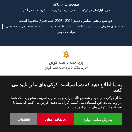
صفحات مورد علاقه
خرید آپارتمان در ترکیه
خرید ویلا در ترکیه
خرید خانه در آنتالیا
حق طبع و نشر استانبول هومز 2004 - 2026. همه حقوق محفوظ است.
اعلامیه های حقوقی و سلب مسئولیت
شرایط استفاده
سیاست حفظ حریم خصوصی
سیاست کوکی
پرداخت با بیت کوین
خرید ملک با پرداخت بیت کوین
شرکت املاک و مستغلات پیشرو
به ما اطلاع دهید که شما سیاست کوکی های ما را تایید می
کنید.
با ما تماس بگیرید
ما را دنبال کنید
ما از کوکی های خود و شخص ثالث برای بهینه سازی تجربه جستجوی ملک شما
در وب سایت خود استفاده می کنیم. اگر ادامه دهید، فرض می کنیم که شما با
+902423245494
استفاده از کوکی های ما موافق هستید.
رد تمامی موارد
تنظیمات
پذیرش تمامی موارد