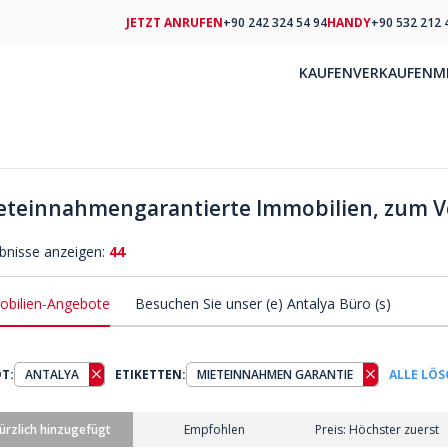
JETZT ANRUFEN
+90 242 324 54 94
HANDY
+90 532 212 
KAUFEN
VERKAUFEN
M
eteinnahmengarantierte Immobilien, zum Ver
bnisse anzeigen:
44
bilien-Angebote
Besuchen Sie unser (e) Antalya Büro (s)
T:
ANTALYA
ETIKETTEN:
MIETEINNAHMEN GARANTIE
ALLE LÖ
ürzlich hinzugefügt
Empfohlen
Preis: Höchster zuerst