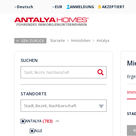
Deutsch
EUR
ANMELDUNG
AKZEPTIERT
FÜHRENDES IMMOBILIENUNTERNEHMEN
Starseite
Immobilien
Antalya
GEH ZURÜCK
SUCHEN
Mi
Erge
Immo
STANDORTE
STAD
(783)
ANTALYA
K
ALLE