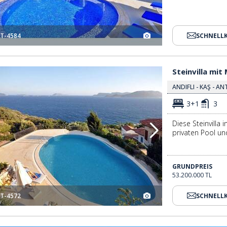
T-4584
SCHNELL
Steinvilla Mit Meerblick In Kas 3
Steinvilla mit
ANDIFLI - KAŞ - A
3+1
3
Diese Steinvilla 
privaten Pool u
GRUNDPREIS
53.200.000 TL
T-4572
SCHNELL