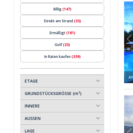
ten In Kas Kalkan 1
Möblierte Villa Mit Pools Und Großem Garten In Kas Kalkan
Billig
(147)
Direkt am Strand
(33)
Ermäßigt
(181)
Golf
(33)
In Raten kaufen
(339)
Investition
(465)
AY
Kurzzeitvermietung
(161)
ETAGE
Luxus
(430)
GRUNDSTÜCKSGRÖSSE (m²)
er Kaş Çukurbağ Halbinsel 1
4-schlafzimmer-haus Mit Meerblick Auf Der Kaş Çukurbağ 
Meeresblick
(306)
INNERE
Mieteinnahmen Garantie
(44)
AUSSEN
Neubau
(593)
LAGE