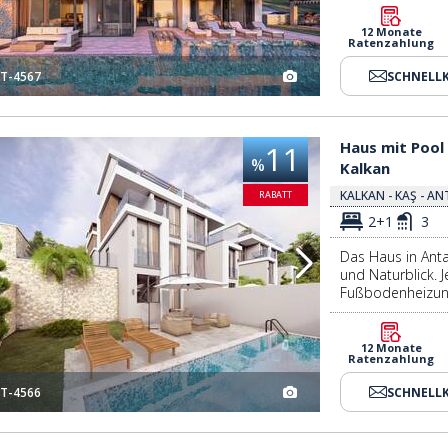
12 Monate
Ratenzahlung
T-4567
SCHNELL
a Kalkan 2
Haus Mit Pool In Einer Wohnanlage Mit Meerblick In Antalya Kalkan 3
Haus mit Pool 
11
%
Kalkan
KALKAN - KAŞ - A
RABATT
2+1
3
Das Haus in Anta
und Naturblick. 
Fußbodenheizun
12 Monate
Ratenzahlung
T-4566
SCHNELL