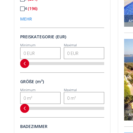
(196)
4
(58)
5
MEHR
AY
(16)
6
PREISKATEGORIE (EUR)
(9)
6+
Steinvilla Mit Meerblick In Kas 2
Minimum
Maximal
GRÖßE (m²)
Minimum
Maximal
AY
BADEZIMMER