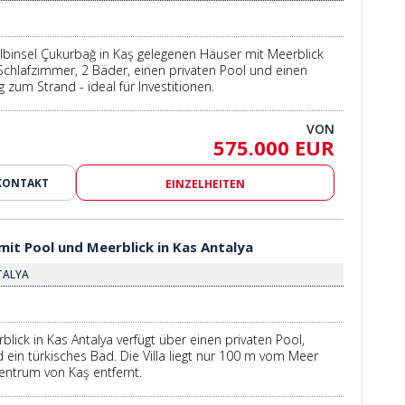
lbinsel Çukurbağ in Kaş gelegenen Häuser mit Meerblick
Schlafzimmer, 2 Bäder, einen privaten Pool und einen
 zum Strand - ideal für Investitionen.
VON
575.000 EUR
KONTAKT
EINZELHEITEN
 mit Pool und Meerblick in Kas Antalya
NTALYA
rblick in Kas Antalya verfügt über einen privaten Pool,
 ein türkisches Bad. Die Villa liegt nur 100 m vom Meer
ntrum von Kaş entfernt.