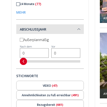
(77)
24 Monate
(27)
30 Monate
MEHR
AY
(21)
36 Monate
(5)
48 Monate
ABSCHLUSSJAHR
(3)
60 Monate
erblick In Antalya Kalkan 1
Haus Mit Pool In Einer Wohnanlage Mit Meerblick In Antaly
Außerplanmäßig
Nach dem
Vor
STICHWORTE
VIDEO
(47)
AY
Annehmlichkeiten zu Fuß erreichbar
(491)
Bezugsbereit
(661)