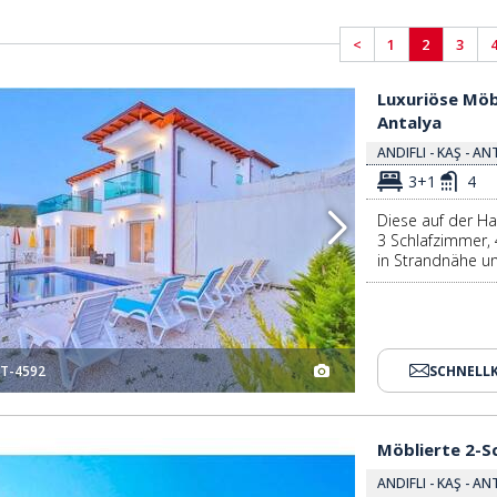
<
1
2
3
Antalya 2
Luxuriöse Möblierte Häuser Ideal Für Investitionen In Kaş Antalya 3
Luxuriöse Möbl
Antalya
ANDIFLI - KAŞ - A
3+1
4
Diese auf der Ha
3 Schlafzimmer, 
in Strandnähe un
T-4592
SCHNELL
lya 2
Möblierte 2-schlafzimmer-häuser Mit Meerblick In Kaş Antalya 3
Möblierte 2-S
ANDIFLI - KAŞ - A