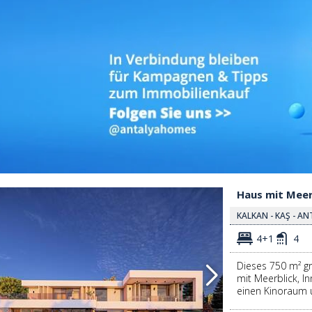
 Kaş 2
Haus Mit Meerblick Und Privatpool Zu Verkaufen In Kalkan Kaş 3
Haus mit Meer
KALKAN - KAŞ - A
4+1
4
Dieses 750 m² gr
mit Meerblick, I
einen Kinoraum 