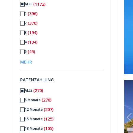
(1172)
ALLE
(396)
1
(370)
2
(194)
3
(104)
4
(45)
5
(15)
6
MEHR
(11)
6+
RATENZAHLUNG
rkaufen In Kalkan Kaş 1
Haus Mit Meerblick Und Privatpool Zu Verkaufen In Kalkan
(270)
ALLE
(270)
6 Monate
(207)
12 Monate
(125)
15 Monate
(105)
18 Monate