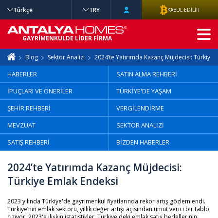
Türkçe
TRY
KABUL EDİLİR
GELİŞMİŞ
GAYRİMENKULDE LİDER FİRMA
ARAMA
Blog
Sektör Analizi
2024’te Yatırımda Kazanç Müjdecisi: Türkiye 
HABERLER
SATIN ALMA REHBERİ
İPUÇLARI VE ÖNERİLER
TÜRKİYE'DE YAŞAM
ŞEHİR REHBERİ
VERGİLENDİRME
MEVZUAT
SEKTÖR ANALİZİ
SATIŞ REHBERİ
BİZDEN HABERLER
2024’te Yatırımda Kazanç Müjdecisi:
Türkiye Emlak Endeksi
2023 yılında Türkiye'de gayrimenkul fiyatlarında rekor artış gözlemlendi.
Türkiye’nin emlak sektörü, yıllık değer artışı açısından umut verici bir tablo
çiziyor. 2023'e ilişkin istatistikler, Türkiye'deki emlak satış bedellerinin