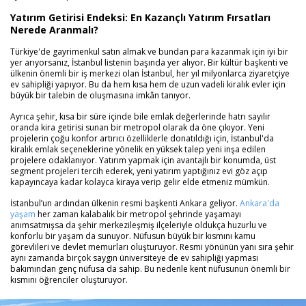
Yatırım Getirisi Endeksi: En Kazançlı Yatırım Fırsatları
Nerede Aranmalı?
Türkiye'de gayrimenkul satın almak ve bundan para kazanmak için iyi bir
yer arıyorsanız, İstanbul listenin başında yer alıyor. Bir kültür başkenti ve
ülkenin önemli bir iş merkezi olan İstanbul, her yıl milyonlarca ziyaretçiye
ev sahipliği yapıyor. Bu da hem kısa hem de uzun vadeli kiralık evler için
büyük bir talebin de oluşmasına imkân tanıyor.
Ayrıca şehir, kısa bir süre içinde bile emlak değerlerinde hatrı sayılır
oranda kira getirisi sunan bir metropol olarak da öne çıkıyor. Yeni
projelerin çoğu konfor artırıcı özelliklerle donatıldığı için, İstanbul'da
kiralık emlak seçeneklerine yönelik en yüksek talep yeni inşa edilen
projelere odaklanıyor. Yatırım yapmak için avantajlı bir konumda, üst
segment projeleri tercih ederek, yeni yatırım yaptığınız evi göz açıp
kapayıncaya kadar kolayca kiraya verip gelir elde etmeniz mümkün.
İstanbul’un ardından ülkenin resmi başkenti Ankara geliyor.
Ankara'da
yaşam
her zaman kalabalık bir metropol şehrinde yaşamayı
anımsatmışsa da şehir merkezileşmiş ilçeleriyle oldukça huzurlu ve
konforlu bir yaşam da sunuyor. Nüfusun büyük bir kısmını kamu
görevlileri ve devlet memurları oluşturuyor. Resmi yönünün yanı sıra şehir
aynı zamanda birçok saygın üniversiteye de ev sahipliği yapması
bakımından genç nüfusa da sahip. Bu nedenle kent nüfusunun önemli bir
kısmını öğrenciler oluşturuyor.