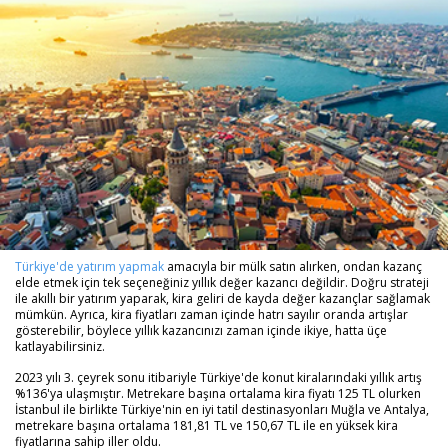
Türkiye'de yatırım yapmak
amacıyla bir mülk satın alırken, ondan kazanç
elde etmek için tek seçeneğiniz yıllık değer kazancı değildir. Doğru strateji
ile akıllı bir yatırım yaparak, kira geliri de kayda değer kazançlar sağlamak
mümkün. Ayrıca, kira fiyatları zaman içinde hatrı sayılır oranda artışlar
gösterebilir, böylece yıllık kazancınızı zaman içinde ikiye, hatta üçe
katlayabilirsiniz.
2023 yılı 3. çeyrek sonu itibariyle Türkiye'de konut kiralarındaki yıllık artış
%136'ya ulaşmıştır. Metrekare başına ortalama kira fiyatı 125 TL olurken
İstanbul ile birlikte Türkiye'nin en iyi tatil destinasyonları Muğla ve Antalya,
metrekare başına ortalama 181,81 TL ve 150,67 TL ile en yüksek kira
fiyatlarına sahip iller oldu.