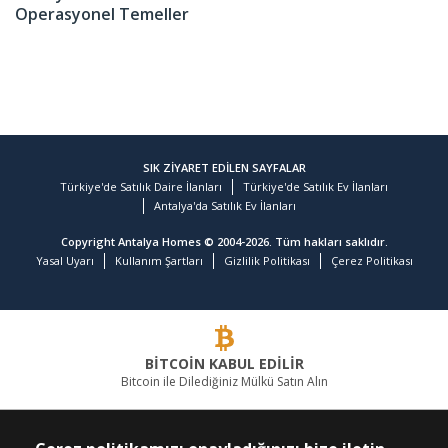
Operasyonel Temeller
SIK ZİYARET EDİLEN SAYFALAR
Türkiye'de Satılık Daire İlanları
Türkiye'de Satılık Ev İlanları
Antalya'da Satılık Ev İlanları
Copyright Antalya Homes © 2004-2026. Tüm hakları saklıdır.
Yasal Uyarı
Kullanım Şartları
Gizlilik Politikası
Çerez Politikası
BİTCOİN KABUL EDİLİR
Bitcoin ile Dilediğiniz Mülkü Satın Alın
GAYRİMENKULDE LİDER FİRMA