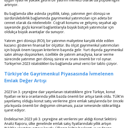
uygun fiyatlı ve yüksek getirili bir yatırım merkezi olarak da popülerliğini
artırıyor.
Bu bağlamda ülke aslında çeşitlilik, talep, yatırımın geri dönüşü ve
sürdürülebilirlik bağlamında gayrimenkul yatırımcıları için adeta bir
cennet olarak da nitelenebilir. Coğrafi konumu ve gelişmiş seyahat ağı
sayesinde güçlü küresel bağlantılarıyla büyük bütçeli yatırımcılar için
oldukça büyük avantajlar da sunuyor.
Yatırım geri dönüşü (ROI), bir yatırımın maliyetine karşılık elde edilen
kazancı gösteren finansal bir ölçüttür. Bu ölçüt gayrimenkul yatırımcıları
için büyük önem taşıyan kriterlerin başında gelir. Yurt dışında gayrimenkul
satın almayı düşünürken, özellikle de yatırım amaçlıysa, karar verme
sürecinde yatırımın geri dönüş süresi ve oranı önemli bir rol oynar.
Türkiye’nin 2023 istatistikleri bu bağlamda umut verici bir tablo çiziyor.
Türkiye'de Gayrimenkul Piyasasında İvmelenen
Emlak Değer Artışı
2023'ün 3. çeyreğine dair yayınlanan istatistiklere göre Türkiye, konut
fiyatları ve kira oranlarında yıllık bazda önemli bir artışa tanık oldu. TÜİK'in
yayınlamış olduğu konut satış verilerine göre emlak satışlarında bir önceki
yıla kıyasla önemli bir değişimin olmaması, pazar ivmesinde istikrarlılığa
işaret ediyor.
Endeksa'nın 2023 yılı 3. çeyreğine ait verilerini yer aldığı Konut Sektörü
Analiz Raporu, ülke genelinde emlak satış fiyatlarındaki yıllık artışın