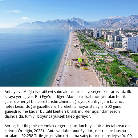
Antalya ve Muğla ise tatil evi satın almak için en iyi seçenekler arasında ilk
sıraya yerleşiyor. Biri Ege'de, diğeri Akdeniz'in kalbinde yer alan her iki
şehir de her yıl binlerce turistin akınına uğruyor. Canlı yaşam tarzından
nefes kesici doğal güzelliklere, hareketli ambiyanstan yılın 300 günü
güneşli iklime kadar bu tatil kentleri kiralık mülkler açısından sezon
dışında da, tüm yıl boyunca yüksek talep görüyor.
Ayrıca, her iki şehir de emlak değeri açısından büyük bir artış tablosu da
çiziyor. Örneğin, 2023’te Antalya'daki konut fiyatları, metrekare başına
ortalama 32.258 TL ile geçen yılın ortalama satış tutarını neredeyse %100