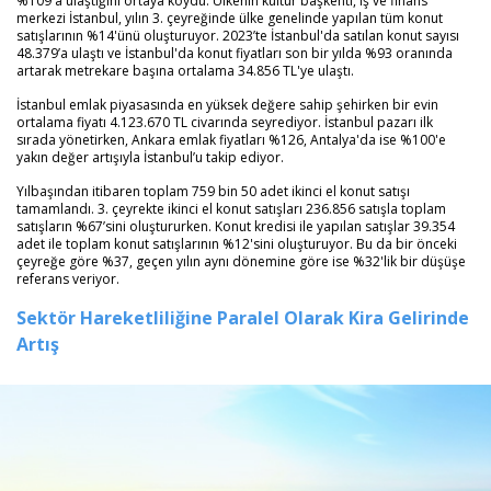
%109'a ulaştığını ortaya koydu. Ülkenin kültür başkenti, iş ve finans
merkezi İstanbul, yılın 3. çeyreğinde ülke genelinde yapılan tüm konut
satışlarının %14'ünü oluşturuyor. 2023’te İstanbul'da satılan konut sayısı
48.379’a ulaştı ve İstanbul'da konut fiyatları son bir yılda %93 oranında
artarak metrekare başına ortalama 34.856 TL'ye ulaştı.
İstanbul emlak piyasasında en yüksek değere sahip şehirken bir evin
ortalama fiyatı 4.123.670 TL civarında seyrediyor. İstanbul pazarı ilk
sırada yönetirken, Ankara emlak fiyatları %126, Antalya'da ise %100'e
yakın değer artışıyla İstanbul’u takip ediyor.
Yılbaşından itibaren toplam 759 bin 50 adet ikinci el konut satışı
tamamlandı. 3. çeyrekte ikinci el konut satışları 236.856 satışla toplam
satışların %67’sini oluştururken. Konut kredisi ile yapılan satışlar 39.354
adet ile toplam konut satışlarının %12'sini oluşturuyor. Bu da bir önceki
çeyreğe göre %37, geçen yılın aynı dönemine göre ise %32'lik bir düşüşe
referans veriyor.
Sektör Hareketliliğine Paralel Olarak Kira Gelirinde
Artış