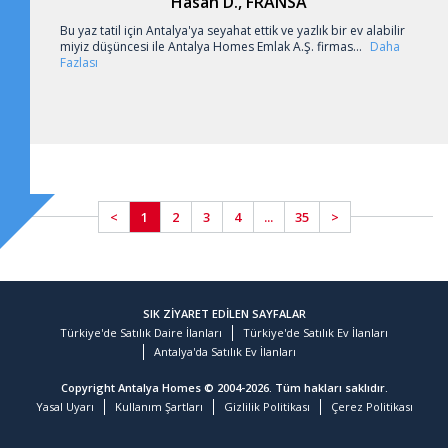
Hasan D., FRANSA
Bu yaz tatil için Antalya'ya seyahat ettik ve yazlık bir ev alabilir
miyiz düşüncesi ile Antalya Homes Emlak A.Ş. firmas...
Daha
Fazlası
<
1
2
3
4
...
35
>
SIK ZİYARET EDİLEN SAYFALAR
Türkiye'de Satılık Daire İlanları
Türkiye'de Satılık Ev İlanları
Antalya'da Satılık Ev İlanları
Copyright Antalya Homes © 2004-2026. Tüm hakları saklıdır.
Yasal Uyarı
Kullanım Şartları
Gizlilik Politikası
Çerez Politikası