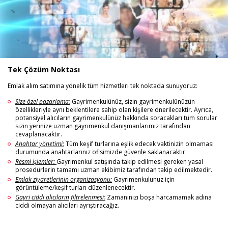
Tek Çözüm Noktası
Emlak alım satımına yönelik tüm hizmetleri tek noktada sunuyoruz:
Size özel pazarlama:
Gayrimenkulünüz, sizin gayrimenkulünüzün
özellikleriyle aynı beklentilere sahip olan kişilere önerilecektir. Ayrıca,
potansiyel alıcıların gayrimenkulünüz hakkında soracakları tüm sorular
sizin yerinize uzman gayrimenkul danışmanlarımız tarafından
cevaplanacaktır.
Anahtar yönetimi:
Tüm keşif turlarına eşlik edecek vaktinizin olmaması
durumunda anahtarlarınız ofisimizde güvenle saklanacaktır.
Resmi işlemler:
Gayrimenkul satışında takip edilmesi gereken yasal
prosedürlerin tamamı uzman ekibimiz tarafından takip edilmektedir.
Emlak ziyaretlerinin organizasyonu:
Gayrimenkulunuz için
görüntüleme/keşif turları düzenlenecektir.
Gayri ciddi alıcıların filtrelenmesi:
Zamanınızı boşa harcamamak adına
ciddi olmayan alıcıları ayrıştıracağız.