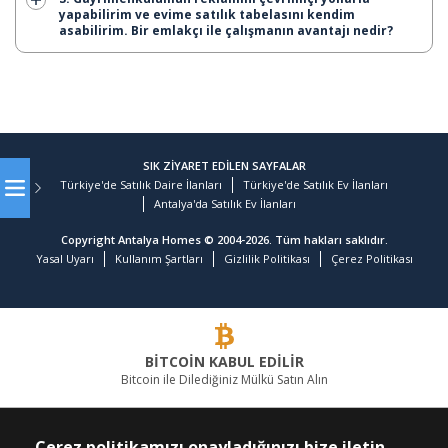
yapabilirim ve evime satılık tabelasını kendim
asabilirim. Bir emlakçı ile çalışmanın avantajı nedir?
SIK ZİYARET EDİLEN SAYFALAR
Türkiye'de Satılık Daire İlanları
Türkiye'de Satılık Ev İlanları
Antalya'da Satılık Ev İlanları
Copyright Antalya Homes © 2004-2026. Tüm hakları saklıdır.
Yasal Uyarı
Kullanım Şartları
Gizlilik Politikası
Çerez Politikası
BİTCOİN KABUL EDİLİR
Bitcoin ile Dilediğiniz Mülkü Satın Alın
GAYRİMENKULDE LİDER FİRMA
Çerez politikamızı onayladığınızı bize iletin.