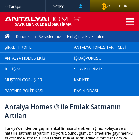
Türkçe
TRY
KABUL EDİLİR
GELİŞMİŞ
GAYRİMENKULDE LİDER FİRMA
ARAMA
Kurumsal
Servislerimiz
Emlağınızı Biz Satalım
ŞİRKET PROFİLİ
ANTALYA HOMES TARİHÇESİ
ANTALYA HOMES EKİBİ
İŞ BAŞVURUSU
İLETİŞİM
SERVİSLERİMİZ
MÜŞTERİ GÖRÜŞLERİ
KARİYER
PARTNER POLİTİKASI
BASIN ODASI
Antalya Homes ® ile Emlak Satmanın
Artıları
Türkiye’de lider bir gayrimenkul firması olarak emlağınızı kolayca ve sıfır
hata ile satmanıza yardım ediyoruz. Sunduğumuz hizmetlerle gayrimenkul
sektöründe uzmanız. Piyasadaki uzun yıllardır edindiğimiz deneyim ve