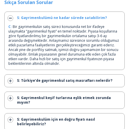
Sıkça Sorulan Sorular
S: Gayrimenkulümü ne kadar sürede satabilirim?
C:
Bir gayrimenkulün satış süreci konusunda net bir ifadeye
ulaşmakta “gayrimenkul fiyatı” en temel noktadır. Piyasa koşullarına
göre fiyatlandırılmış bir gayrimenkulün ortalama satışı 3-6 ay
arasında değişmektedir. Anlaşmamız süresince sorumlu olduğumuz
etkili pazarlama faaliyetlerini gerçekleştireceğimizi garanti ederiz.
Ancak yine de portföy satmak, işimizi doğru yapmamızın bir sonucu
olmayabilir. Emlak piyasasının genel durumuna etki eden çok fazla
etken vardır. Daha hızlı bir satış için gayrimenkul fiyatınızın piyasa
beklentilerinin altında olmalıdır.
S: Türkiye’de gayrimenkul satış masrafları nelerdir?
S: Gayrimenkul keşif turlarına eşlik etmek zorunda
mıyım?
S: Gayrimenkulüm için en doğru fiyatı nasıl
belirleyebiliriz?