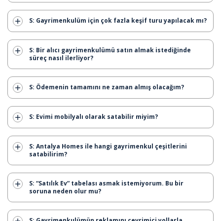
S: Gayrimenkulüm için çok fazla keşif turu yapılacak mı?
S: Bir alıcı gayrimenkulümü satın almak istediğinde
süreç nasıl ilerliyor?
S: Ödemenin tamamını ne zaman almış olacağım?
S: Evimi mobilyalı olarak satabilir miyim?
S: Antalya Homes ile hangi gayrimenkul çeşitlerini
satabilirim?
S: “Satılık Ev” tabelası asmak istemiyorum. Bu bir
soruna neden olur mu?
S: Gayrimenkulümün reklamını çevrimiçi yollarla