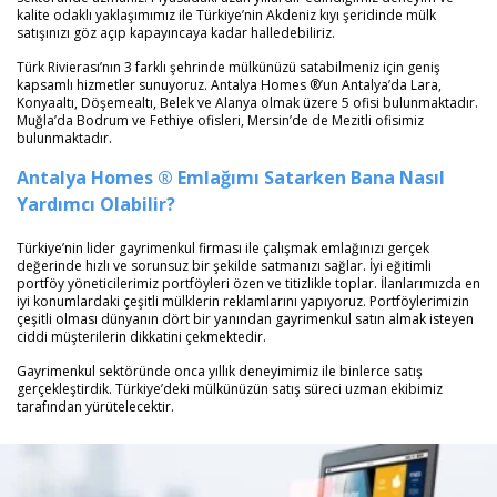
kalite odaklı yaklaşımımız ile Türkiye’nin Akdeniz kıyı şeridinde mülk
satışınızı göz açıp kapayıncaya kadar halledebiliriz.
Türk Rivierası’nın 3 farklı şehrinde mülkünüzü satabilmeniz için geniş
kapsamlı hizmetler sunuyoruz. Antalya Homes ®’un Antalya’da Lara,
Konyaaltı, Döşemealtı, Belek ve Alanya olmak üzere 5 ofisi bulunmaktadır.
Muğla’da Bodrum ve Fethiye ofisleri, Mersin’de de Mezitli ofisimiz
bulunmaktadır.
Antalya Homes ® Emlağımı Satarken Bana Nasıl
Yardımcı Olabilir?
Türkiye’nin lider gayrimenkul firması ile çalışmak emlağınızı gerçek
değerinde hızlı ve sorunsuz bir şekilde satmanızı sağlar. İyi eğitimli
portföy yöneticilerimiz portföyleri özen ve titizlikle toplar. İlanlarımızda en
iyi konumlardaki çeşitli mülklerin reklamlarını yapıyoruz. Portföylerimizin
çeşitli olması dünyanın dört bir yanından gayrimenkul satın almak isteyen
ciddi müşterilerin dikkatini çekmektedir.
Gayrimenkul sektöründe onca yıllık deneyimimiz ile binlerce satış
gerçekleştirdik. Türkiye’deki mülkünüzün satış süreci uzman ekibimiz
tarafından yürütelecektir.