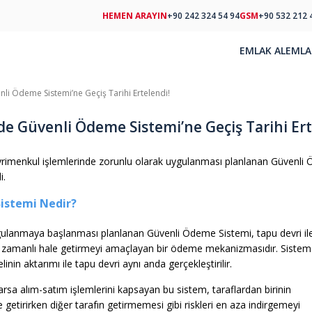
HEMEN ARAYIN
+90 242 324 54 94
GSM
+90 532 212 
EMLAK AL
EMLA
i Ödeme Sistemi’ne Geçiş Tarihi Ertelendi!
e Güvenli Ödeme Sistemi’ne Geçiş Tarihi Ert
yrimenkul işlemlerinde zorunlu olarak uygulanması planlanan Güvenli Ö
i.
istemi Nedir?
uygulanmaya başlanması planlanan Güvenli Ödeme Sistemi, tapu devri il
 zamanlı hale getirmeyi amaçlayan bir ödeme mekanizmasıdır. Siste
inin aktarımı ile tapu devri aynı anda gerçekleştirilir.
arsa alım-satım işlemlerini kapsayan bu sistem, taraflardan birinin
getirirken diğer tarafın getirmemesi gibi riskleri en aza indirgemeyi