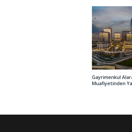
Türkiye Dijital Göçebe Vizesi Hakkında Her Şey
Gayrimenkul Alara
Muafiyetinden Ya