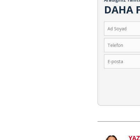
DAHA F
YA