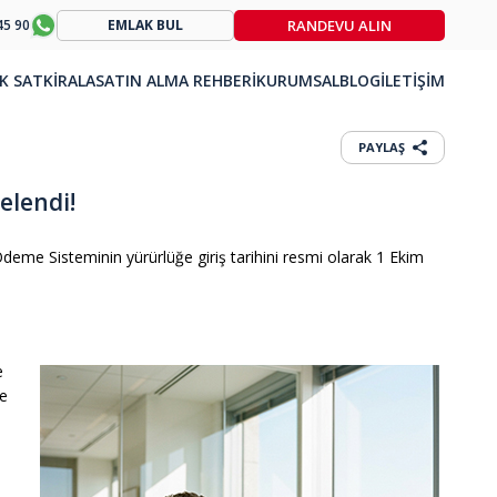
RANDEVU ALIN
45 90
EMLAK BUL
K SAT
KİRALA
SATIN ALMA REHBERİ
KURUMSAL
BLOG
İLETİŞİM
PAYLAŞ
elendi!
deme Sisteminin yürürlüğe giriş tarihini resmi olarak 1 Ekim
e
me