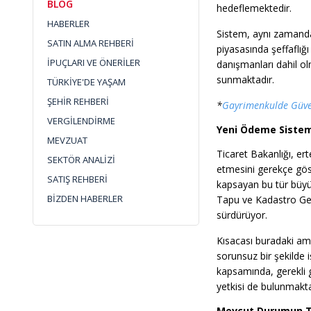
BLOG
hedeflemektedir.
HABERLER
Sistem, aynı zamanda,
SATIN ALMA REHBERİ
piyasasında şeffaflığı
İPUÇLARI VE ÖNERİLER
danışmanları dahil ol
sunmaktadır.
TÜRKİYE'DE YAŞAM
ŞEHİR REHBERİ
*
Gayrimenkulde Güve
VERGİLENDİRME
Yeni Ödeme Sistemi
MEVZUAT
Ticaret Bakanlığı, e
SEKTÖR ANALİZİ
etmesini gerekçe göst
SATIŞ REHBERİ
kapsayan bu tür büyük
BİZDEN HABERLER
Tapu ve Kadastro Gene
sürdürüyor.
Kısacası buradaki a
sorunsuz bir şekilde
kapsamında, gerekli 
yetkisi de bulunmakta
Mevcut Durumun Tü