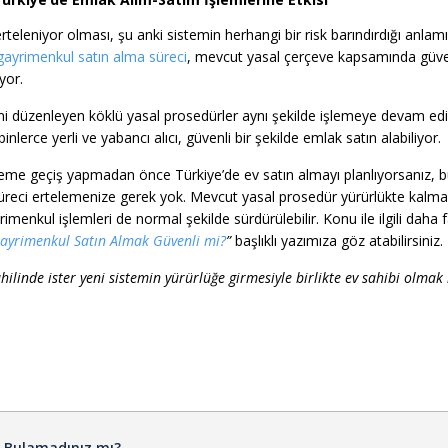
rteleniyor olması, şu anki sistemin herhangi bir risk barındırdığı anlam
gayrimenkul satın alma süreci
, mevcut yasal çerçeve kapsamında güve
yor.
ni düzenleyen köklü yasal prosedürler aynı şekilde işlemeye devam edi
inlerce yerli ve yabancı alıcı, güvenli bir şekilde emlak satın alabiliyor.
teme geçiş yapmadan önce Türkiye’de ev satın almayı planlıyorsanız, 
üreci ertelemenize gerek yok. Mevcut yasal prosedür yürürlükte kalm
rimenkul işlemleri de normal şekilde sürdürülebilir. Konu ile ilgili daha 
Gayrimenkul Satın Almak Güvenli mi?
”
başlıklı yazımıza göz atabilirsiniz.
hilinde ister yeni sistemin yürürlüğe girmesiyle birlikte ev sahibi olma
ı Bulamadınız mı?