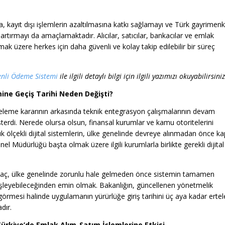
 kayıt dışı işlemlerin azaltılmasına katkı sağlamayı ve Türk gayrimenk
 artırmayı da amaçlamaktadır. Alıcılar, satıcılar, bankacılar ve emlak
mak üzere herkes için daha güvenli ve kolay takip edilebilir bir süreç
nli Ödeme Sistemi
ile ilgili detaylı bilgi için ilgili yazımızı okuyabilirsiniz
ne Geçiş Tarihi Neden Değişti?
rteleme kararının arkasında teknik entegrasyon çalışmalarının devam
erdi. Nerede olursa olsun, finansal kurumlar ve kamu otoritelerini
 ölçekli dijital sistemlerin, ülke genelinde devreye alınmadan önce ka
l Müdürlüğü başta olmak üzere ilgili kurumlarla birlikte gerekli dijital
maç, ülke genelinde zorunlu hale gelmeden önce sistemin tamamen
 işleyebileceğinden emin olmak. Bakanlığın, güncellenen yönetmelik
görmesi halinde uygulamanın yürürlüğe giriş tarihini üç aya kadar ert
dır.
rkiye’de Emlak Alım-Satım İşlemlerine Etkisi