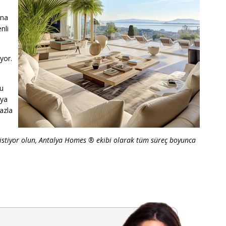
ına
nli
yor.
bu
aya
fazla
k istiyor olun, Antalya Homes ® ekibi olarak tüm süreç boyunca