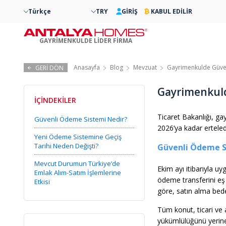
Türkçe
TRY
GİRİŞ
KABUL EDİLİR
GAYRİMENKULDE LİDER FİRMA
Anasayfa
Blog
Mevzuat
Gayrimenkulde Güvenl
GERİ DÖN
Gayrimenkuld
İÇİNDEKİLER
Ticaret Bakanlığı, ga
Güvenli Ödeme Sistemi Nedir?
2026’ya kadar erteled
Yeni Ödeme Sistemine Geçiş
Tarihi Neden Değişti?
Güvenli Ödeme S
Mevcut Durumun Türkiye’de
Ekim ayı itibarıyla 
Emlak Alım-Satım İşlemlerine
ödeme transferini eş
Etkisi
göre, satın alma bedel
Tüm konut, ticari ve 
yükümlülüğünü yerine 