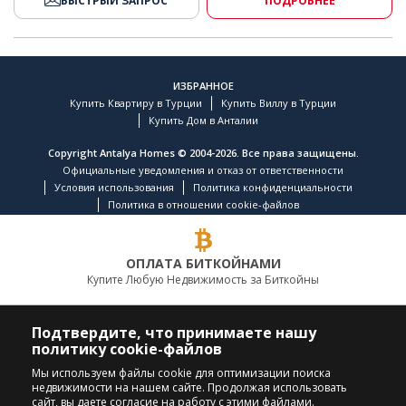
БЫСТРЫЙ ЗАПРОС
ПОДРОБНЕЕ
ИЗБРАННОЕ
Купить Квартиру в Турции
Купить Виллу в Турции
Купить Дом в Анталии
Copyright Antalya Homes © 2004-2026. Все права защищены.
Официальные уведомления и отказ от ответственности
Условия использования
Политика конфиденциальности
Политика в отношении cookie-файлов
ОПЛАТА БИТКОЙНАМИ
Купите Любую Недвижимость за Биткойны
ВЕДУЩАЯ КОМПАНИЯ ПО НЕДВИЖИМОСТИ
Подтвердите, что принимаете нашу
политику cookie-файлов
ПОЗВОНИТЕ НАМ
ПОДПИСЫВАЙТЕСЬ
Мы используем файлы cookie для оптимизации поиска
недвижимости на нашем сайте. Продолжая использовать
+90 242 324 54 94
сайт, вы даете согласие на работу с этими файлами.