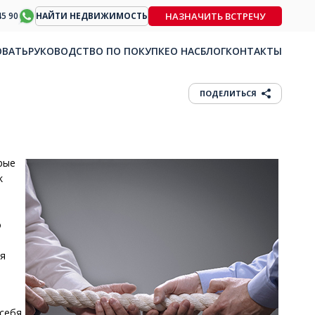
НАЗНАЧИТЬ ВСТРЕЧУ
45 90
НАЙТИ НЕДВИЖИМОСТЬ
ОВАТЬ
РУКОВОДСТВО ПО ПОКУПКЕ
О НАС
БЛОГ
КОНТАКТЫ
ПОДЕЛИТЬСЯ
рые
k
о
ся
 себя