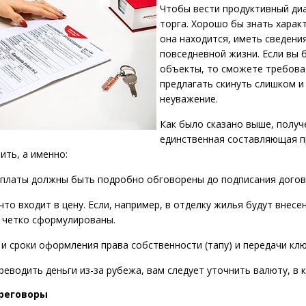
Чтобы вести продуктивный диа
торга. Хорошо бы знать харак
она находится, иметь сведени
повседневной жизни. Если вы 
объекты, то сможете требоват
предлагать скинуть слишком и
неуважение.
Как было сказано выше, получ
единственная составляющая пр
ить, а именно:
 оплаты должны быть подробно обговорены до подписания догов
 что входит в цену. Если, например, в отделку жилья будут вне
 четко сформулированы.
 и сроки оформления права собственности (тапу) и передачи клю
ереводить деньги из-за рубежа, вам следует уточнить валюту, в
реговоры