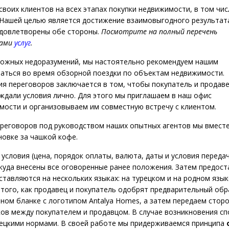
воих клиентов на всех этапах покупки недвижимости, в том чис
. Нашей целью является достижение взаимовыгодного результат
довлетворены обе стороны.
Посмотрите на полный перечень
нами
услуг
.
ожных недоразумений, мы настоятельно рекомендуем нашим
ваться во время обзорной поездки по объектам недвижимости.
ия переговоров заключается в том, чтобы покупатель и продав
ждали условия лично. Для этого мы приглашаем в наш офис
мости и организовываем им совместную встречу с клиентом.
ереговоров под руководством наших опытных агентов мы вместе
овке за чашкой кофе.
е условия (цена, порядок оплаты, валюта, даты и условия перед
 куда внесены все оговоренные ранее положения. Затем предост
тавляются на нескольких языках: на турецком и на родном язык
 того, как продавец и покупатель одобрят предварительный об
ом бланке с логотипом Antalya Homes, а затем передаем сторо
ов между покупателем и продавцом. В случае возникновения сп
рецкими нормами. В своей работе мы придерживаемся принципа