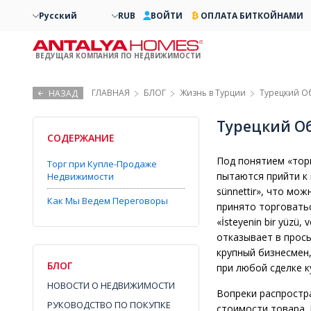
Русский
RUB
ВОЙТИ
ОПЛАТА БИТКОЙНАМИ
ВЕДУЩАЯ КОМПАНИЯ ПО НЕДВИЖИМОСТИ
ГЛАВНАЯ
БЛОГ
Жизнь в Турции
Турецкий О
НАЗАД
Турецкий Об
СОДЕРЖАНИЕ
Под понятием «тор
Торг при Купле-Продаже
пытаются прийти к 
Недвижимости
sünnettir», что мо
Как Мы Ведем Переговоры
принято торговатьс
«İsteyenin bir yüzü,
отказывает в прось
крупный бизнесмен
БЛОГ
при любой сделке к
НОВОСТИ О НЕДВИЖИМОСТИ
Вопреки распростр
РУКОВОДСТВО ПО ПОКУПКЕ
стоимости товара.