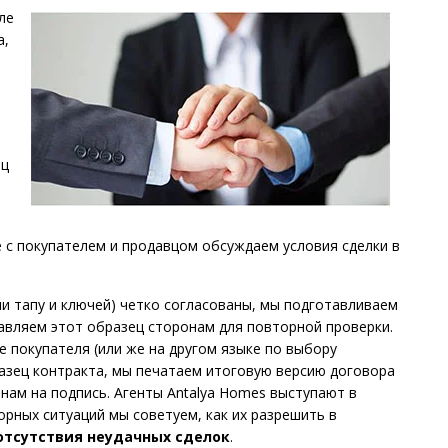
ле
а,
ец
 с покупателем и продавцом обсуждаем условия сделки в
ачи тапу и ключей) четко согласованы, мы подготавливаем
авляем этот образец сторонам для повторной проверки.
е покупателя (или же на другом языке по выбору
разец контракта, мы печатаем итоговую версию договора
нам на подпись. Агенты Antalya Homes выступают в
орных ситуаций мы советуем, как их разрешить в
отсутствия неудачных сделок
.