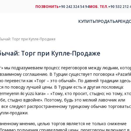
ПОЗВОНИТЬ
+90 242 324 54 94
МОБ. ТЕЛ.
+90 532 212 
КУПИТЬ
ПРОДАТЬ
АРЕНД
бычай: Торг при Купле-Продаже
ычай: Торг при Купле-Продаже
г» мы подразумеваем процесс переговоров между людьми, кото
взаимному соглашению. В Турции существует поговорка «Pazarlı
жно перевести как «Торг – это обычай». По давней традиции здесь
я по поводу лучшей цены. В Турции есть и другая пословица:
 vermeyenin iki yüzü kara» – «Тому, кто просит, стыдно; но тому, кт
бе, стыдно вдвойне». Поэтому, будь это мелкий лавочник или
, все следуют распространенному турецкому обычаю торговать
упли-продажи.
аненному мнению, целью торгов является не только снижение
 Помимо получения справедливой цены, переговоры включают в