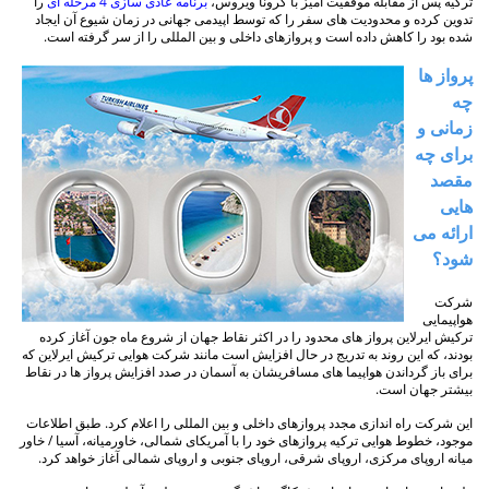
ترکیه پس از مقابله موفقیت آمیز با کرونا ویروس،
برنامه عادی سازی 4 مرحله ای
را
تدوین کرده و محدودیت های سفر را که توسط اپیدمی جهانی در زمان شیوع آن ایجاد
شده بود را کاهش داده است و پروازهای داخلی و بین المللی را از سر گرفته است.
پرواز ها
چه
زمانی و
برای چه
مقصد
هایی
ارائه می
شود؟
شرکت
هواپیمایی
ترکیش ایرلاین پرواز های محدود را در اکثر نقاط جهان از شروع ماه جون آغاز کرده
بودند، که این روند به تدریج در حال افزایش است مانند شرکت هوایی ترکیش ایرلاین که
برای باز گرداندن هواپیما های مسافریشان به آسمان در صدد افزایش پرواز ها در نقاط
بیشتر جهان است.
این شرکت راه اندازی مجدد پروازهای داخلی و بین المللی را اعلام کرد. طبق اطلاعات
موجود، خطوط هوایی ترکیه پروازهای خود را با آمریکای شمالی، خاورمیانه، آسیا / خاور
میانه اروپای مرکزی، اروپای شرقی، اروپای جنوبی و اروپای شمالی آغاز خواهد کرد.