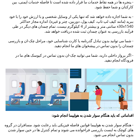
- پنجره ها در همه نقاط خدمات ما قرار داده شده است تا فاصله خدمات ایمنی، بین
کارکنان و شما حفظ شود.
- به شما اجازه داده خواهد شد که تنها یکی از وسایل شخصی و با ارزش خود را با خود
ببرید (مانند کیف لپ تاپ، کیف پول، دوربین، چتر و غیره). اندازه مجاز حداکثر
x30x1540 سانتی متر و بیشتر از 4 کیلوگرم نیست. تمام چمدان های دیگر در طی
فرآیند بازرسی به عنوان چمدان ثبت شده دریافت خواهد شد.
- شما می توانید بدون تبادل گذرنامه یا کارت شناسایی خود، مراحل چک-ان و بازرسی
چمندان را بدون تماس در پیشخوان های ما انجام دهید.
- اگر پرواز داخلی دارید، شما می توانید چک-ان بدون تماس در کیوسک های ما در
فرودگاه انجام دهید.
اقداماتی که باید هنگام سوار شدن به هواپیما انجام شود:
- هنگام سوار شدن به هواپیما قوانین فاصله فیزیکی باید رعایت شود. مسافران در گروه
های کوچک به ایست بازرسی فراخوانده می شوند و تمام کنترل ها در حین سوار شدن
بدون تماس انجام می شود.