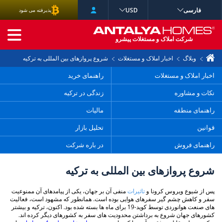
فارسی
USD
پذیرفته می شود
جستجوی پیشرفته
شرکت املاک و مستغلات پیشرو
وبلاگ
اخبار املاک و مستغلات
شروع پروازهای بین المللی به ترکیه
اخبار املاک و مستغلات
راهنمای خرید
نکات و مشاوره
زندگی در ترکیه
راهنمای منطقه
مالیات
قوانین
تحلیل بازار
راهنمای فروش
در باره شرکت
شروع پروازهای بین المللی به ترکیه
پس از شیوع ویروس کرونا و
تاثیرات
منفی آن بر جهان، یکی از پیامدهای آن ممنوعیت
سفر و کاهش چشم گیر سفرهای هوایی بوده است. همانطور که مشهود است، فعالیت
های صنعت هوانوردی توسط کوید-19 برای ماه ها بسته شده بود. اکنون، ترکیه و بیشتر
کشورهای جهان شروع به برداشتن محدودیت های سفر به کشورهای دیگر کرده اند.