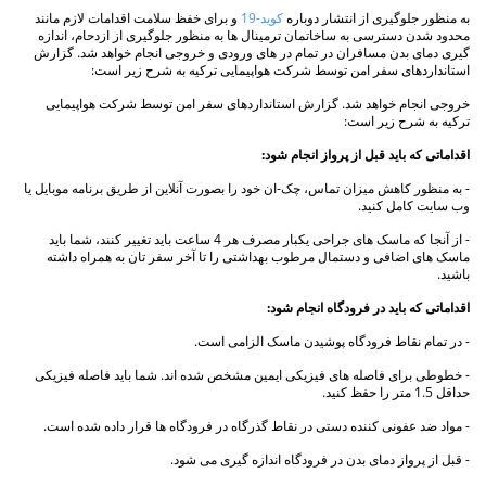
به منظور جلوگیری از انتشار دوباره
کوید-19
و برای خفظ سلامت اقدامات لازم مانند
محدود شدن دسترسی به ساخاتمان ترمینال ها به منظور جلوگیری از ازدحام، اندازه
گیری دمای بدن مسافران در تمام در های ورودی و خروجی انجام خواهد شد. گزارش
استانداردهای سفر امن توسط شرکت هواپیمایی ترکیه به شرح زیر است:
خروجی انجام خواهد شد. گزارش استانداردهای سفر امن توسط شرکت هواپیمایی
ترکیه به شرح زیر است:
اقداماتی که باید قبل از پرواز انجام شود:
- به منظور کاهش میزان تماس، چک-ان خود را بصورت آنلاین از طریق برنامه موبایل یا
وب سایت کامل کنید.
- از آنجا که ماسک های جراحی یکبار مصرف هر 4 ساعت باید تغییر کنند، شما باید
ماسک های اضافی و دستمال مرطوب بهداشتی را تا آخر سفر تان به همراه داشته
باشید.
اقداماتی که باید در فرودگاه انجام شود:
- در تمام نقاط فرودگاه پوشیدن ماسک الزامی است.
- خطوطی برای فاصله های فیزیکی ایمین مشخص شده اند. شما باید فاصله فیزیکی
حداقل 1.5 متر را حفظ کنید.
- مواد ضد عفونی کننده دستی در نقاط گذرگاه در فرودگاه ها قرار داده شده است.
- قبل از پرواز دمای بدن در فرودگاه اندازه گیری می شود.