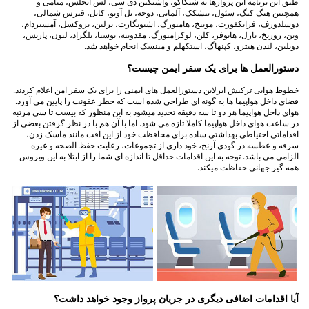
طبق این برنامه این پروازها به شیکاگو، واشنگتن دی سی، لس آنجلس، میامی و
همچنین هنگ کنگ، سئول، بیشکک، آلماتی، دوحه، تل آویو، کابل، قبرس شمالی،
دوسلدورف، فرانکفورت، مونیخ، هامبورگ، اشتوتگارت، برلین، بروکسل، آمستردام،
وین، زوریخ، بازل، هانوفر، کلن، لوکزامبورگ، مقدونیه، بوسنا، بلگراد، لیون، پاریس،
دوبلین، لندن هیترو، کپنهاگ، استکهلم و مینسک انجام خواهد شد.
دستورالعمل ها برای یک سفر ایمن چیست؟
خطوط هوایی ترکیش ایرلاین دستورالعمل های ایمنی را برای یک سفر امن اعلام کردند.
فضای داخل هواپیما ها به گونه ای طراحی شده است که خطر عفونت را پایین می آورد.
هوای داخل هواپیما هر دو تا سه دقیقه تجدید میشود به این منظور که بیست تا سی مرتبه
در ساعت هوای داخل هواپیما کاملا تازه می شود. اما با آن هم با در نظر گرفتن بعضی از
اقداماتی احتیاطی بهداشتی ساده برای محافظت خود از این آفت مانند ماسک زدن،
سرفه و عطسه در گودی آرنج، خود داری از تجموعات، رعایت حفظ الصحه و غیره
الزامی می باشد. توجه به این اقدامات حداقل تا اندازه ای شما را از ابتلا به این ویروس
همه گیر جهانی حفاظت میکند.
آیا اقدامات اضافی دیگری در جریان پرواز وجود خواهد داشت؟