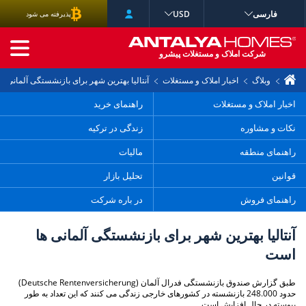
فارسی
USD
پذیرفته می شود
جستجوی پیشرفته
شرکت املاک و مستغلات پیشرو
وبلاگ
اخبار املاک و مستغلات
آنتالیا بهترین شهر برای بازنشستگی آلمانی ه
اخبار املاک و مستغلات
راهنمای خرید
نکات و مشاوره
زندگی در ترکیه
راهنمای منطقه
مالیات
قوانین
تحلیل بازار
راهنمای فروش
در باره شرکت
آنتالیا بهترین شهر برای بازنشستگی آلمانی ها
است
طبق گزارش صندوق بازنشستگی فدرال آلمان (Deutsche Rentenversicherung)
حدود 248.000 بازنشسته در کشورهای خارجی زندگی می کنند که این تعداد به طور
پیوسته در حال افزایش است.