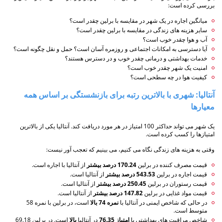
بررسی کرده است:
میانگین اجاره در یک شهر در مقایسه با برلین چقدر است؟
سایر هزینه های زندگی در مقایسه با برلین چقدر است؟
آب و هوا چقدر خوب است؟
آیا دسترسی به امکانات اجتماعی و روزمره آسان است؟ حمل و نقل چگونه است؟
خدمات بهداشتی و درمانی چقدر خوب و در دسترس هستند؟
امنیت یک شهر چقدر خوب است؟
کیفیت هوا در چه سطحی است؟
آنتالیا: شهری با بالاترین رتبه برای بازنشستگی بر اساس همه
معیارها
یک شهر می تواند حداکثر 100 امتیاز در هر مورد دریافت کند. آنتالیا یکی از بالاترین
امتیازها را کسب کرده است.
وقتی به هزینه های زندگی نگاه می کنیم، می بینیم که تعجب آور نیست:
قیمت مصرف کننده در برلین
170.24 درصد بیشتر
از آنتالیا با اجاره است.
قیمت اجاره در برلین
543.53 درصد بیشتر
از آنتالیا است.
قیمت رستوران در برلین
250.45 درصد بیشتر
از آنتالیا است.
قیمت مواد غذایی در برلین
147.82 درصد بیشتر
از آنتالیا است.
در حالی که شاخص ایمنی در آنتالیا با
نمره 74 بالا
است، در برلین با نمره 58
متوسط است.
شاخص مراقبت های بهداشتی با
امتیاز 76.35
در آنتالیا
بالا
است. در برلین 69.18