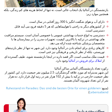
بازنشستگی در آنتالیا یک انتخاب عالی است، نه تنها از لحاظ هزینه های کم زندگی، بلکه
همچنین موارد زیر:
دارای آب و هوای شگفت انگیز با 300 روز آفتابی در سال است.
از کشورهای دیگر به راحتی با هواپیماهایی که هر 5 دقیقه فرود می آیند قابل
دسترسی است.
دسترسی به انواع خدمات بهداشتی عمومی یا خصوصی آسان است. سیستم مراقبت
های بهداشتی در ترکیه با بالاترین کیفیت، تجهیزات مدرن را در بیمارستان ها با
متخصصان پزشکی شناخته شده ارائه می دهد.
کارهای زیادی برای انجام دادن در آنتالیا وجود دارد. این شهر نه تنها از نظر بازدیدهای
توریستی، بلکه از نظر تاریخی و فرهنگی نیز غنی است.
قیمت ملک مناسب است. اگر قصد دارید در اینجا بازنشسته شوید، طیف گسترده ای
از
املاک برای فروش در آنتالیا
وجود دارد.
رکورد تعداد بازنشستگان آلمانی ساکن آنتالیا
این شهر مدیترانه ای مورد علاقه گردشگران، 2.5 میلیون نفر جمعیت دارد. این کشور از
نظر جمعیت خارجی در ترکیه با بیش از 102 هزار نفر در رتبه اول قرار دارد. ده هزار
نفر از این تعداد شهروند آلمان هستند.
(منبع:
Ruhestand im Paradies: Das sind die besten Orte für einen goldenen
)
Lebensabend
سوالات بیشتری دارید؟