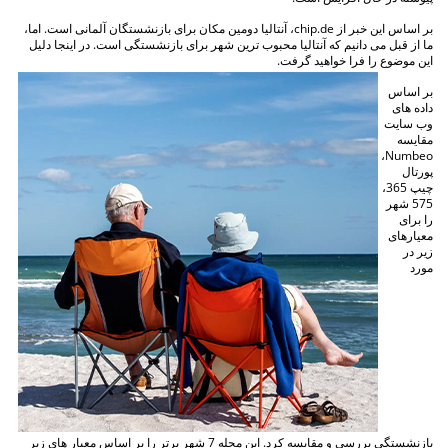
بر اساس این خبر از chip.de، آنتالیا دومین مکان برای بازنشستگان آلمانی است. اما،
ما از قبل می دانیم که آنتالیا محبوب ترین شهر برای بازنشستگی است. در اینجا دلیل
این موضوع را فرا خواهید گرفت.
بر اساس
داده های
وب سایت
مقایسه
Numbeo،
پورتال
چیپ 365،
575 شهر
را برای
معیارهای
زیر در
مورد
بازنشستگی بررسی و مقایسه کرد. این مجله 7 شهر برتر را بر اساس معیار های زیر