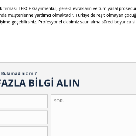
ak firması TEKCE Gayrimenkul, gerekli evrakların ve tüm yasal prosedü
a müşterilerine yardımcı olmaktadır. Türkiye'de reşit olmayan çocuğunu
etişime geçebilirsiniz. Profesyonel ekibimiz satın alma süreci boyunca s
ı Bulamadınız mı?
AZLA BİLGİ ALIN