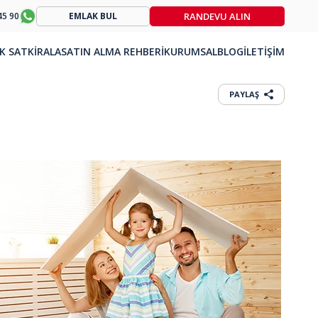
RANDEVU ALIN
45 90
EMLAK BUL
K SAT
KİRALA
SATIN ALMA REHBERİ
KURUMSAL
BLOG
İLETİŞİM
PAYLAŞ