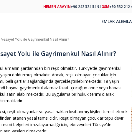
HEMEN ARAYIN
+90 242 324 54 94
GSM
+90 532 212 
EMLAK AL
EMLA
 Vesayet Yolu ile Gayrimenkul Nasıl Alınır?
sayet Yolu ile Gayrimenkul Nasıl Alınır?
l almanın şartlarından biri reşit olmaktır. Türkiye’de gayrimenkul
 yaşını doldurmuş olmalıdır. Ancak, reşit olmayan çocuklar için
ı, belli şartlar sağlandığında gerçekleştirilebilmektedir. 18 yaşın
kendi başına gayrimenkul alamaz fakat, çocuğun anne veya babası
ul satın alabilmektedir. Bu uygulama bir hukuk terimi olarak
ırılmaktadır.
asi
, reşit olmayanlar ve yasal hakları kısıtlanmış kişileri temsil etmek
ndan atanan yasal temsilcidir. Reşit olmayan çocuklar tapu devir
bi resmi belgeleri imzalayamadığı için, ebeveynleri Türkiye’de
ların vasileri olmaktadır.