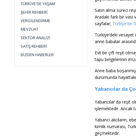
TÜRKİYE'DE YAŞAM
Satın alma süreci reş
ŞEHİR REHBERİ
Aradaki fark bir vasi 
VERGİLENDİRME
sayfalar;
Türkiye’de 
MEVZUAT
Türkiye’deki vesayet 
SEKTÖR ANALİZİ
anne babalar arasında
SATIŞ REHBERİ
Evli bir çift reşit ol
BİZDEN HABERLER
tapu belgelerinin im
Anne baba boşanmış is
durumunda hayattaki 
Yabancılar da Çoc
Yabancılar da reşit o
işlemektedir. Ancak t
Yabancı alıcıların, eb
kimlik numarası, Türk
geçmektedir.