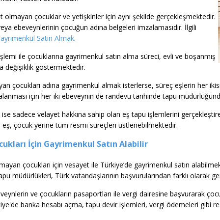
it olmayan çocuklar ve yetişkinler için aynı şekilde gerçekleşmektedir.
veya ebeveynlerinin çocuğun adına belgeleri imzalamasıdır. İlgili
Gayrimenkul Satın Almak
.
işlemi ile çocuklarına gayrimenkul satın alma süreci, evli ve boşanmış
 değişiklik göstermektedir.
mayan çocukları adına gayrimenkul almak isterlerse, süreç eşlerin her ikis
zalanması için her iki ebeveynin de randevu tarihinde tapu müdürlüğün
e sadece velayet hakkına sahip olan eş tapu işlemlerini gerçekleştire
eş, çocuk yerine tüm resmi süreçleri üstlenebilmektedir.
ukları İçin Gayrimenkul Satın Alabilir
lmayan çocukları için vesayet ile Türkiye’de gayrimenkul satın alabilmekt
apu müdürlükleri, Türk vatandaşlarının başvurularından farklı olarak ger
eveynlerin ve çocukların pasaportları ile vergi dairesine başvurarak çoc
iye'de banka hesabı açma, tapu devir işlemleri, vergi ödemeleri gibi r