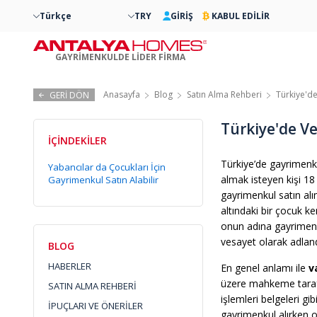
Türkçe
TRY
GİRİŞ
KABUL EDİLİR
GAYRİMENKULDE LİDER FİRMA
Anasayfa
Blog
Satın Alma Rehberi
Türkiye'de
GERİ DÖN
Türkiye'de Ve
İÇİNDEKİLER
Türkiye’de gayrimenku
Yabancılar da Çocukları İçin
almak isteyen kişi 18
Gayrimenkul Satın Alabilir
gayrimenkul satın alım
altındaki bir çocuk 
onun adına gayrimenk
vesayet olarak adland
BLOG
HABERLER
En genel anlamı ile
v
üzere mahkeme tarafı
SATIN ALMA REHBERİ
işlemleri belgeleri gi
İPUÇLARI VE ÖNERİLER
gayrimenkul alırken on