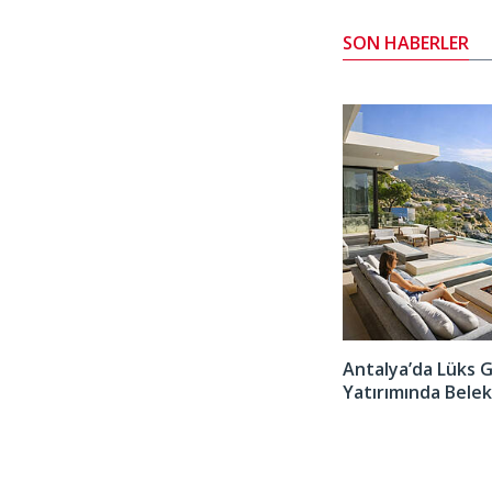
SON HABERLER
atırım Rehberi
Yeşil Bir Gelecek İçin Sürdürülebilir Binaların Önemi
Antalya’da Lüks 
Yatırımında Belek