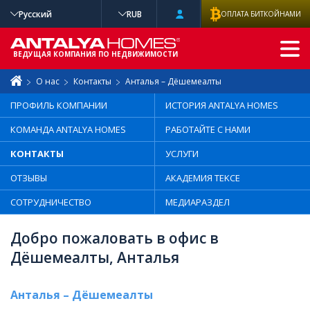
Русский
RUB
ОПЛАТА БИТКОЙНАМИ
РАСШИРЕННЫ
Й ПОИСК
ВЕДУЩАЯ КОМПАНИЯ ПО НЕДВИЖИМОСТИ
О нас
Контакты
Анталья – Дёшемеалты
ПРОФИЛЬ КОМПАНИИ
ИСТОРИЯ ANTALYA HOMES
КОМАНДА ANTALYA HOMES
РАБОТАЙТЕ С НАМИ
КОНТАКТЫ
УСЛУГИ
ОТЗЫВЫ
АКАДЕМИЯ TEKCE
СОТРУДНИЧЕСТВО
МЕДИАРАЗДЕЛ
Добро пожаловать в офис в
Дёшемеалты, Анталья
Анталья – Дёшемеалты