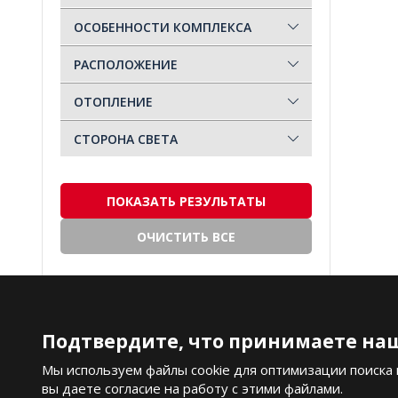
Новостройка
(2)
ОСОБЕННОСТИ КОМПЛЕКСА
Первая линия у моря
(0)
РАСПОЛОЖЕНИЕ
Подходит для гражданства
(0)
ОТОПЛЕНИЕ
Рассрочка
(2)
СТОРОНА СВЕТА
Со скидкой
(0)
Современный
(2)
ПОКАЗАТЬ РЕЗУЛЬТАТЫ
Элитный
(0)
ОЧИСТИТЬ ВСЕ
Подтвердите, что принимаете наш
ИЗБРАННОЕ
Купить Квартиру в Турции
Купить Виллу в Турции
Мы используем файлы cookie для оптимизации поиска
вы даете согласие на работу с этими файлами.