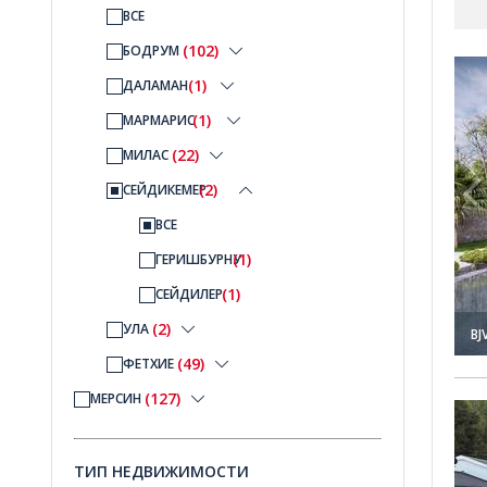
ВСЕ
(102)
БОДРУМ
садом и сауной в Сейдикемер Мугла 1
Отдельно стоящий дом с просторным садом и сауной 
(1)
ДАЛАМАН
(1)
МАРМАРИС
(22)
МИЛАС
(2)
СЕЙДИКЕМЕР
ВСЕ
(1)
ГЕРИШБУРНУ
(1)
СЕЙДИЛЕР
(2)
УЛА
BJ
(49)
ФЕТХИЕ
(127)
МЕРСИН
сейном в Мугла Сейдикемер 1
Отдельные Дома с 3 Спальнями и Бассейном в Мугла 
ТИП НЕДВИЖИМОСТИ