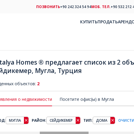
ПОЗВОНИТЬ
+90 242 324 54 94
МОБ. ТЕЛ.
+90 532 212 
КУПИТЬ
ПРОДАТЬ
АРЕНД
talya Homes ® предлагает список из 2 об
йдикемер, Мугла, Турция
денных объектов:
2
явления о недвижимости
Посетите офис(ы) в Мугла
ОД:
МУГЛА
РАЙОН:
СЕЙДИКЕМЕР
ТИП:
ДОМА
ОЧИСТИ