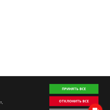
ПРИНЯТЬ ВСЕ
alya Homes © 2004-2026. Все права защищены.
 и отказ от ответственности
Условия использования
ОТКЛОНИТЬ ВСЕ
т,
циальности
Политика в отношении cookie-файлов