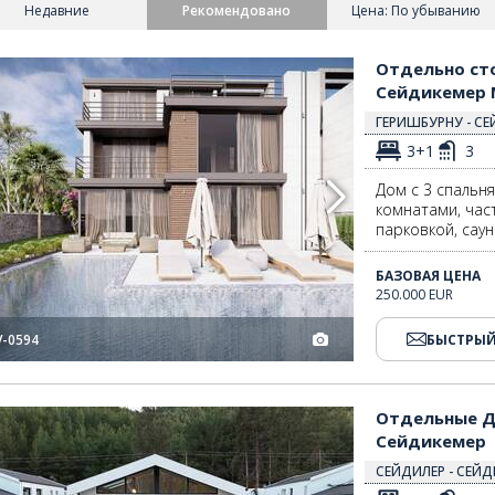
Недавние
Рекомендовано
Цена: По убыванию
в Сейдикемер Мугла 2
Отдельно стоящий дом с просторным садом и сауной в Сейдикемер М
Отдельно ст
Сейдикемер 
ГЕРИШБУРНУ - СЕ
3+1
3
Дом с 3 спальн
комнатами, час
парковкой, саун
БАЗОВАЯ ЦЕНА
250.000 EUR
V-0594
БЫСТРЫЙ
Сейдикемер 2
Отдельные Дома с 3 Спальнями и Бассейном в Мугла Сейдикемер 3
Отдельные До
Сейдикемер
СЕЙДИЛЕР - СЕЙД