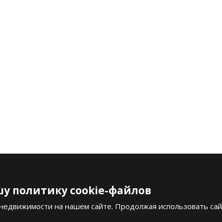
у политику cookie-файлов
Copyright Ant
Официальные уведомления
Купить Дом в Анталии
 недвижимости на нашем сайте. Продолжая использовать сай
Политика конфиден