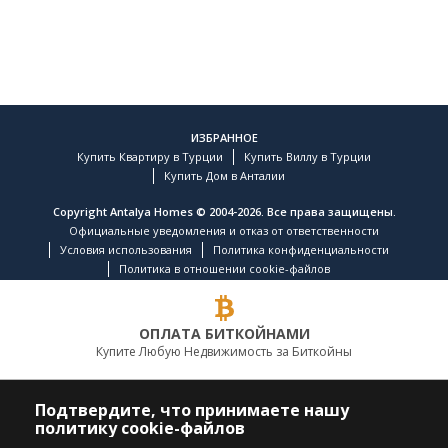
ИЗБРАННОЕ
Купить Квартиру в Турции
Купить Виллу в Турции
Купить Дом в Анталии
Copyright Antalya Homes © 2004-2026. Все права защищены.
Официальные уведомления и отказ от ответственности
Условия использования
Политика конфиденциальности
Политика в отношении cookie-файлов
ОПЛАТА БИТКОЙНАМИ
Купите Любую Недвижимость за Биткойны
ВЕДУЩАЯ КОМПАНИЯ ПО НЕДВИЖИМОСТИ
Подтвердите, что принимаете нашу
политику cookie-файлов
ПОЗВОНИТЕ НАМ
ПОДПИСЫВАЙТЕСЬ