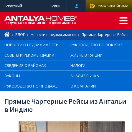
Русский
RUB
ОПЛАТА БИТКОЙНАМИ
РАСШИРЕННЫ
Й ПОИСК
ВЕДУЩАЯ КОМПАНИЯ ПО НЕДВИЖИМОСТИ
БЛОГ
Новости о недвижимости
Прямые Чартерные Рейсы и
НОВОСТИ О НЕДВИЖИМОСТИ
РУКОВОДСТВО ПО ПОКУПКЕ
СОВЕТЫ И РЕКОМЕНДАЦИИ
ЖИЗНЬ В ТУРЦИИ
СВЕДЕНИЯ О РАЙОНАХ
НАЛОГИ
ЗАКОНЫ
АНАЛИЗ РЫНКА
РУКОВОДСТВО ПО ПРОДАЖЕ
О КОМПАНИИ
Прямые Чартерные Рейсы из Антальи
в Индию