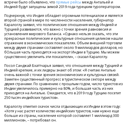
встречи было объявлено, что
прямые рейсы
между Антальей и
Индией будут запущены зимой 2019 года турецким туроператором.
Подчеркнув, что Индия обладает огромным потенциалом и является
второй страной в мире по численности населения, губернатор
Каралоглу заявил, что политические отношения между Индией и
Турцией развиваются, что важно с точки зрения равновесия и
установления мирового баланса. «Однако нельзя сказать, что эти
прекрасные политические и культурные отношения целиком нашли
отражение в экономических показателях. Объем внешней торговли
между двумя странами составляет около 9 миллиардов долларов, но
бОльшая часть приходится на экспорт Индии в Турцию. Мы можем
существенно увеличить эти показатели», – сказал Каралоглу.
Посол Санджай Бхаттчарья заявил, что отношения между Турцией и
Индией крепкие, и их лидеры знают об этом: «Я считаю Анталью
очень важной с точки зрения экономических и культурных связей.
Заметен существенный прогресс в туристическом секторе между
двумя странами. По сравнению с прошлым годом, число туристов из
Индии увеличилось примерно на 80%, и большая часть из них
приходится на Анталью. Ожидается, что в 2019 году Турцию посетит
250 тысяч индийских туристов».
Каралоглу отметил скачок числа отдыхающих из Индии в этом году:
«Хотя у нас растет количество индийских туристов, нам нужно еще
больше из страны, население которой составляет 1 миллиард 300
миллионов», – потребовал он.