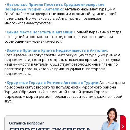
•
Несколько Причин Посетить Средиземноморское
Побережье Турции – Анталию:
Анталью называют Турецким
Голубым Раем за прекрасные пляжи и огромный туристический
потенциал. Что же такое есть в Анталии, что привлекает
многочисленных туристов?
•
Какие Места Посетить в Анталии:
Полный перечень мест для
посещений и просмотра – это недорого, весело и с отличным
соотношением «цена–качество».
•
Важные Причины Купить Недвижимость в Анталии:
Потенциальным покупателям, интересующимся турецким рынком
недвижимости, стоит рассмотреть множество причин для покупки
недвижимости в Анталии. Существуют революционные планы по
развитию региона, которые приятно удивят инвесторов в
недвижимость.
•
Курортные Города в Регионе Анталья в Турции:
Анталья давно
приобрела статус второго по популярности курортного района
Турции. Обрамленный знаменитой горной цепью Торос и
бирюзовым морем регион предлагает свои гостям отдых на любой
вкус.
Остались вопросы?