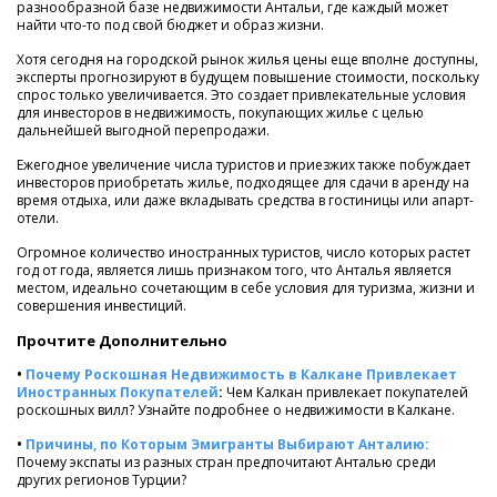
разнообразной базе недвижимости Антальи, где каждый может
найти что-то под свой бюджет и образ жизни.
Хотя сегодня на городской рынок жилья цены еще вполне доступны,
эксперты прогнозируют в будущем повышение стоимости, поскольку
спрос только увеличивается. Это создает привлекательные условия
для инвесторов в недвижимость, покупающих жилье с целью
дальнейшей выгодной перепродажи.
Ежегодное увеличение числа туристов и приезжих также побуждает
инвесторов приобретать жилье, подходящее для сдачи в аренду на
время отдыха, или даже вкладывать средства в гостиницы или апарт-
отели.
Огромное количество иностранных туристов, число которых растет
год от года, является лишь признаком того, что Анталья является
местом, идеально сочетающим в себе условия для туризма, жизни и
совершения инвестиций.
Прочтите Дополнительно
•
Почему Роскошная Недвижимость в Калкане Привлекает
Иностранных Покупателей
:
Чем Калкан привлекает покупателей
роскошных вилл? Узнайте подробнее о недвижимости в Калкане.
•
Причины, по Которым Эмигранты Выбирают Анталию:
Почему экспаты из разных стран предпочитают Анталью среди
других регионов Турции?