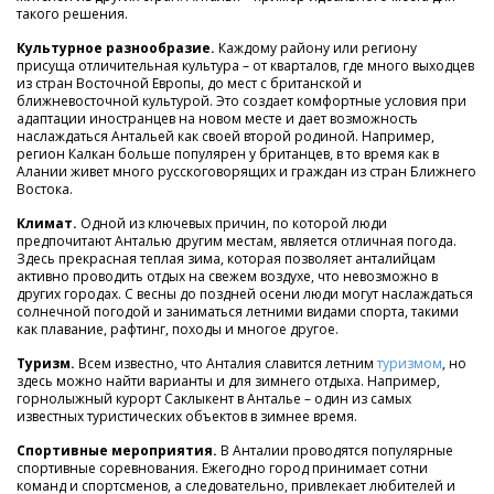
такого решения.
Культурное разнообразие.
Каждому району или региону
присуща отличительная культура – от кварталов, где много выходцев
из стран Восточной Европы, до мест с британской и
ближневосточной культурой. Это создает комфортные условия при
адаптации иностранцев на новом месте и дает возможность
наслаждаться Антальей как своей второй родиной. Например,
регион Калкан больше популярен у британцев, в то время как в
Алании живет много русскоговорящих и граждан из стран Ближнего
Востока.
Климат.
Одной из ключевых причин, по которой люди
предпочитают Анталью другим местам, является отличная погода.
Здесь прекрасная теплая зима, которая позволяет анталийцам
активно проводить отдых на свежем воздухе, что невозможно в
других городах. С весны до поздней осени люди могут наслаждаться
солнечной погодой и заниматься летними видами спорта, такими
как плавание, рафтинг, походы и многое другое.
Туризм.
Всем известно, что Анталия славится летним
туризмом
, но
здесь можно найти варианты и для зимнего отдыха. Например,
горнолыжный курорт Саклыкент в Анталье – один из самых
известных туристических объектов в зимнее время.
Спортивные мероприятия.
В Анталии проводятся популярные
спортивные соревнования. Ежегодно город принимает сотни
команд и спортсменов, а следовательно, привлекает любителей и