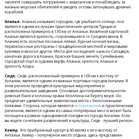
сможете совершить погружение с аквалангом и понаблюдать за
жизнью морских обитателей и увидеть остовы затонувших древних
кораблей.
Аланья.
Аланью называют городом, где улыбается солнце, она
является одним из лучших туристических центров Турции и
расположена примерно в 130 км от Антальи. Визитной карточкой
Аланьи является крепость, сохранившаяся со Средних веков. В
Алании есть золотые песчаные пляжи, бурная ночная жизнь,
первоклассные рестораны с традиционной местной и мировыми
кухнями и многое другое. Места для посещения: каньон Сападере,
канатная дорога в Аланье, Красная Башня, мечеть Сулеймание,
городской порт и судовая верфь Аланьи, крепость Аланьи и
крепость Алара.
Сиде.
Сиде, расположенный примерно в 100 км к востоку от
Анталии, является одним из важных портовых городов Анталии. В
этом регионе проводятся культурные мероприятия и
развлекательные заведения. Основные достопримечательности:
римская баня и колонны храма Аполлона на берегу моря. Он
предлагает удивительные живописные места с белоснежными
пляжами. Сторона, которая является
историческим
и туристическим
регионом, является одним из самых популярных мест и может быть
посещена в рамках однодневной поездки из города Анталии. Если
вы ищете сочетание развлечений и культуры, Сиде - лучший регион.
Кемер.
Это прибрежный курорт в 40 милях к юго-востоку от
Антальи. Кемер – популярное место отдыха, здесь представлен