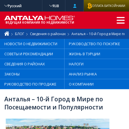
Русский
RUB
ОПЛАТА БИТКОЙНАМИ
РАСШИРЕННЫ
Й ПОИСК
ВЕДУЩАЯ КОМПАНИЯ ПО НЕДВИЖИМОСТИ
БЛОГ
Сведения о районах
Анталья – 10-й Город в Мире по
НОВОСТИ О НЕДВИЖИМОСТИ
РУКОВОДСТВО ПО ПОКУПКЕ
СОВЕТЫ И РЕКОМЕНДАЦИИ
ЖИЗНЬ В ТУРЦИИ
СВЕДЕНИЯ О РАЙОНАХ
НАЛОГИ
ЗАКОНЫ
АНАЛИЗ РЫНКА
РУКОВОДСТВО ПО ПРОДАЖЕ
О КОМПАНИИ
Анталья – 10-й Город в Мире по
Посещаемости и Популярности