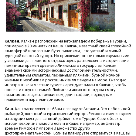
Калкан.
Калкан расположен на юго-западном побережье Турции,
примерно в 20 минутах от Каша. Калкан, известный своей спокойной
атмосферой и розовыми бугенвиллиями, - это уютный и милый
турецкий пляжный курорт. Но привлекает он не только идеальными
условиями для пляжного отдыха: здесь расположены исторические
памятники времен древнего Ликийского государства. Калкан
знаменит своими историческими достопримечательностями,
удивительным климатом, песчаными пляжами, бурной ночной
жизнью и изобилием роскошных вилл с видом на море. Ежегодно
иностранные и местные туристы арендуют виллы в Калкане, чтобы
провести отпуск с семьей. Любители активного отдыха смогут
позаниматься здесь треккингом, джип-сафари, подводным
плаванием и парапланеризмом.
Каш.
Каш расположен в 168 км к западу от Анталии. Это небольшой
рыбацкий, яхтенный и туристический курорт. Регион является одним
из ведущих мест для занятий дайвингом в Турции. Свои объекты
исторической значимости есть и в Каше: например, амфитеатр
времен Римской Империи и множество других
достопримечательностей. Если вы планируете отправиться в Каш, вы