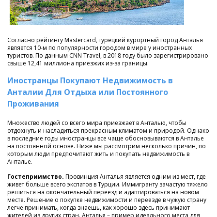
Согласно рейтингу Mastercard, турецкий курортный город Анталья
является 10-м по популярности городом в мире у иностранных
туристов. По данным CNN Travel, в 2018 году было зарегистрировано
свыше 12,41 миллиона приезжих из-за границы.
Иностранцы Покупают Недвижимость в
Анталии Для Отдыха или Постоянного
Проживания
Множество людей со всего мира приезжает в Анталью, чтобы
отдохнуть и насладиться прекрасным климатом и природой. Однако
в последние годы иностранцы все чаще обосновываются в Анталье
на постоянной основе. Ниже мы рассмотрим несколько причин, по
которым люди предпочитают жить и покупать недвижимость в
Анталье.
Гостеприимство.
Провинция Анталья является одним из мест, где
живет больше всего экспатов в Турции. Иммигранту зачастую тяжело
решиться на окончательный переезд и адаптироваться на новом
месте. Решение о покупке недвижимости и переезде в чужую страну
легче принимать, когда знаешь, как хорошо здесь принимают
жителей из других стран. Анталья – пример идеального места для