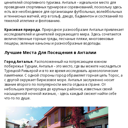
ценителей спортивного туризма. Анталья – идеальное место для
проведения спортивных турниров и соревнований, поскольку здесь
есть все необходимое для организации футбольных, волейбольных
и теннисных матчей, игр в гольф, дзюдо, бадминтон и состязаний по
тяжелой атлетике и фехтованию.
Красивая природа.
Природное разнообразие Антальи привлекает
исследователей и ценителей окружающего мира. Здесь сочетаются
величественные горные гряды, песчаные пляжи, многовековые
пещеры, зеленые каньоны и разнообразные водопады.
Лучшие Места Для Посещения в Анталии
Город Анталья.
Расположенный на потрясающем южном
побережье Турции, Анталья – это место, где вы можете насладиться
Турецкой Ривьерой и в то же время исследовать археологические
памятники. С одной стороны город обрамляет горная цепь Торос, а
с другой окружает бирюзовое море. Анталья заслуженно носит
звание второго по популярности места отдыха в стране. От
небольших пригородов до крупных районов, известных своей
насыщенной ночной жизнью, - здесь каждый сможет найти себе
что-то по душе.