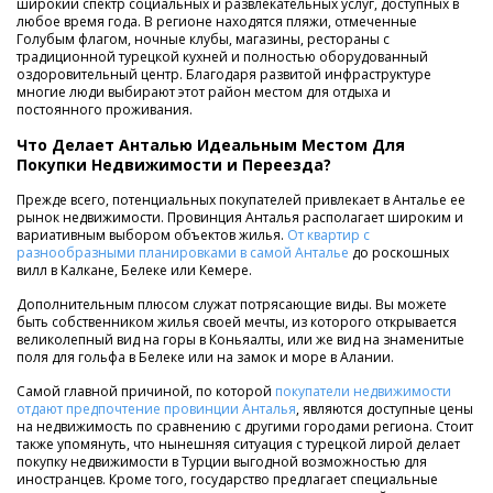
широкий спектр социальных и развлекательных услуг, доступных в
любое время года. В регионе находятся пляжи, отмеченные
Голубым флагом, ночные клубы, магазины, рестораны с
традиционной турецкой кухней и полностью оборудованный
оздоровительный центр. Благодаря развитой инфраструктуре
многие люди выбирают этот район местом для отдыха и
постоянного проживания.
Что Делает Анталью Идеальным Местом Для
Покупки Недвижимости и Переезда?
Прежде всего, потенциальных покупателей привлекает в Анталье ее
рынок недвижимости. Провинция Анталья располагает широким и
вариативным выбором объектов жилья.
От квартир с
разнообразными планировками в самой Анталье
до роскошных
вилл в Калкане, Белеке или Кемере.
Дополнительным плюсом служат потрясающие виды. Вы можете
быть собственником жилья своей мечты, из которого открывается
великолепный вид на горы в Коньяалты, или же вид на знаменитые
поля для гольфа в Белеке или на замок и море в Алании.
Самой главной причиной, по которой
покупатели недвижимости
отдают предпочтение провинции Анталья
, являются доступные цены
на недвижимость по сравнению с другими городами региона. Стоит
также упомянуть, что нынешняя ситуация с турецкой лирой делает
покупку недвижимости в Турции выгодной возможностью для
иностранцев. Кроме того, государство предлагает специальные