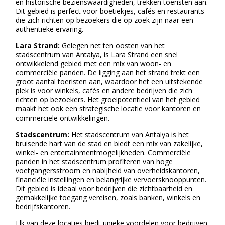
die zich richten op bezoekers die op zoek zijn naar een
authentieke ervaring.
Lara Strand:
Gelegen net ten oosten van het
stadscentrum van Antalya, is Lara Strand een snel
ontwikkelend gebied met een mix van woon- en
commerciële panden. De ligging aan het strand trekt een
groot aantal toeristen aan, waardoor het een uitstekende
plek is voor winkels, cafés en andere bedrijven die zich
richten op bezoekers. Het groeipotentieel van het gebied
maakt het ook een strategische locatie voor kantoren en
commerciële ontwikkelingen.
Stadscentrum:
Het stadscentrum van Antalya is het
bruisende hart van de stad en biedt een mix van zakelijke,
winkel- en entertainmentmogelijkheden. Commerciële
panden in het stadscentrum profiteren van hoge
voetgangersstroom en nabijheid van overheidskantoren,
financiële instellingen en belangrijke vervoersknooppunten.
Dit gebied is ideaal voor bedrijven die zichtbaarheid en
gemakkelijke toegang vereisen, zoals banken, winkels en
bedrijfskantoren.
Elk van deze locaties biedt unieke voordelen voor bedrijven
en investeerders. Of u nu op zoek bent naar een winkel te