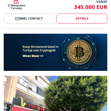
VANAF
345.000 EUR
12 Maanden
Termijn
SNEL CONTACT
DETAILS
eel Vastgoed Nabij De Zee In Alanya 2
Gunstig Gelegen Commercieel V