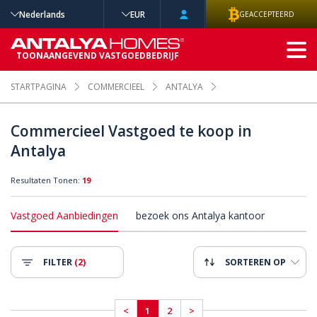
Nederlands
EUR
GEACCEPTEERD
GEAVANCEERD
TOONAANGEVEND VASTGOEDBEDRIJF
ZOEKEN
STARTPAGINA
COMMERCIEEL
ANTALYA
Commercieel Vastgoed te koop in
Antalya
Resultaten Tonen:
19
Vastgoed Aanbiedingen
bezoek ons Antalya ​​kantoor
FILTER
(2)
SORTEREN OP
<
1
2
>