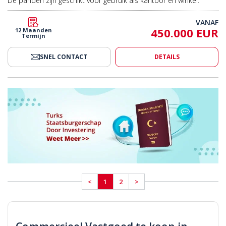
VANAF
450.000 EUR
12 Maanden
Termijn
SNEL CONTACT
DETAILS
<
1
2
>
Commercieel Vastgoed te koop in