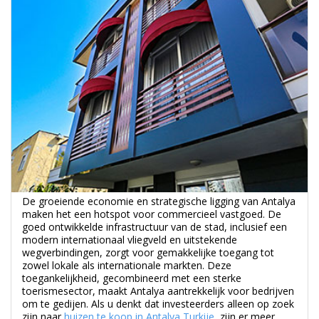
De groeiende economie en strategische ligging van Antalya
maken het een hotspot voor commercieel vastgoed. De
goed ontwikkelde infrastructuur van de stad, inclusief een
modern internationaal vliegveld en uitstekende
wegverbindingen, zorgt voor gemakkelijke toegang tot
zowel lokale als internationale markten. Deze
toegankelijkheid, gecombineerd met een sterke
toerismesector, maakt Antalya aantrekkelijk voor bedrijven
om te gedijen. Als u denkt dat investeerders alleen op zoek
zijn naar
huizen te koop in Antalya Turkije
, zijn er meer
opties beschikbaar waaruit ze kunnen kiezen.