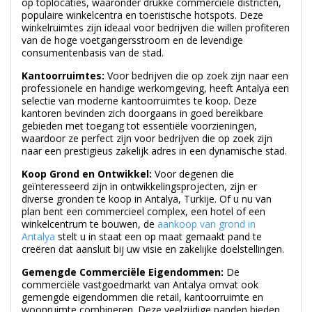
winkelruimtes zijn ideaal voor bedrijven die willen profiteren
van de hoge voetgangersstroom en de levendige
consumentenbasis van de stad.
Kantoorruimtes:
Voor bedrijven die op zoek zijn naar een
professionele en handige werkomgeving, heeft Antalya een
selectie van moderne kantoorruimtes te koop. Deze
kantoren bevinden zich doorgaans in goed bereikbare
gebieden met toegang tot essentiële voorzieningen,
waardoor ze perfect zijn voor bedrijven die op zoek zijn
naar een prestigieus zakelijk adres in een dynamische stad.
Koop Grond en Ontwikkel:
Voor degenen die
geïnteresseerd zijn in ontwikkelingsprojecten, zijn er
diverse gronden te koop in Antalya, Turkije. Of u nu van
plan bent een commercieel complex, een hotel of een
winkelcentrum te bouwen, de
aankoop van grond in
Antalya
stelt u in staat een op maat gemaakt pand te
creëren dat aansluit bij uw visie en zakelijke doelstellingen.
Gemengde Commerciële Eigendommen:
De
commerciële vastgoedmarkt van Antalya omvat ook
gemengde eigendommen die retail, kantoorruimte en
woonruimte combineren. Deze veelzijdige panden bieden
investeerders de kans om hun portefeuilles te diversifiëren