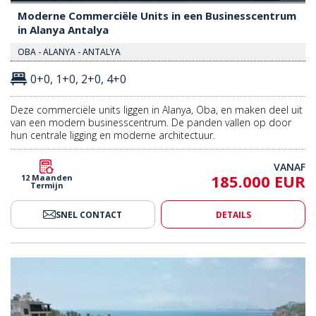
Moderne Commerciële Units in een Businesscentrum
in Alanya Antalya
OBA - ALANYA - ANTALYA
0+0, 1+0, 2+0, 4+0
Deze commerciële units liggen in Alanya, Oba, en maken deel uit
van een modern businesscentrum. De panden vallen op door
hun centrale ligging en moderne architectuur.
VANAF
185.000 EUR
12 Maanden
Termijn
SNEL CONTACT
DETAILS
evendige Wijk Van Kaleiçi Antalya 2
Commercieel Pand In Een Levend