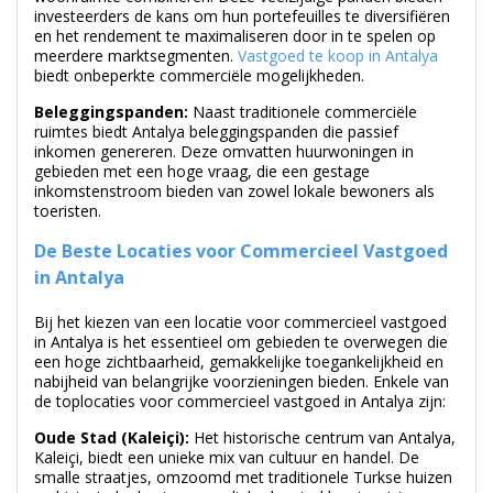
en het rendement te maximaliseren door in te spelen op
meerdere marktsegmenten.
Vastgoed te koop in Antalya
biedt onbeperkte commerciële mogelijkheden.
Beleggingspanden:
Naast traditionele commerciële
ruimtes biedt Antalya beleggingspanden die passief
inkomen genereren. Deze omvatten huurwoningen in
gebieden met een hoge vraag, die een gestage
inkomstenstroom bieden van zowel lokale bewoners als
toeristen.
De Beste Locaties voor Commercieel Vastgoed
in Antalya
Bij het kiezen van een locatie voor commercieel vastgoed
in Antalya is het essentieel om gebieden te overwegen die
een hoge zichtbaarheid, gemakkelijke toegankelijkheid en
nabijheid van belangrijke voorzieningen bieden. Enkele van
de toplocaties voor commercieel vastgoed in Antalya zijn:
Oude Stad (Kaleiçi):
Het historische centrum van Antalya,
Kaleiçi, biedt een unieke mix van cultuur en handel. De
smalle straatjes, omzoomd met traditionele Turkse huizen
en historische bezienswaardigheden, trekken toeristen aan.
Dit gebied is perfect voor boetiekjes, cafés en restaurants