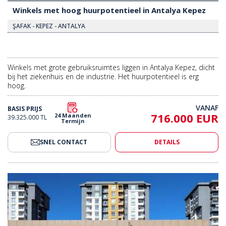
Winkels met hoog huurpotentieel in Antalya Kepez
ŞAFAK - KEPEZ - ANTALYA
Winkels met grote gebruiksruimtes liggen in Antalya Kepez, dicht
bij het ziekenhuis en de industrie. Het huurpotentieel is erg
hoog.
VANAF
BASIS PRIJS
716.000 EUR
24 Maanden
39.325.000 TL
Termijn
SNEL CONTACT
DETAILS
en Drukke Hoofdstraat In Antalya Kepez 2
Winkelpand Te Koop Aan Een Dr