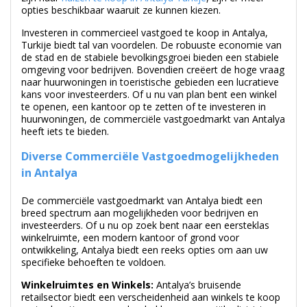
Investeren in commercieel vastgoed te koop in Antalya,
Turkije biedt tal van voordelen. De robuuste economie van
de stad en de stabiele bevolkingsgroei bieden een stabiele
omgeving voor bedrijven. Bovendien creëert de hoge vraag
naar huurwoningen in toeristische gebieden een lucratieve
kans voor investeerders. Of u nu van plan bent een winkel
te openen, een kantoor op te zetten of te investeren in
huurwoningen, de commerciële vastgoedmarkt van Antalya
heeft iets te bieden.
Diverse Commerciële Vastgoedmogelijkheden
in Antalya
De commerciële vastgoedmarkt van Antalya biedt een
breed spectrum aan mogelijkheden voor bedrijven en
investeerders. Of u nu op zoek bent naar een eersteklas
winkelruimte, een modern kantoor of grond voor
ontwikkeling, Antalya biedt een reeks opties om aan uw
specifieke behoeften te voldoen.
Winkelruimtes en Winkels:
Antalya’s bruisende
retailsector biedt een verscheidenheid aan winkels te koop
op toplocaties, waaronder drukke commerciële districten,
populaire winkelcentra en toeristische hotspots. Deze