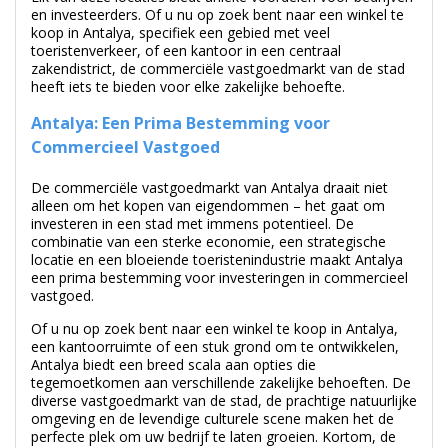
koop in Antalya, specifiek een gebied met veel
toeristenverkeer, of een kantoor in een centraal
zakendistrict, de commerciële vastgoedmarkt van de stad
heeft iets te bieden voor elke zakelijke behoefte.
Antalya: Een Prima Bestemming voor
Commercieel Vastgoed
De commerciële vastgoedmarkt van Antalya draait niet
alleen om het kopen van eigendommen – het gaat om
investeren in een stad met immens potentieel. De
combinatie van een sterke economie, een strategische
locatie en een bloeiende toeristenindustrie maakt Antalya
een prima bestemming voor investeringen in commercieel
vastgoed.
Of u nu op zoek bent naar een winkel te koop in Antalya,
een kantoorruimte of een stuk grond om te ontwikkelen,
Antalya biedt een breed scala aan opties die
tegemoetkomen aan verschillende zakelijke behoeften. De
diverse vastgoedmarkt van de stad, de prachtige natuurlijke
omgeving en de levendige culturele scene maken het de
perfecte plek om uw bedrijf te laten groeien. Kortom, de
stad is niet alleen populair onder investeerders die op zoek
zijn naar
appartementen te koop in Antalya
.