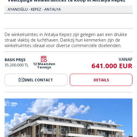
AYANOĞLU - KEPEZ - ANTALYA
De winkelruimtes in Antalya Kepez zijn gelegen aan een drukke
straat vlakbij de luchthaven. Dankzij hun kenmerken zijn de
winkelruimtes ideaal voor diverse commerciële doeleinden.
VANAF
BASIS PRIJS
641.000 EUR
12 Maanden
35.200.000 TL
Termijn
SNEL CONTACT
DETAILS
rkeergarage In Alanya, Turkije 2
Kantoren Met Overdekte Parkeer