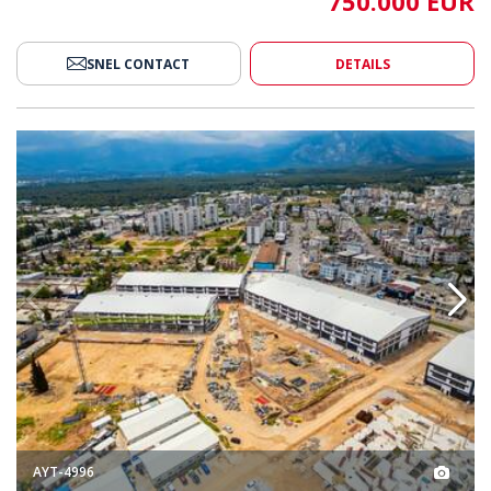
SNEL CONTACT
DETAILS
ntieel In Antalya Kepez 2
Winkels Met Hoog Huurpotentiee
AYT-4996