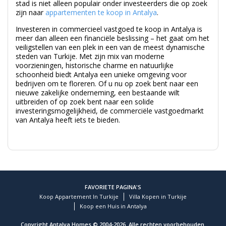
Investeren in commercieel vastgoed te koop in Antalya is
meer dan alleen een financiële beslissing – het gaat om het
veiligstellen van een plek in een van de meest dynamische
steden van Turkije. Met zijn mix van moderne
voorzieningen, historische charme en natuurlijke
schoonheid biedt Antalya een unieke omgeving voor
bedrijven om te floreren. Of u nu op zoek bent naar een
nieuwe zakelijke onderneming, een bestaande wilt
uitbreiden of op zoek bent naar een solide
investeringsmogelijkheid, de commerciële vastgoedmarkt
van Antalya heeft iets te bieden.
FAVORIETE PAGINA'S
Koop Appartement In Turkije
Villa Kopen in Turkije
Koop een Huis in Antalya
Copyright Antalya Homes © 2004-2026. Alle rechten voorbehouden.
Juridische kennisgevingen & disclaimer
Gebruiksvoorwaarden