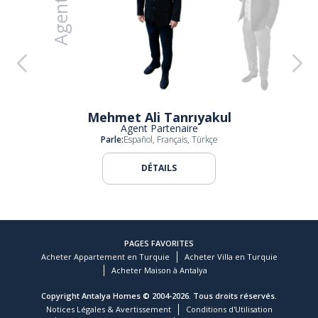
Agents
Michael Levent Gülmez
an
Safa Jendoubi
Mehmet Ali Tanrıyakul
Agent Partenaire
Parle:
Español, Français, Türkçe
DÉTAILS
PAGES FAVORITES
Acheter Appartement en Turquie
Acheter Villa en Turquie
Acheter Maison à Antalya
Copyright Antalya Homes © 2004-2026. Tous droits réservés.
Notices Légales & Avertissement
Conditions d'Utilisation