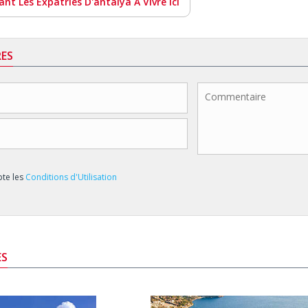
t Les Expatriés D'antalya À Vivre Ici
ES
epte les
Conditions d'Utilisation
ES