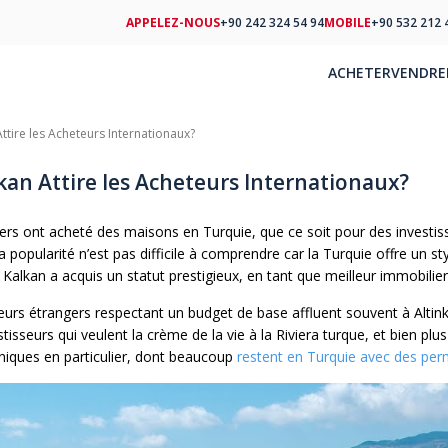
APPELEZ-NOUS
+90 242 324 54 94
MOBILE
+90 532 212 
ACHETER
VENDRE
ttire les Acheteurs Internationaux?
kan Attire les Acheteurs Internationaux?
s ont acheté des maisons en Turquie, que ce soit pour des investissem
a popularité n’est pas difficile à comprendre car la Turquie offre un s
à Kalkan a acquis un statut prestigieux, en tant que meilleur immobilier
eurs étrangers respectant un budget de base affluent souvent à Altin
estisseurs qui veulent la crème de la vie à la Riviera turque, et bien p
nniques en particulier, dont beaucoup
restent en Turquie avec des perm