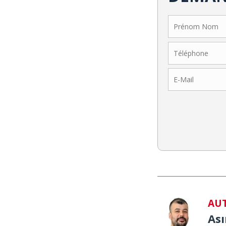
AU
As