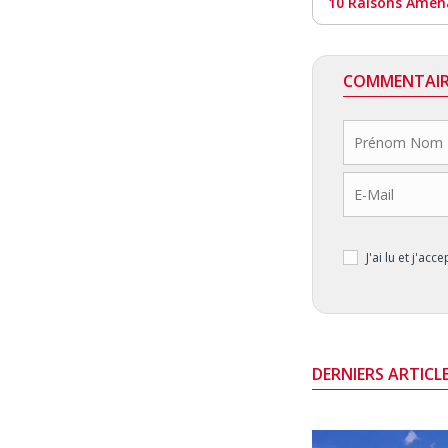
10 Raisons Amenan
COMMENTAIR
J'ai lu et j'acc
DERNIERS ARTICL