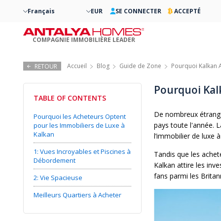
Français
EUR
SE CONNECTER
ACCEPTÉ
COMPAGNIE IMMOBILIÈRE LEADER
Accueil
Blog
Guide de Zone
Pourquoi Kalkan A
RETOUR
Pourquoi Kal
TABLE OF CONTENTS
De nombreux étranger
Pourquoi les Acheteurs Optent
pays toute l'année. L
pour les Immobiliers de Luxe à
Kalkan
l’immobilier de luxe 
1: Vues Incroyables et Piscines à
Tandis que les achet
Débordement
Kalkan attire les inv
fans parmi les Brita
2: Vie Spacieuse
Meilleurs Quartiers à Acheter