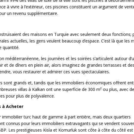
rmi 99% des villas de luxe de la ville sont les piscines à débordement
ce à vivre à l’extérieur, ces piscines constituent un argument de vente
our un revenu supplémentaire.
onstruisaient des maisons en Turquie avec seulement deux fonctions; 
rales actuelles, les gens veulent beaucoup d’espace. C’est là que les
e quantité.
on méditerranéenne, les journées et les soirées s’articulent autour d’
air et de dîners en plein air, alors imaginez de grandes terrasses et de
endre, vous restaurer et admirer ces vues spectaculaires.
rs sont grands et, tandis que les immobiliers économiques offrent ent
breuses villas à Kalkan ont une superficie de 300 m² ou plus, avec d
es pour plus de polyvalence.
s à Acheter
r immobilier turc haut de gamme à part entière, mais deux quartiers
 sont connus pour leurs immobiliers extravagants qui se vendent souve
GBP. Les prestigieuses Kisla et Komurluk sont côte à côte du côté est