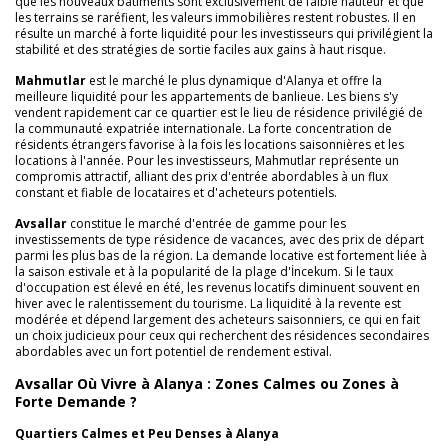
que les nouveaux bâtiments sont exclusivement de faible hauteur et que
les terrains se raréfient, les valeurs immobilières restent robustes. Il en
résulte un marché à forte liquidité pour les investisseurs qui privilégient la
stabilité et des stratégies de sortie faciles aux gains à haut risque.
Mahmutlar
est le marché le plus dynamique d'Alanya et offre la
meilleure liquidité pour les appartements de banlieue. Les biens s'y
vendent rapidement car ce quartier est le lieu de résidence privilégié de
la communauté expatriée internationale. La forte concentration de
résidents étrangers favorise à la fois les locations saisonnières et les
locations à l'année. Pour les investisseurs, Mahmutlar représente un
compromis attractif, alliant des prix d'entrée abordables à un flux
constant et fiable de locataires et d'acheteurs potentiels.
Avsallar
constitue le marché d'entrée de gamme pour les
investissements de type résidence de vacances, avec des prix de départ
parmi les plus bas de la région. La demande locative est fortement liée à
la saison estivale et à la popularité de la plage d'İncekum. Si le taux
d'occupation est élevé en été, les revenus locatifs diminuent souvent en
hiver avec le ralentissement du tourisme. La liquidité à la revente est
modérée et dépend largement des acheteurs saisonniers, ce qui en fait
un choix judicieux pour ceux qui recherchent des résidences secondaires
abordables avec un fort potentiel de rendement estival.
Avsallar Où Vivre à Alanya : Zones Calmes ou Zones à
Forte Demande ?
Quartiers Calmes et Peu Denses à Alanya