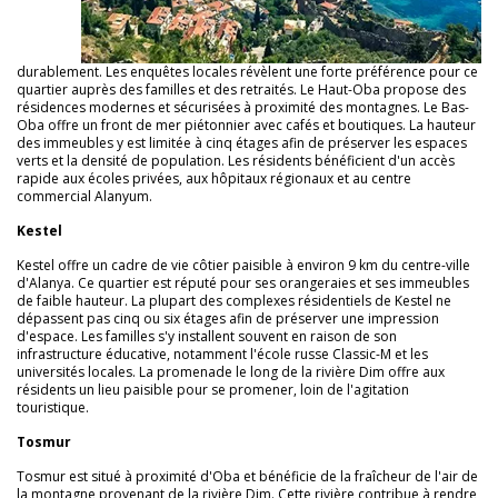
durablement. Les enquêtes locales révèlent une forte préférence pour ce
quartier auprès des familles et des retraités. Le Haut-Oba propose des
résidences modernes et sécurisées à proximité des montagnes. Le Bas-
Oba offre un front de mer piétonnier avec cafés et boutiques. La hauteur
des immeubles y est limitée à cinq étages afin de préserver les espaces
verts et la densité de population. Les résidents bénéficient d'un accès
rapide aux écoles privées, aux hôpitaux régionaux et au centre
commercial Alanyum.
Kestel
Kestel offre un cadre de vie côtier paisible à environ 9 km du centre-ville
d'Alanya. Ce quartier est réputé pour ses orangeraies et ses immeubles
de faible hauteur. La plupart des complexes résidentiels de Kestel ne
dépassent pas cinq ou six étages afin de préserver une impression
d'espace. Les familles s'y installent souvent en raison de son
infrastructure éducative, notamment l'école russe Classic-M et les
universités locales. La promenade le long de la rivière Dim offre aux
résidents un lieu paisible pour se promener, loin de l'agitation
touristique.
Tosmur
Tosmur est situé à proximité d'Oba et bénéficie de la fraîcheur de l'air de
la montagne provenant de la rivière Dim. Cette rivière contribue à rendre