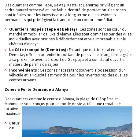
Des quartiers comme Tepe, Bektaş, Kestel et Demirtaş privilégient un
cadre naturel préservé et une faible densité de population. Ces zones
sont idéales pour les investisseurs à long terme ou les résidents
permanents qui privilégient la tranquillité au confort immédiat.
Quartiers huppés (Tepe et Bektaş)
: Ces zones sont au cœur du
marché immobilier de luxe d’Alanya. Elles sont dominées par des villas
individuelles avec piscines à débordement et vue imprenable sur le
château d’Alanya.
La Côte tranquille (Demirtaş)
: En tant que district rural émergent,
Demirtaş offre un potentiel important de plus-value à long terme grâce
à sa proximité avec l’aéroport de Gazipaşa et à son statut ouvert en
matière de permis de séjour.
Inconvénients
: Ces zones nécessitent souvent la possession d’un
véhicule et la liquidité est moindre pour les reventes rapides que les
centres urbains.
Zones à Forte Demande à Alanya
Des quartiers comme le centre d'Alanya, la plage de Cléopâtre et
Mahmutlar sont conçus pour un mode de vie actif et
une rentabilité
locative
maximale.
Cœur
de