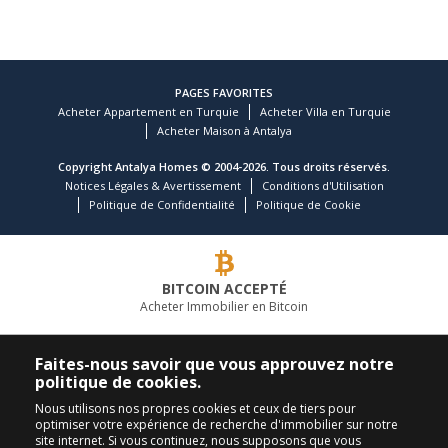
PAGES FAVORITES
Acheter Appartement en Turquie
Acheter Villa en Turquie
Acheter Maison à Antalya
Copyright Antalya Homes © 2004-2026. Tous droits réservés.
Notices Légales & Avertissement
Conditions d'Utilisation
Politique de Confidentialité
Politique de Cookie
BITCOIN ACCEPTÉ
Acheter Immobilier en Bitcoin
COMPAGNIE IMMOBILIÈRE LEADER
Faites-nous savoir que vous approuvez notre
politique de cookies.
APPELEZ-NOUS
SUIVEZ-NOUS
Nous utilisons nos propres cookies et ceux de tiers pour
optimiser votre expérience de recherche d'immobilier sur notre
+90 242 324 54 94
site internet. Si vous continuez, nous supposons que vous