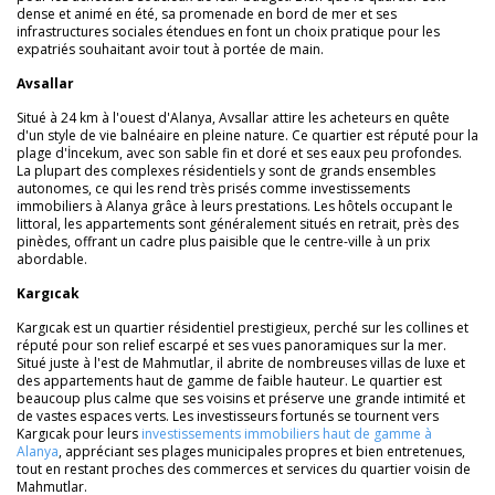
dense et animé en été, sa promenade en bord de mer et ses
infrastructures sociales étendues en font un choix pratique pour les
expatriés souhaitant avoir tout à portée de main.
Avsallar
Situé à 24 km à l'ouest d'Alanya, Avsallar attire les acheteurs en quête
d'un style de vie balnéaire en pleine nature. Ce quartier est réputé pour la
plage d'İncekum, avec son sable fin et doré et ses eaux peu profondes.
La plupart des complexes résidentiels y sont de grands ensembles
autonomes, ce qui les rend très prisés comme investissements
immobiliers à Alanya grâce à leurs prestations. Les hôtels occupant le
littoral, les appartements sont généralement situés en retrait, près des
pinèdes, offrant un cadre plus paisible que le centre-ville à un prix
abordable.
Kargıcak
Kargıcak est un quartier résidentiel prestigieux, perché sur les collines et
réputé pour son relief escarpé et ses vues panoramiques sur la mer.
Situé juste à l'est de Mahmutlar, il abrite de nombreuses villas de luxe et
des appartements haut de gamme de faible hauteur. Le quartier est
beaucoup plus calme que ses voisins et préserve une grande intimité et
de vastes espaces verts. Les investisseurs fortunés se tournent vers
Kargıcak pour leurs
investissements immobiliers haut de gamme à
Alanya
, appréciant ses plages municipales propres et bien entretenues,
tout en restant proches des commerces et services du quartier voisin de
Mahmutlar.