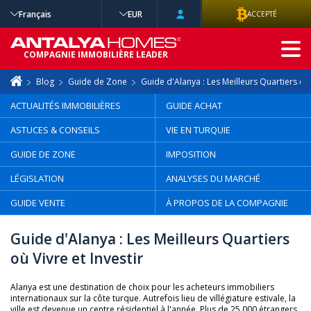
Français
EUR
ACCEPTÉ
RECHERCHE
COMPAGNIE IMMOBILIÈRE LEADER
AVANCÉE
Blog
Guide de Zone
Guide d'Alanya : Les Meilleurs Quartiers où V
ACTUALITÉS IMMOBILIÈRES
GUIDE ACHAT
ASTUCES & CONSEILS
VIE EN TURQUIE
GUIDE DE ZONE
IMPOSITION
LÉGISLATION
ANALYSES DU MARCHÉ
GUIDE VENTE
À PROPOS DE LA COMPAGNIE
Guide d'Alanya : Les Meilleurs Quartiers
où Vivre et Investir
Alanya est une destination de choix pour les acheteurs immobiliers
internationaux sur la côte turque. Autrefois lieu de villégiature estivale, la
ville est devenue un centre résidentiel à l'année. Plus de 25 000 étrangers