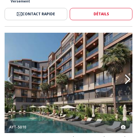
Versement
CONTACT RAPIDE
DÉTAILS
r La Montagne À Konyaaltı Antalya 2
Appartements Avec Vue Sur La 
AYT-5010