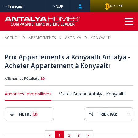
Français
EUR
ACCEPTÉ
RECHERCHE
COMPAGNIE IMMOBILIÈRE LEADER
AVANCÉE
ACCUEIL
APPARTEMENTS
ANTALYA
KONYAALTI
Prix Appartements à Konyaaltı Antalya -
Acheter Appartement à Konyaaltı
Afficher les Résultats:
30
Annonces Immobilières
Visitez Bureau Antalya, Konyaalti
FILTRE
(3)
TRIER PAR
<
1
2
3
>