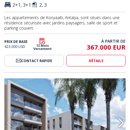
2+1, 3+1
2, 3
Les appartements de Konyaaltı, Antalya, sont situés dans une
résidence sécurisée avec jardins paysagers, salle de sport et
parking couvert.
À PARTIR DE
PRIX DE BASE
367.000 EUR
12 Mois
423.000 USD
Versement
CONTACT RAPIDE
DÉTAILS
ments Modernes À Konyaaltı, Antalya 2
Appartements Avec Équipements