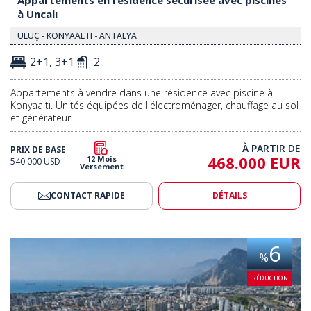
à Uncalı
ULUÇ - KONYAALTI - ANTALYA
2+1, 3+1
2
Appartements à vendre dans une résidence avec piscine à
Konyaaltı. Unités équipées de l'électroménager, chauffage au sol
et générateur.
À PARTIR DE
PRIX DE BASE
468.000 EUR
12 Mois
540.000 USD
Versement
CONTACT RAPIDE
DÉTAILS
Chambres Près De La Plage À Antalya Konyaalti 2
Appartement Meublé De 3 Chamb
6
%
RÉDUCTION