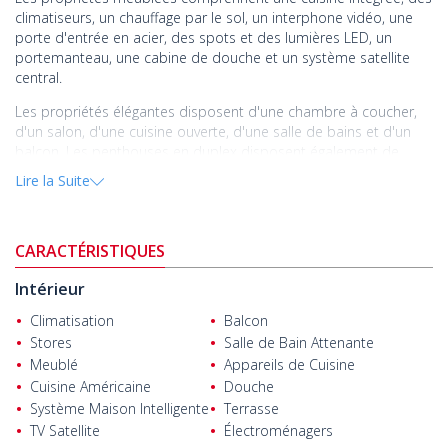
climatiseurs, un chauffage par le sol, un interphone vidéo, une
porte d'entrée en acier, des spots et des lumières LED, un
portemanteau, une cabine de douche et un système satellite
central.
Les propriétés élégantes disposent d'une chambre à coucher,
d'un salon, d'une cuisine ouverte, d'une salle de bains et d'un
balcon. Les penthouses en duplex disposent également de
terrasses. L'agencement varie, mais les appartements duplex de
Lire la Suite
2 chambres et de 3 chambres disposent chacun de deux salles
de bains.
Les propriétés de haute qualité sont équipées d'unités murales,
CARACTÉRISTIQUES
de chauffage par le sol et de portes d'entrée en acier
personnalisées. L'extérieur du bâtiment est recouvert d'un
Intérieur
solide bardage composite.
Climatisation
Balcon
Le projet propose différentes options, notamment des
Stores
Salle de Bain Attenante
appartements d'une chambre au rez-de-chaussée et au
Meublé
Appareils de Cuisine
premier étage, des appartements de deux chambres et des
Cuisine Américaine
Douche
penthouses en duplex de trois chambres. Le complexe dispose
Système Maison Intelligente
Terrasse
d'une piscine, d'un bassin pour enfants, d'un centre de remise
TV Satellite
Électroménagers
en forme, d'un parking intérieur, d'un ascenseur, d'un système