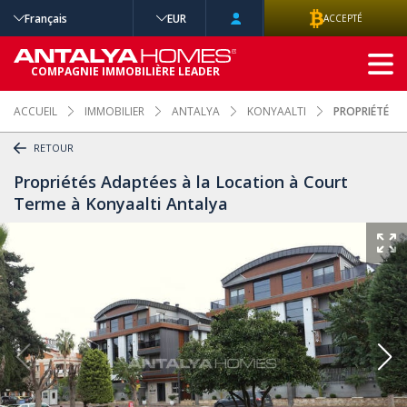
Français
EUR
ACCEPTÉ
RECHERCHE
COMPAGNIE IMMOBILIÈRE LEADER
AVANCÉE
ACCUEIL
IMMOBILIER
ANTALYA
KONYAALTI
PROPRIÉTÉS 
RETOUR
Propriétés Adaptées à la Location à Court
Terme à Konyaalti Antalya