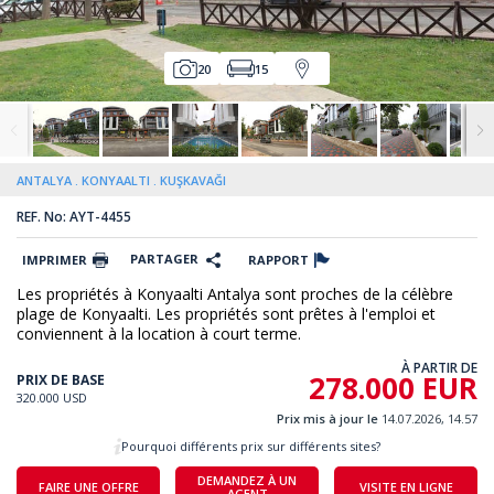
20
15
ANTALYA
KONYAALTI
KUŞKAVAĞI
REF. No: AYT-4455
PARTAGER
IMPRIMER
RAPPORT
Les propriétés à Konyaalti Antalya sont proches de la célèbre
plage de Konyaalti. Les propriétés sont prêtes à l'emploi et
conviennent à la location à court terme.
À PARTIR DE
278.000 EUR
PRIX DE BASE
320.000 USD
Prix mis à jour le
14.07.2026, 14.57
Pourquoi différents prix sur différents sites?
DEMANDEZ À UN
FAIRE UNE OFFRE
VISITE EN LIGNE
AGENT