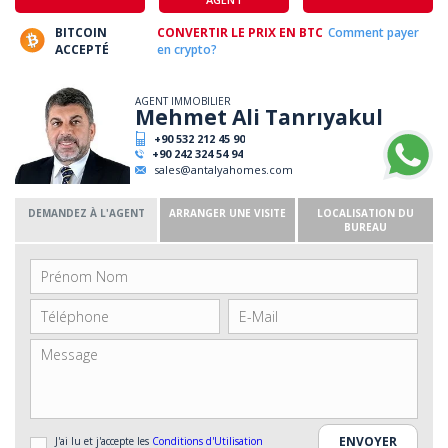
BITCOIN
CONVERTIR LE PRIX EN BTC
Comment payer
ACCEPTÉ
en crypto?
AGENT IMMOBILIER
Mehmet Ali Tanrıyakul
+90 532 212 45 90
+90 242 324 54 94
sales@antalyahomes.com
DEMANDEZ À L'AGENT
ARRANGER UNE VISITE
LOCALISATION DU
BUREAU
J'ai lu et j'accepte les
Conditions d'Utilisation