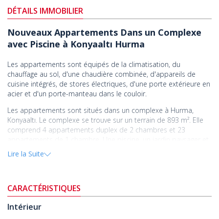
DÉTAILS IMMOBILIER
Nouveaux Appartements Dans un Complexe
avec Piscine à Konyaaltı Hurma
Les appartements sont équipés de la climatisation, du
chauffage au sol, d'une chaudière combinée, d'appareils de
cuisine intégrés, de stores électriques, d'une porte extérieure en
acier et d'un porte-manteau dans le couloir.
Les appartements sont situés dans un complexe à Hurma,
Konyaaltı. Le complexe se trouve sur un terrain de 893 m². Elle
comprend 4 appartements duplex de 2 chambres et 23
appartements de 1 chambre. Une piscine, un jardin paysager et
un ascenseur sont disponibles.
Lire la Suite
Hurma est un quartier tranquille. Il offre une proximité idéale
avec la plage et les commodités sociales.
CARACTÉRISTIQUES
Les
appartements à vendre à Antalya Konyaaltı
sont situés à 50
m de l'arrêt de bus et du marché, à 1,3 km du centre
Intérieur
commercial Metro, à 2,5 km de la plage de Konyaaltı et à 3 km