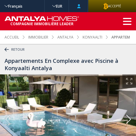
Français
EUR
ACCEPTÉ
RECHERCHE
COMPAGNIE IMMOBILIÈRE LEADER
AVANCÉE
ACCUEIL
IMMOBILIER
ANTALYA
KONYAALTI
APPARTEMENTS
RETOUR
Appartements En Complexe avec Piscine à
Konyaalti Antalya