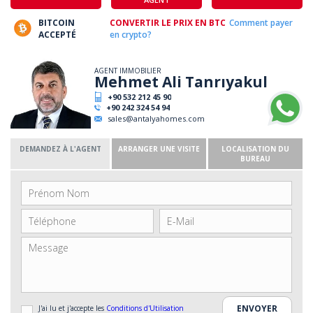
BITCOIN
CONVERTIR LE PRIX EN BTC
Comment payer
ACCEPTÉ
en crypto?
AGENT IMMOBILIER
Mehmet Ali Tanrıyakul
+90 532 212 45 90
+90 242 324 54 94
sales@antalyahomes.com
DEMANDEZ À L'AGENT
ARRANGER UNE VISITE
LOCALISATION DU
BUREAU
J'ai lu et j'accepte les
Conditions d'Utilisation