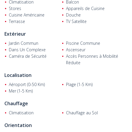
du téléphérique de Tünektepe, de la vieille ville et de la place de
Climatisation
Balcon
Konyaaltı. De plus, l'aéroport international d'Antalya est à 28 km.
Stores
Appareils de Cuisine
Cuisine Américaine
Douche
Terrasse
TV Satellite
Extérieur
Jardin Commun
Piscine Commune
Dans Un Complexe
Ascenseur
Caméra de Sécurité
Accès Personnes à Mobilité
Réduite
Localisation
Aéroport (0-50 Km)
Plage (1-5 Km)
Mer (1-5 Km)
Chauffage
Climatisation
Chauffage au Sol
Orientation