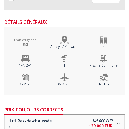
DÉTAILS GÉNÉRAUX
Frais d'Agence
%2
Antalya / Konyaaltı
4
1+1, 2+1
1
Piscine Commune
9 / 2025
0-50 km
1-5 km
PRIX TOUJOURS CORRECTS
1+1
Rez-de-chaussée
145.000 EUR
139.000 EUR
60 m²