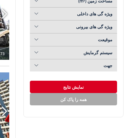
مساحت زمین (m²)
دست دوم
(1)
ویژه گی های داخلی
سرمایه گذاری
(42)
ویژه گی های بیرونی
لوکس
(4)
موقیعت
مناسب برای اخذ شهروندی
(2)
سیستم گرمایش
073
منظره دریا
(24)
جهت
نوساز
(45)
آپارتمان ه
پیشنهادات داغ
(0)
نمایش نتایج
گلف
(0)
همه را پاک کن