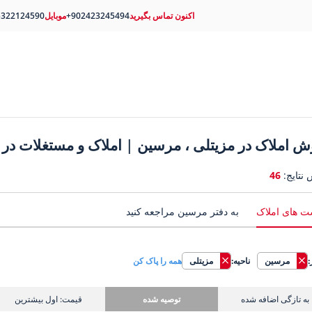
اکنون تماس بگیرید
+902423245494
موبایل
5322124590
 املاک در مزیتلی ، مرسین | املاک و مستغلات در م
 نتایج:
46
 های املاک
به دفتر مرسین مراجعه کنید
مرسین
ناحیه:
مزیتلی
همه را پاک کن
به تازگی اضافه شده
توصیه شده
قیمت: اول بیشترین