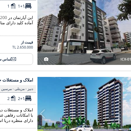
1
1+1
آماده کلید دارای منا
قیمت از
2.650.000 TL
ICX-0
تماس س
املاک و مستغلات جدید با منظره دریا در مرسین تسه 3
املاک و مستغلات جد
املاک و مستغلات ج
دنیز - مزیتلی - مرسین
2
2+1
دارای منظره دریا ا