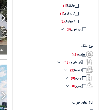
(1)
چانکایا
(1)
کاله کوی
(2)
کویولوک
(9)
ینی شهیر
نوع ملک
137
(46)
همه
(43)
آپارتمان ها
(3)
خانه ها
(0)
تجاری
(0)
زمین
اتاق های خواب