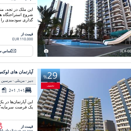
این ملک در تجه، م
شروع استراحتگاه 
گذاری سودمندی را ا
قیمت از
110.000 EUR
ICX-0
تماس س
ای لوکس با چشم انداز دریا و شهر در مرسین، مزیتلی 3
آپارتمان های لوکس با چشم اندا
آپارتمان های لوکس
29
%
دنیز - مزیتلی - مرسین
تخفیف
1
1+1, 2+1
یک فرصت سرمایه‌گذا
قیمت از
تا زمان پا