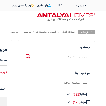
فارسی
USD
وارد شدن
پذیرفته می شود
شرکت املاک و مستغلات پیشرو
صفحه اصلی
املاک و مستغلات
مرسین
مزیتلی
بازگشت
جستجو
فروش
نمایش
فهرست
موقعیت ها
شهر:
(783)
آنتالیا
(179)
موغلا