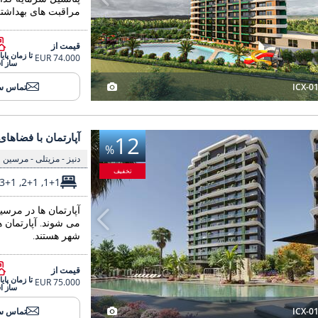
مراقبت های بهداشتی 
قیمت از
تا زمان پا
74.000 EUR
ساز ا
ICX-0
تماس س
با فضاهای بزرگ در مرسین با چشم انداز طبیعت و دریا 3
آپارتمان با فضاهای بزرگ در م
آپارتمان با فضاهای
12
%
دنیز - مزیتلی - مرسین
تخفیف
1+1, 2+1, 3+1
آپارتمان ها در مرس
می شوند. آپارتمان ه
شهر هستند.
قیمت از
تا زمان پا
75.000 EUR
ساز ا
ICX-0
تماس س