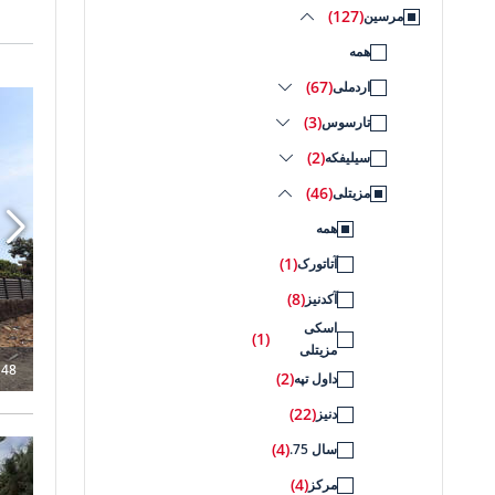
(127)
مرسین
همه
(67)
اردملی
(3)
تارسوس
(2)
سیلیفکه
(46)
مزیتلی
همه
(1)
آتاتورک
(8)
آکدنیز
اسکی
(1)
مزیتلی
148
(2)
داول تپه
(22)
دنیز
(4)
سال 75.
(4)
مرکز