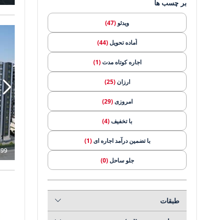
بر چسب ها
ویدئو
(47)
آماده تحویل
(44)
اجاره کوتاه مدت
(1)
ارزان
(25)
امروزی
(29)
با تخفیف
(4)
با تضمین درآمد اجاره ای
(1)
099
جلو ساحل
(0)
خرید اقساطی
(20)
در فاصله پیاده روی تا امکانات رفاهی
(46)
طبقات
در فاصله پیاده روی تا ساحل
(27)