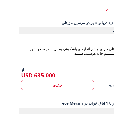
>
 دید دریا و شهر در مرسین مزیتلی 2
 دید دریا و شهر در مرسین مزیتلی
ویلاهای پیشرفته با دید دریا و شهر در م
ن
لی دارای چشم اندازهای باشکوهی به دریا، طبیعت و شهر
 سیستم خانه هوشمند هستند.
از
635.000 USD
ریع
جزئیات
Tece Mer
آپارتمان های نوساز با 1 اتاق خواب در Tece Mersin 1