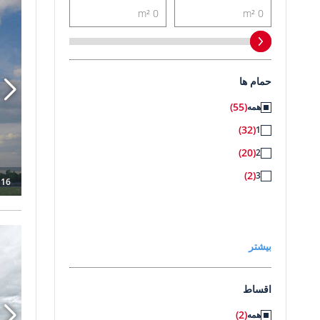
آپارتمان 
حمام ها
(55)
همه
(32)
1
(20)
2
(2)
3
116
بیشتر
اقساط
(2)
همه