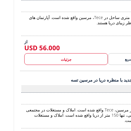
این آپارتمان در 200 متری ساحل در Tece، مرسین واقع شده است. آپارتمان های
ظر زیبای دریا هستند.
از
56.000 USD
ریع
جزئیات
ید با منظره دریا در مرسین تسه 2
دید با منظره دریا در مرسین تسه
املاک و مستغلات جدید با منظره دریا در
املاک و مستغلات در مرسین، Tece واقع شده است. املاک و مستغلات در مجتمعی
با امکانات رفاهی غنی، تنها 150 متر از دریا واقع شده است. املاک و مستغلات
ست.