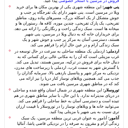
ینی شهیر:
این منطقه شهری یکی از بهترین مکان ها برای خرید
ویلا در مرسین است. ینی شهیر دارای یک تفرجگاه پر جنب‌ و
جوش متشکل از یک اسکله بزرگ، مسیرهای پیاده‌ روی، مناطق
تفریحی، یک پارک تفریحی، چندین موزه، کافه‌ ها، رستوران‌ ها و
میخانه‌ ها است. سبک زندگی راحت و رنگارنگی را ارائه می دهد.
برای خریداران خانه که به دنبال ویلا در مرسین، ینی شهیر
هستند، دسترسی آسان به مرکز پر جنب و جوش شهر و یک
سبک زندگی آرام و در عین حال آرام را فراهم می کند.
اردملی:
اردملی یک منطقه ساحلی به سرعت در حال توسعه در
غرب مزیتلی است که آن را به مکانی عالی برای کسانی که به
دنبال خانه برای فروش در ترکیه، مرسین هستند، تبدیل می کند.
با گسترش شهر به سمت غرب، اردملی با زیرساخت های مدرن،
نزدیکی به مرکز شهر و پتانسیل بازدهی بالا، سرمایه گذاران را
جذب می کند. همچنین ویلاهای نوساز کنار دریا را نیز ارائه می‌
کند که در مناطق شهری مرسین یافت می‌ شوند.
توروسلار:
این منطقه شهری در شمال استان واقع شده و ساحلی
در دریای مدیترانه ندارد. با این حال، با سایر مناطق شهری در هم
تنیده است و دسترسی آسان به خط ساحلی را فراهم می کند.
می‌توانید خانه‌ ها و ویلاهای نوساز را در توروسلار با قیمت ارزان‌
تری نسبت به ینی‌ شهیر یا مزیتلی پیدا کنید.
آنامور:
آنامور به عنوان غربی ترین منطقه مرسین، یک سبک
زندگی آرام و مقرون به صرفه را در نزدیکی قاضی پاشا، آنتالیا
ارائه می دهد. در حالی که ویلاهای فروشی در مرسین، ترکیه به