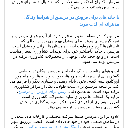
در مرسین هستند، جلب می کند.
با خانه های برای فروش در مرسین از شرایط زندگی
مدیترانه ای لذت ببرید
مرسین که در منطقه مدیترانه قرار دارد، از آب و هوای مرطوب و
نیمه گرمسیری مدیترانه ای معتدل بهره می برد. در حالی که
تابستان ها گرم و مرطوب است، زمستان ها بارانی و معتدل است.
مرسین با خاک حاصلخیز خود برای تولیدات کشاورزی بسیار مناسب
است. در واقع حجم قابل توجهی از محصولات کشاورزی ترکیه در
مرسین تولید می شوند.
آب و هوای مناسب و خاک حاصلخیز مرسین امکان تولید طیف
گسترده ای از سبزیجات، میوه ها، حبوبات و دانه ها از جمله موز،
آووکادو، پنبه، گندم، نخود، بادام زمینی و بسیاری دیگر را فراهم می
کند. در نتیجه مرسین برای مدت طولانی یکی از مراکز کشاورزی
ترکیه بوده است. به همین دلیل،
زمین برای فروش در مرسین
،
ترکیه یک انتخاب عالی برای تولید محصولات کشاورزی است.
امروزه بسیاری از افرادی که به فکر سرمایه گذاری در بخش
کشاورزی هستند، مرسین را ترجیح می دهند.
علاوه بر این، مرسین صدها شرکت مختلف و کارخانه های متعدد را
در مناطق صنعتی خود در خود جای داده است. اقتصاد پررونق شهر
و بازار پر جنب و جوش،
املاک تجاری در مرسین، ترکیه
را به یک