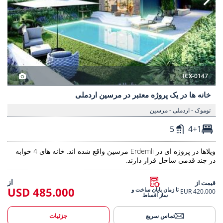
ICX-0147
خانه ها در یک پروژه معتبر در مرسین اردملی
توموک - اردملی - مرسین
5
4+1
ویلاها در پروژه ای در Erdemli مرسین واقع شده اند. خانه های 4 خوابه
در چند قدمی ساحل قرار دارند.
از
قیمت از
485.000 USD
تا زمان پایان ساخت و
420.000 EUR
ساز اقساط
تماس سریع
جزئیات