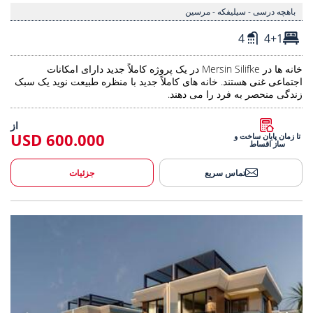
باهچه درسی - سیلیفکه - مرسین
4
4+1
خانه ها در Mersin Silifke در یک پروژه کاملاً جدید دارای امکانات
اجتماعی غنی هستند. خانه های کاملاً جدید با منظره طبیعت نوید یک سبک
زندگی منحصر به فرد را می دهند.
از
600.000 USD
تا زمان پایان ساخت و
ساز اقساط
تماس سریع
جزئیات
انداز دریا و طبیعت در مرسین آیاس 3
خانه‌های زیبا با چشم‌انداز 