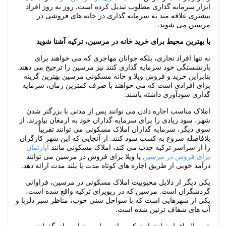
ابزار سرمایه گذاری مطلوب تبدیل کرده است. روز به روز افراد
بیشتری علاقه مند به سرمایه گذاری در خانه های فروشی در
مرسین می شوند.
با بهترین محیط برای خرید خانه در مرسین، ترکیه آشنا شوید
نه تنها افراد تجاری، بلکه جوانان مهاجری که می خواهند برای
بازنشستگی خود سرمایه گذاری کنند نیز مرسین را ترجیح می دهند.
بنابراین خرید و فروش ویلا و خانه مسکونی مرسین بهترین گزینه
برای افرادی است که می خواهند با صرف کمترین زمان، سرمایه
گذاری سودآوری داشته باشند.
املاک مناسب اجاره دادن می توانند پس از مدتی با بزرگتر شدن
شهر، سود زیادی را برای سرمایه گذاران خود به ارمغان بیاورند. از
سوی دیگر، سرمایه گذاران املاک مسکونی می توانند تقریباً
بلافاصله شروع به کسب سود کنند. از آنجایی که این شهر کارگران
را از سراسر ترکیه جذب می کند، املاک مسکونی مانند
آپارتمان
برای فروش در مرسین
یا ویلا برای فروش در مرسین می توانند
درآمد خوبی از طریق اجاره های کوتاه مدت یا بلند مدت ارائه دهد.
یکی دیگر از دلایل محبوبیت املاک مسکونی در مرسین، فراوانی
گردشگران است. مرسین که در ریویرای ترکیه واقع شده است،
یکی از شهرهایی است که با سواحل شنی خوب، مناظر سبز دلربا و
آب های شفاف تزئین شده است.
هر ساله افراد زیادی از ترکیه و از سراسر جهان برای گذراندن