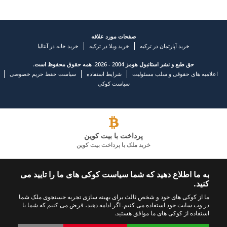
صفحات مورد علاقه
خرید آپارتمان در ترکیه
خرید ویلا در ترکیه
خرید خانه در آنتالیا
حق طبع و نشر استانبول هومز 2004 - 2026. همه حقوق محفوظ است.
اعلامیه های حقوقی و سلب مسئولیت
شرایط استفاده
سیاست حفظ حریم خصوصی
سیاست کوکی
پرداخت با بیت کوین
خرید ملک با پرداخت بیت کوین
شرکت املاک و مستغلات پیشرو
به ما اطلاع دهید که شما سیاست کوکی های ما را تایید می
کنید.
با ما تماس بگیرید
ما را دنبال کنید
ما از کوکی های خود و شخص ثالث برای بهینه سازی تجربه جستجوی ملک شما
+902423245494
در وب سایت خود استفاده می کنیم. اگر ادامه دهید، فرض می کنیم که شما با
استفاده از کوکی های ما موافق هستید.