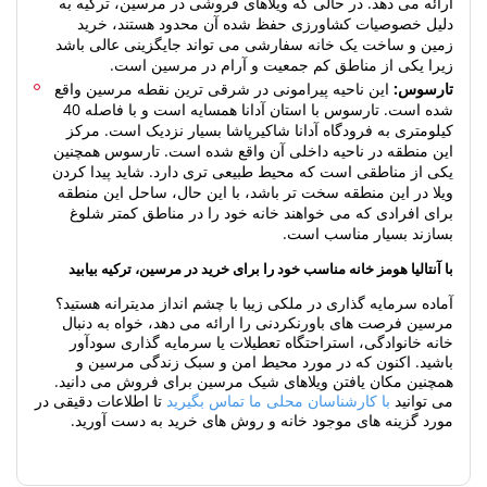
دلیل خصوصیات کشاورزی حفظ شده آن محدود هستند، خرید
زمین و ساخت یک خانه سفارشی می تواند جایگزینی عالی باشد
زیرا یکی از مناطق کم جمعیت و آرام در مرسین است.
تارسوس:
این ناحیه پیرامونی در شرقی ترین نقطه مرسین واقع
شده است. تارسوس با استان آدانا همسایه است و با فاصله 40
کیلومتری به فرودگاه آدانا شاکیرپاشا بسیار نزدیک است. مرکز
این منطقه در ناحیه داخلی آن واقع شده است. تارسوس همچنین
یکی از مناطقی است که محیط طبیعی تری دارد. شاید پیدا کردن
ویلا در این منطقه سخت تر باشد، با این حال، ساحل این منطقه
برای افرادی که می خواهند خانه خود را در مناطق کمتر شلوغ
بسازند بسیار مناسب است.
با آنتالیا هومز خانه مناسب خود را برای خرید در مرسین، ترکیه بیابید
آماده سرمایه گذاری در ملکی زیبا با چشم انداز مدیترانه هستید؟
مرسین فرصت های باورنکردنی را ارائه می دهد، خواه به دنبال
خانه خانوادگی، استراحتگاه تعطیلات یا سرمایه گذاری سودآور
باشید. اکنون که در مورد محیط امن و سبک زندگی مرسین و
همچنین مکان یافتن ویلاهای شیک مرسین برای فروش می دانید.
می توانید
با کارشناسان محلی ما تماس بگیرید
تا اطلاعات دقیقی در
مورد گزینه های موجود خانه و روش های خرید به دست آورید.