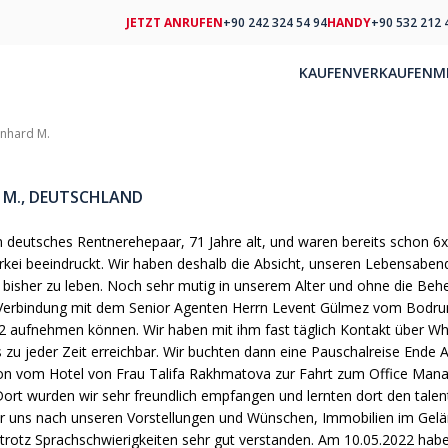
JETZT ANRUFEN
+90 242 324 54 94
HANDY
+90 532 212 
KAUFEN
VERKAUFEN
M
inhard M.
d M., DEUTSCHLAND
n deutsches Rentnerehepaar, 71 Jahre alt, und waren bereits schon 6x i
rkei beeindruckt. Wir haben deshalb die Absicht, unseren Lebensaben
 bisher zu leben. Noch sehr mutig in unserem Alter und ohne die Beh
Verbindung mit dem Senior Agenten Herrn Levent Gülmez vom Bodrum
2 aufnehmen können. Wir haben mit ihm fast täglich Kontakt über Wh
s zu jeder Zeit erreichbar. Wir buchten dann eine Pauschalreise Ende
on vom Hotel von Frau Talifa Rakhmatova zur Fahrt zum Office Mana
Dort wurden wir sehr freundlich empfangen und lernten dort den tale
r uns nach unseren Vorstellungen und Wünschen, Immobilien im Geländ
trotz Sprachschwierigkeiten sehr gut verstanden. Am 10.05.2022 habe