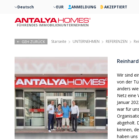
Deutsch
EUR
ANMELDUNG
AKZEPTIERT
FÜHRENDES IMMOBILIENUNTERNEHMEN
Starseite
UNTERNEHMEN
REFERENZEN
Re
GEH ZURÜCK
Reinhar
Wir sind ei
von der Tü
anders wie
Netz eine 
Januar 202
war für un
Organisati
abgeholt. 
kennen, de
haben uns 