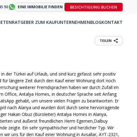
BESICHTIGUNG BUCHEN
45 90
EINE IMMOBILIE FINDEN
IETEN
RATGEBER ZUM KAUF
UNTERNEHMEN
BLOG
KONTAKT
TEILEN
n der Türkei auf Urlaub, und sind kurz gefasst sehr positiv
d für längere Zeit durch den Kauf einer Wohnung dort noch
errschung weiterer Fremdsprachen haben wir durch Zufall im
 Office, Antalya Homes, in deutscher Sprache seit Anfang
atsApp gehabt, um unsere vielen Fragen zu beantworten. Er
 April nach Alanya und wurden dort durch seine hervorragende
ger Hakan Obuz (Büroleiter) Antalya Homes in Alanya,
ntierten und äußerst freundlichen Herrn Egemen,Dalbuy
e zeigte. Ein sehr sympathischer und herzlicher Typ. Wir
n wir uns für den Kauf einer Wohnung in Avsallar, AYT-2321,