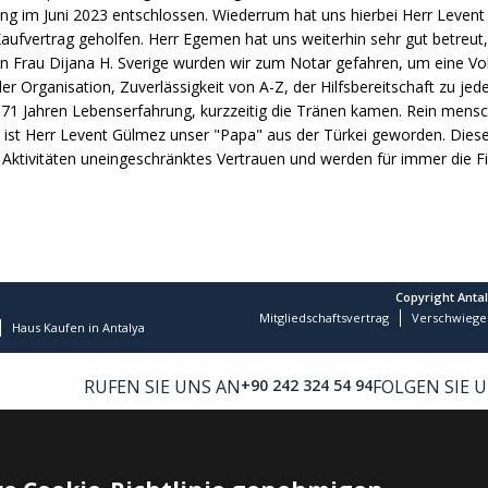
lung im Juni 2023 entschlossen. Wiederrum hat uns hierbei Herr Lev
aufvertrag geholfen. Herr Egemen hat uns weiterhin sehr gut betreut,
en Frau Dijana H. Sverige wurden wir zum Notar gefahren, um eine Vol
Organisation, Zuverlässigkeit von A-Z, der Hilfsbereitschaft zu jeder
71 Jahren Lebenserfahrung, kurzzeitig die Tränen kamen. Rein mensch
ist Herr Levent Gülmez unser "Papa" aus der Türkei geworden. Diese
n Aktivitäten uneingeschränktes Vertrauen und werden für immer die 
Copyright Anta
Mitgliedschaftsvertrag
Verschwiege
Haus Kaufen in Antalya
RUFEN SIE UNS AN
+90 242 324 54 94
FOLGEN SIE 