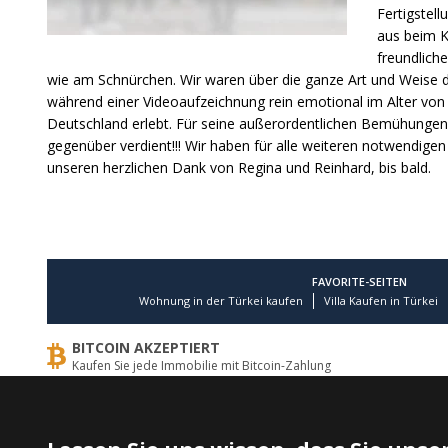
Fertigstel
aus beim K
freundlich
wie am Schnürchen. Wir waren über die ganze Art und Weise der 
während einer Videoaufzeichnung rein emotional im Alter von 
Deutschland erlebt. Für seine außerordentlichen Bemühungen 
gegenüber verdient!!! Wir haben für alle weiteren notwendige
unseren herzlichen Dank von Regina und Reinhard, bis bald.
Kundenbewertungen und Erfahrungen zu
TEKCE Real Estate
)
Profile
9
(
FAVORITE-SEITEN
Wohnung in der Türkei kaufen
Villa Kaufen in Türkei
%
100
SEHR GUT
BITCOIN AKZEPTIERT
Empfehlungen auf
ProvenExpert.com
5,00
/
4,81
Kaufen Sie jede Immobilie mit Bitcoin-Zahlung
SEHR GUT
1.257
14
32
Bewertungen von
Bewertungen auf