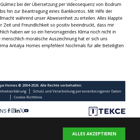
ent Gülmez bei der Übersetzung per Videosequenz von Bodrum
bis hin zur Beantragung eines Bankkontos. Mit Hilfe der
lmacht während unser Abwesenheit zu erteilen. Alles klappte
 Zeit und Freundlichkeit so positiv beeindruckt, dass mir
lich haben wir so ein hervorragendes Klima noch nicht in
 menschlich moralische Auszeichnung hat er sich uns
Firma Antalya Homes empfehlen! Nochmals für alle Beteiligten
lya Homes © 2004-2026. Alle Rechte vorbehalten.
nheitserklärung
Schutz und Verarbeitung personenbezogener Daten
Cookie-Richtlinie
UNS
ALLES AKZEPTIEREN