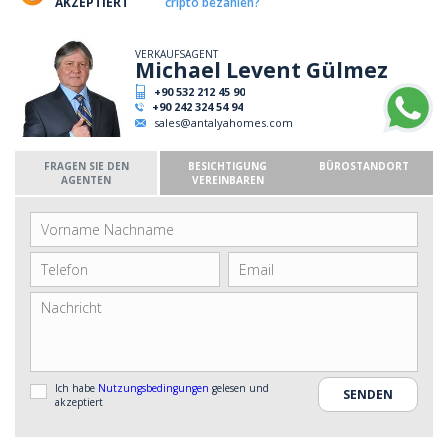
AKZEPTIERT
cripto bezahlen?
VERKAUFSAGENT
Michael Levent Gülmez
+90 532 212 45 90
+90 242 324 54 94
sales@antalyahomes.com
FRAGEN SIE DEN
BESICHTIGUNG
BÜROSTANDORT
AGENTEN
VEREINBAREN
Ich habe
Nutzungsbedingungen
gelesen und
akzeptiert