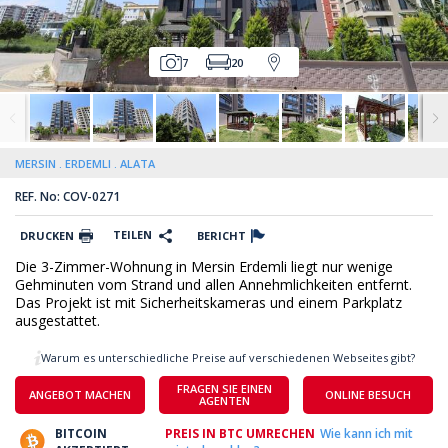
7
20
MERSIN
ERDEMLI
ALATA
REF. No: COV-0271
TEILEN
DRUCKEN
BERICHT
Die 3-Zimmer-Wohnung in Mersin Erdemli liegt nur wenige
Gehminuten vom Strand und allen Annehmlichkeiten entfernt.
Das Projekt ist mit Sicherheitskameras und einem Parkplatz
ausgestattet.
Warum es unterschiedliche Preise auf verschiedenen Webseites gibt?
FRAGEN SIE EINEN
ANGEBOT MACHEN
ONLINE BESUCH
AGENTEN
BITCOIN
PREIS IN BTC UMRECHEN
Wie kann ich mit