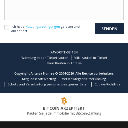
Ich habe
Nutzungsbedingungen
gelesen und
akzeptiert
FAVORITE-SEITEN
Wohnung in der Türkei kaufen
Villa Kaufen in Türkei
Haus Kaufen in Antalya
Copyright Antalya Homes © 2004-2026. Alle Rechte vorbehalten.
Mitgliedschaftsvertrag
Verschwiegenheitserklärung
Schutz und Verarbeitung personenbezogener Daten
Cookie-Richtlinie
BITCOIN AKZEPTIERT
Kaufen Sie jede Immobilie mit Bitcoin-Zahlung
FÜHRENDES IMMOBILIENUNTERNEHMEN