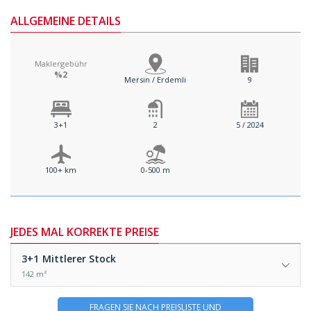
ALLGEMEINE DETAILS
Maklergebühr
%2
Mersin / Erdemli
9
3+1
2
5 / 2024
100+ km
0-500 m
JEDES MAL KORREKTE PREISE
3+1
Mittlerer Stock
142 m²
FRAGEN SIE NACH PREISLISTE UND