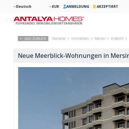
Deutsch
EUR
ANMELDUNG
AKZEPTIERT
FÜHRENDES IMMOBILIENUNTERNEHMEN
Starseite
Immobilien
Mersin
Erdemli
GEH ZURÜCK
Neue Meerblick-Wohnungen in Mersi