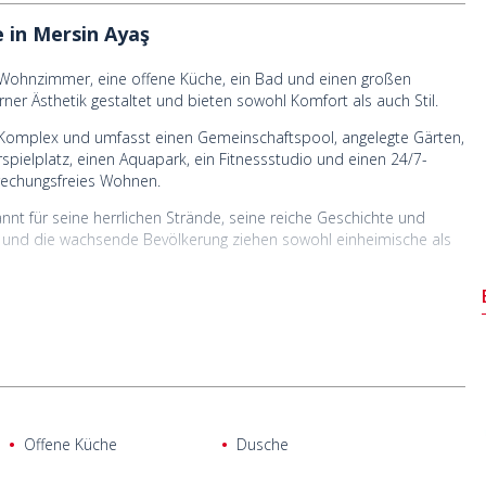
 in Mersin Ayaş
Wohnzimmer, eine offene Küche, ein Bad und einen großen
er Ästhetik gestaltet und bieten sowohl Komfort als auch Stil.
 Komplex und umfasst einen Gemeinschaftspool, angelegte Gärten,
rspielplatz, einen Aquapark, ein Fitnessstudio und einen 24/7-
brechungsfreies Wohnen.
annt für seine herrlichen Strände, seine reiche Geschichte und
ima und die wachsende Bevölkerung ziehen sowohl einheimische als
d 100 m vom Strand, 200 m vom nächsten Markt, 500 m von
 Burg der Jungfrau, 18 km von Erdemli, 50 km vom Yachthafen
t.
Offene Küche
Dusche