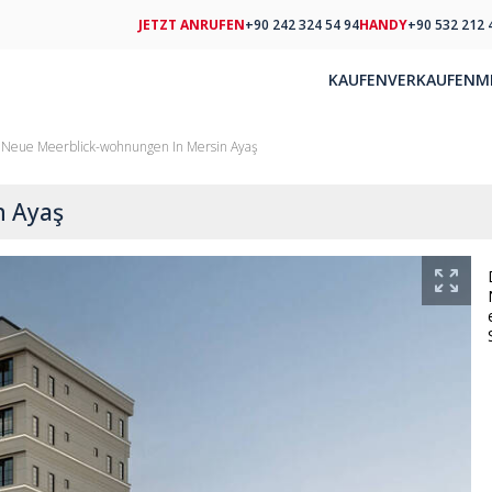
JETZT ANRUFEN
+90 242 324 54 94
HANDY
+90 532 212 
KAUFEN
VERKAUFEN
M
Neue Meerblick-wohnungen In Mersin Ayaş
n Ayaş