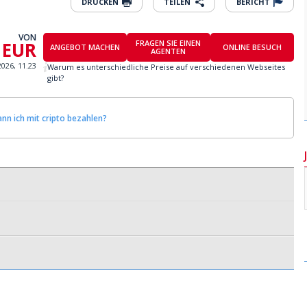
DRUCKEN
TEILEN
BERICHT
VON
 EUR
FRAGEN SIE EINEN
ANGEBOT MACHEN
ONLINE BESUCH
AGENTEN
2026, 11.23
Warum es unterschiedliche Preise auf verschiedenen Webseites
gibt?
nn ich mit cripto bezahlen?