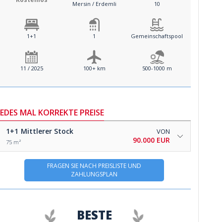
Mersin / Erdemli
10
1+1
1
Gemeinschaftspool
11 / 2025
100+ km
500-1000 m
JEDES MAL KORREKTE PREISE
1+1
Mittlerer Stock
VON
90.000 EUR
75 m²
FRAGEN SIE NACH PREISLISTE UND
ZAHLUNGSPLAN
BESTE