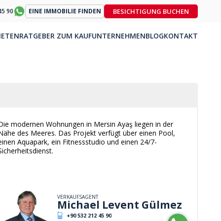
BESICHTIGUNG BUCHEN
45 90
EINE IMMOBILIE FINDEN
IETEN
RATGEBER ZUM KAUF
UNTERNEHMEN
BLOG
KONTAKT
Die modernen Wohnungen in Mersin Ayaş liegen in der
Nähe des Meeres. Das Projekt verfügt über einen Pool,
einen Aquapark, ein Fitnessstudio und einen 24/7-
Sicherheitsdienst.
VERKAUFSAGENT
Michael Levent Gülmez
+90 532 212 45 90