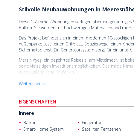
Stilvolle Neubauwohnungen in Meeresnähe
Diese 1-Zimmer-Wohnungen verfügen über ein geräumiges 
Balkon. Sie wurden mit hochwertigen Materialien und modern
Das Projekt befindet sich in einem modernen 10-stöckigen
Außenparkplätze, einen Grillplatz, Spazierwege, einen Kinde
Sicherheitsdienst. Ein Generatorsystem sorgt für ein unter
Mersin Ayaş, ein begehrtes Reiseziel am Mittelmeer, ist bek
seine vielseitigen Investitionsmöglichkeiten. Das milde Kl
auch ausländische Käufer an.
Die
zum Verkauf stehenden Wohnungen in Mersin Türkei
sin
Weiterlesen
Restaurants, 1,5 km vom Gesundheitszentrum, 7 km von der
und 116 km vom internationalen Flughafen Çukurova entfern
Korhan Topaloğlu
EIGENSCHAFTEN
Innere
Balkon
Generator
Smart-Home System
Satelliten Fernsehen