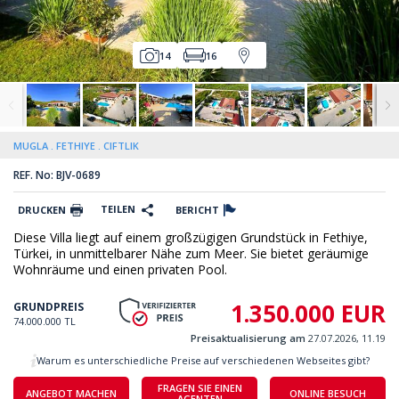
14
16
MUGLA
FETHIYE
CIFTLIK
REF. No: BJV-0689
TEILEN
DRUCKEN
BERICHT
Diese Villa liegt auf einem großzügigen Grundstück in Fethiye,
Türkei, in unmittelbarer Nähe zum Meer. Sie bietet geräumige
Wohnräume und einen privaten Pool.
1.350.000 EUR
GRUNDPREIS
74.000.000 TL
Preisaktualisierung am
27.07.2026, 11.19
Warum es unterschiedliche Preise auf verschiedenen Webseites gibt?
FRAGEN SIE EINEN
ANGEBOT MACHEN
ONLINE BESUCH
AGENTEN