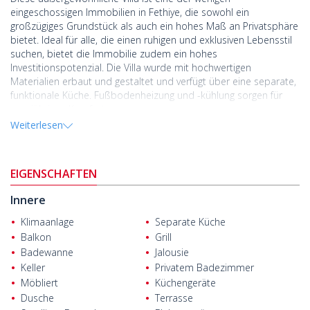
eingeschossigen Immobilien in Fethiye, die sowohl ein
großzügiges Grundstück als auch ein hohes Maß an Privatsphäre
bietet. Ideal für alle, die einen ruhigen und exklusiven Lebensstil
suchen, bietet die Immobilie zudem ein hohes
Investitionspotenzial. Die Villa wurde mit hochwertigen
Materialien erbaut und gestaltet und verfügt über eine separate,
funktionale Küche. Fußbodenheizung und -kühlung sorgen für
ganzjährigen Komfort.
Weiterlesen
Auf einem 2.793 m² großen Grundstück gelegen, bietet die
eingeschossige Immobilie komfortables Wohnen. Die Villa mit
drei Schlafzimmern bietet eine Wohnfläche von 170 m² und
EIGENSCHAFTEN
verfügt über ein separates Nebengebäude. Im Außenbereich
befinden sich ein privater Swimmingpool und ein großzügig
Innere
angelegter Garten. Bisher ist nur ein Teil des Grundstücks
bebaut, während das angrenzende Bauland erhebliches
Klimaanlage
Separate Küche
Entwicklungs- und Wertsteigerungspotenzial bietet.
Balkon
Grill
Badewanne
Jalousie
Die Villa liegt in Koca Çalış, einer der begehrtesten
Wohngegenden von Fethiye in der Provinz Muğla. Umgeben von
Keller
Privatem Badezimmer
Luxushotels, unberührter Natur und einer lockeren Bebauung
Möbliert
Küchengeräte
bietet die Gegend einen exklusiven Lebensstil. Die lange
Dusche
Terrasse
Küstenlinie, die atemberaubenden Sonnenuntergänge und die