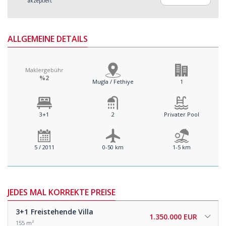
akzeptiert
ALLGEMEINE DETAILS
Maklergebühr
%2
Mugla / Fethiye
1
3+1
2
Privater Pool
5 / 2011
0-50 km
1-5 km
JEDES MAL KORREKTE PREISE
3+1
Freistehende Villa
1.350.000 EUR
155 m²