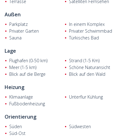
Terrasse
Satelliten Fernsehen
und 49 km vom Flughafen Dalaman entfernt.
Außen
Parkplatz
In einem Komplex
Privater Garten
Privater Schwimmbad
Sauna
Türkisches Bad
Lage
Flughafen (0-50 km)
Strand (1-5 Km)
Meer (1-5 km)
Schöne Naturansicht
Blick auf die Berge
Blick auf den Wald
Heizung
Klimaanlage
Unterflur Kühlung
Fußbodenheizung
Orientierung
Süden
Südwesten
Süd-Ost