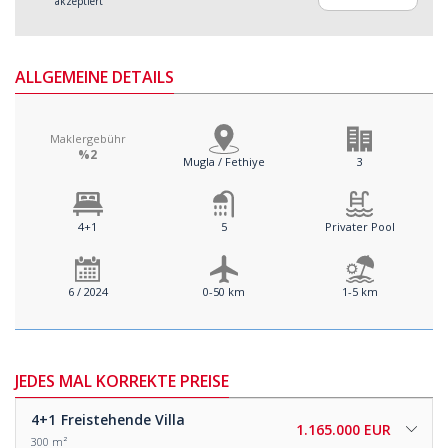
akzeptiert
ALLGEMEINE DETAILS
Maklergebühr
%2
Mugla / Fethiye
3
4+1
5
Privater Pool
6 / 2024
0-50 km
1-5 km
JEDES MAL KORREKTE PREISE
4+1
Freistehende Villa
1.165.000 EUR
300 m²