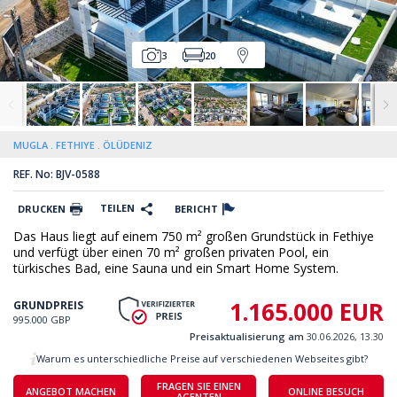
3
20
MUGLA
FETHIYE
ÖLÜDENIZ
REF. No: BJV-0588
TEILEN
DRUCKEN
BERICHT
Das Haus liegt auf einem 750 m² großen Grundstück in Fethiye
und verfügt über einen 70 m² großen privaten Pool, ein
türkisches Bad, eine Sauna und ein Smart Home System.
1.165.000 EUR
GRUNDPREIS
995.000 GBP
Preisaktualisierung am
30.06.2026, 13.30
Warum es unterschiedliche Preise auf verschiedenen Webseites gibt?
FRAGEN SIE EINEN
ANGEBOT MACHEN
ONLINE BESUCH
AGENTEN