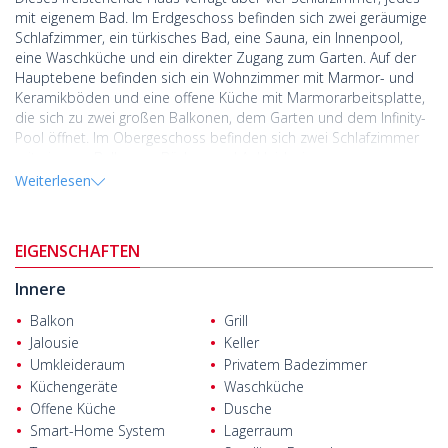
mit eigenem Bad. Im Erdgeschoss befinden sich zwei geräumige
Schlafzimmer, ein türkisches Bad, eine Sauna, ein Innenpool,
eine Waschküche und ein direkter Zugang zum Garten. Auf der
Hauptebene befinden sich ein Wohnzimmer mit Marmor- und
Keramikböden und eine offene Küche mit Marmorarbeitsplatte,
die sich zu zwei großen Balkonen, dem Garten und dem Infinity-
Pool öffnet. Im Obergeschoss befinden sich zwei Schlafzimmer
mit eigenen Balkonen, Bädern und Ankleidezimmern.
Weiterlesen
Das Haus befindet sich auf einem 750 m² großen Grundstück
und verfügt über einen angelegten Garten, einen 70 m² großen
Außenpool und Smart-Home-Funktionen, die einen freien Blick
EIGENSCHAFTEN
ermöglichen.
Das Haus befindet sich in Ovacık, Ölüdeniz - einer der
Innere
berühmtesten Gegenden von Fethiye - und verbindet ruhiges
Balkon
Grill
Wohnen mit einem mediterranen Lebensstil, der für seine
Jalousie
Keller
Strände und natürliche Schönheit bekannt ist.
Umkleideraum
Privatem Badezimmer
Das zum
Verkauf stehende Haus in Fethiye
ist 500 m vom
Küchengeräte
Waschküche
Hisarönü-Basar, 1,5 km von der Babadağ-Seilbahn, 2 km vom
Offene Küche
Dusche
Ölüdeniz-Strand, 4 km vom Telmessos-Theater und den
Smart-Home System
Lagerraum
Amyntas-Gräbern, 6 km vom staatlichen Krankenhaus Fethiye