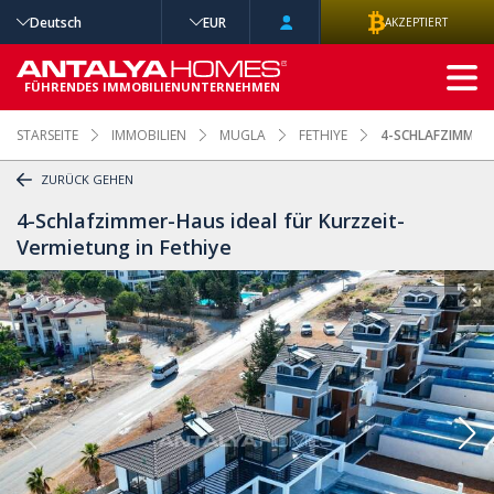
Deutsch
EUR
AKZEPTIERT
ERWEITERTE
SUCHE
FÜHRENDES IMMOBILIENUNTERNEHMEN
STARSEITE
IMMOBILIEN
MUGLA
FETHIYE
4-SCHLAFZIMMER-
ZURÜCK GEHEN
4-Schlafzimmer-Haus ideal für Kurzzeit-
Vermietung in Fethiye