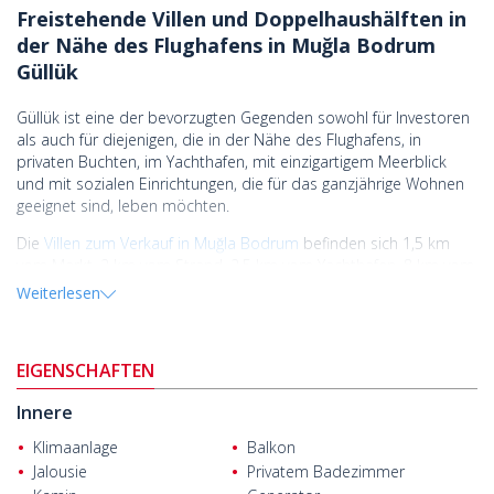
Freistehende Villen und Doppelhaushälften in
der Nähe des Flughafens in Muğla Bodrum
Güllük
Güllük ist eine der bevorzugten Gegenden sowohl für Investoren
als auch für diejenigen, die in der Nähe des Flughafens, in
privaten Buchten, im Yachthafen, mit einzigartigem Meerblick
und mit sozialen Einrichtungen, die für das ganzjährige Wohnen
geeignet sind, leben möchten.
Die
Villen zum Verkauf in Muğla Bodrum
befinden sich 1,5 km
vom Markt, 2 km vom Strand, 2,5 km vom Yachthafen, 8 km vom
Flughafen Bodrum-Milas, 19 km vom staatlichen Krankenhaus
Weiterlesen
Milas, 40 km vom Stadtzentrum von Bodrum und der Burg von
Bodrum und 41 km vom Mausoleum von Halikarnassos, das als
eines der sieben Weltwunder gilt.
EIGENSCHAFTEN
Das Projekt, das aus 11 Villen auf einem 6.500 m2 großen
Innere
Grundstück besteht, bietet soziale Einrichtungen wie ein Smart-
Home-System, einen privaten Swimmingpool, einen privaten
Klimaanlage
Balkon
Garten, einen Kinderspielplatz, Parkplätze und einen
Jalousie
Privatem Badezimmer
Sicherheitsdienst. Die Villen werden in zwei verschiedenen