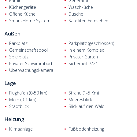
Kamin
Generator
Varianten angeboten: freistehend und Doppelhaushälften.
Küchengeräte
Waschküche
Villen zum Verkauf in Muğla haben 2+1, 3+1 und 4+1
Offene Küche
Dusche
Wohnoptionen. Die 2+1 Villen bestehen aus 1 Wohnzimmer,
Smart-Home System
Satelliten Fernsehen
offener Küche, 2 Schlafzimmern, 2 Bädern und 1 Balkon. Die 3+1
Villen bestehen aus 1 Wohnzimmer, offener Küche, 3
Außen
Schlafzimmern, Hobbyraum, 3 Bädern und 2 Balkonen. Die 4+1
Villen bestehen aus 1 Wohnzimmer, offener Küche, 4
Parkplatz
Parkplatz (geschlossen)
Schlafzimmern, 3 Bädern, Waschküche und 2 Balkonen. Alle
Gemeinschaftspool
In einem Komplex
Villen werden mit Einbaugeräten, Rollläden und
Spielplatz
Privater Garten
Fußbodenheizung geliefert.
Privater Schwimmbad
Sicherheit 7/24
Überwachungskamera
Lage
Flughafen (0-50 km)
Strand (1-5 Km)
Meer (0-1 km)
Meeresblick
Stadtblick
Blick auf den Wald
Heizung
Klimaanlage
Fußbodenheizung