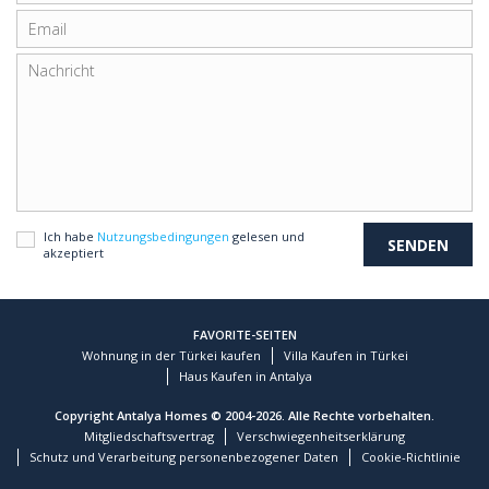
Ich habe
Nutzungsbedingungen
gelesen und
akzeptiert
FAVORITE-SEITEN
Wohnung in der Türkei kaufen
Villa Kaufen in Türkei
Haus Kaufen in Antalya
Copyright Antalya Homes © 2004-2026. Alle Rechte vorbehalten.
Mitgliedschaftsvertrag
Verschwiegenheitserklärung
Schutz und Verarbeitung personenbezogener Daten
Cookie-Richtlinie