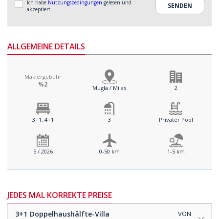
Ich habe
Nutzungsbedingungen
gelesen und
akzeptiert
ALLGEMEINE DETAILS
Maklergebühr
%2
Mugla / Milas
2
3+1, 4+1
3
Privater Pool
5 / 2026
0-50 km
1-5 km
JEDES MAL KORREKTE PREISE
3+1
Doppelhaushälfte-Villa
VON