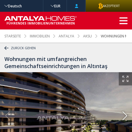
Deutsch
EUR
AKZEPTIERT
ERWEITERTE
SUCHE
FÜHRENDES IMMOBILIENUNTERNEHMEN
STARSEITE
IMMOBILIEN
ANTALYA
AKSU
WOHNUNGEN MIT U
ZURÜCK GEHEN
Wohnungen mit umfangreichen
Gemeinschaftseinrichtungen in Altıntaş