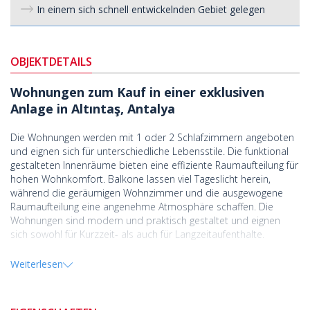
In einem sich schnell entwickelnden Gebiet gelegen
OBJEKTDETAILS
Wohnungen zum Kauf in einer exklusiven
Anlage in Altıntaş, Antalya
Die Wohnungen werden mit 1 oder 2 Schlafzimmern angeboten
und eignen sich für unterschiedliche Lebensstile. Die funktional
gestalteten Innenräume bieten eine effiziente Raumaufteilung für
hohen Wohnkomfort. Balkone lassen viel Tageslicht herein,
während die geräumigen Wohnzimmer und die ausgewogene
Raumaufteilung eine angenehme Atmosphäre schaffen. Die
Wohnungen sind modern und praktisch gestaltet und eignen
sich sowohl für Kurzzeit- als auch für Langzeitaufenthalte.
Die Anlage bietet eine Vielzahl von Gemeinschaftseinrichtungen
Weiterlesen
für mehr Komfort im Alltag. Das Projekt umfasst einen
Außenpool, einen Aquapark, Basketball- und Fußballplätze,
Sportanlagen und separate Kinderspielplätze. Umgeben von