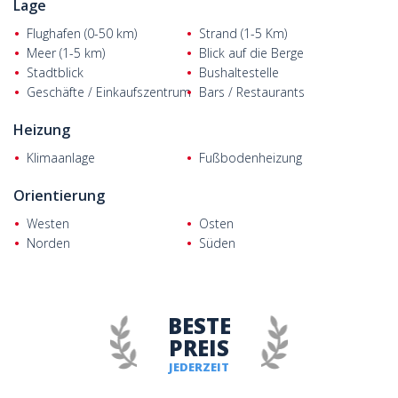
Bedarfs, wichtigen Verkehrsanbindungen und touristischen
Lage
Zentren und zeichnen sich somit durch ihre vorteilhafte Lage
Flughafen (0-50 km)
Strand (1-5 Km)
aus.
Meer (1-5 km)
Blick auf die Berge
Stadtblick
Bushaltestelle
Geschäfte / Einkaufszentrum
Bars / Restaurants
Heizung
Klimaanlage
Fußbodenheizung
Orientierung
Westen
Osten
Norden
Süden
BESTE
PREIS
JEDERZEIT