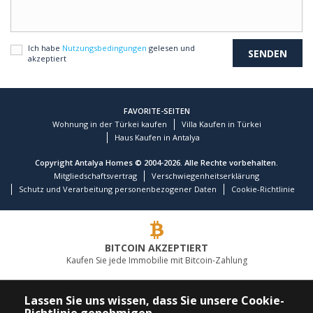
Ich habe
Nutzungsbedingungen
gelesen und
akzeptiert
FAVORITE-SEITEN
Wohnung in der Türkei kaufen
Villa Kaufen in Türkei
Haus Kaufen in Antalya
Copyright Antalya Homes © 2004-2026. Alle Rechte vorbehalten.
Mitgliedschaftsvertrag
Verschwiegenheitserklärung
Schutz und Verarbeitung personenbezogener Daten
Cookie-Richtlinie
BITCOIN AKZEPTIERT
Kaufen Sie jede Immobilie mit Bitcoin-Zahlung
FÜHRENDES IMMOBILIENUNTERNEHMEN
Lassen Sie uns wissen, dass Sie unsere Cookie-