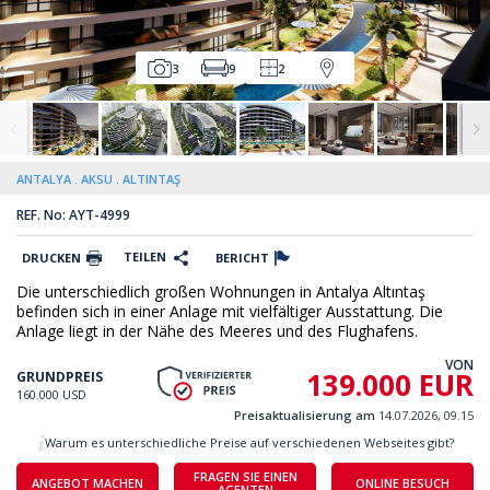
3
9
2
ANTALYA
AKSU
ALTINTAŞ
REF. No: AYT-4999
TEILEN
DRUCKEN
BERICHT
Die unterschiedlich großen Wohnungen in Antalya Altıntaş
befinden sich in einer Anlage mit vielfältiger Ausstattung. Die
Anlage liegt in der Nähe des Meeres und des Flughafens.
VON
139.000 EUR
GRUNDPREIS
160.000 USD
Preisaktualisierung am
14.07.2026, 09.15
Warum es unterschiedliche Preise auf verschiedenen Webseites gibt?
FRAGEN SIE EINEN
ANGEBOT MACHEN
ONLINE BESUCH
AGENTEN