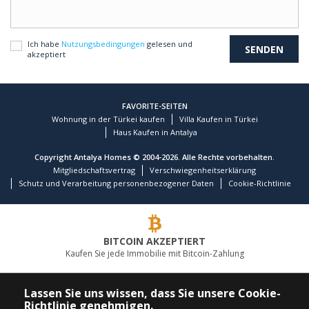
Ich habe
Nutzungsbedingungen
gelesen und
akzeptiert
FAVORITE-SEITEN
Wohnung in der Türkei kaufen
Villa Kaufen in Türkei
Haus Kaufen in Antalya
Copyright Antalya Homes © 2004-2026. Alle Rechte vorbehalten.
Mitgliedschaftsvertrag
Verschwiegenheitserklärung
Schutz und Verarbeitung personenbezogener Daten
Cookie-Richtlinie
BITCOIN AKZEPTIERT
Kaufen Sie jede Immobilie mit Bitcoin-Zahlung
FÜHRENDES IMMOBILIENUNTERNEHMEN
Lassen Sie uns wissen, dass Sie unsere Cookie-
Richtlinie genehmigen.