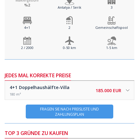
Maklergebühr
%2
Antalya / Serik
3
4+1
2
Gemeinschaftspool
2 / 2000
0-50 km
1-5 km
JEDES MAL KORREKTE PREISE
4+1
Doppelhaushälfte-Villa
185.000 EUR
180 m²
FRAGEN SIE NACH PREISLISTE UND
ZAHLUNGSPLAN
TOP 3 GRÜNDE ZU KAUFEN