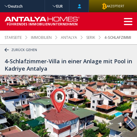
Deutsch
EUR
AKZEPTIERT
ERWEITERTE
SUCHE
FÜHRENDES IMMOBILIENUNTERNEHMEN
STARSEITE
IMMOBILIEN
ANTALYA
SERIK
4-SCHLAFZIMMER-V
ZURÜCK GEHEN
4-Schlafzimmer-Villa in einer Anlage mit Pool in
Kadriye Antalya