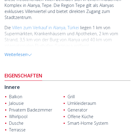
Komplex in Alanya, Tepe. Die Region Tepe gilt als Alanyas
exklusives Villenviertel und bietet direkten Zugang zum
Stadtzentrum.
Die
Villen zum Verkauf in Alanya, Türkei
liegen 1 km von
Supermärkten, Krankenhäusern und Apotheken, 2 km vom
Strand, 3,5 km von der Burg von Alanya und 40 km vom
internationalen Flughafen Gazipaşa entfernt.
Weiterlesen
Das Projekt erstreckt sich über ein 1.995 m² großes Grundstück
und umfasst zwei Villenblöcke. Jede Villa verfügt über ein
Ankleidezimmer, eine Sauna, einen Whirlpool, einen
Swimmingpool, ein Kinderbecken, einen Garten, einen Grillplatz
EIGENSCHAFTEN
und eine Tiefgarage. Sie sind außerdem mit
Überwachungskameras, einem Smart-Home-System, einer
Innere
Wasseraufbereitungsanlage, Fußbodenheizung und
Balkon
Grill
ferngesteuerten Jalousien ausgestattet.
Jalousie
Umkleideraum
Privatem Badezimmer
Generator
Whirlpool
Offene Küche
Dusche
Smart-Home System
Terrasse