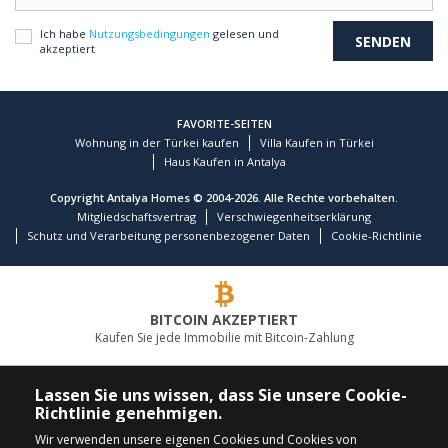
Ich habe
Nutzungsbedingungen
gelesen und
akzeptiert
FAVORITE-SEITEN
Wohnung in der Türkei kaufen
Villa Kaufen in Türkei
Haus Kaufen in Antalya
Copyright Antalya Homes © 2004-2026. Alle Rechte vorbehalten.
Mitgliedschaftsvertrag
Verschwiegenheitserklärung
Schutz und Verarbeitung personenbezogener Daten
Cookie-Richtlinie
BITCOIN AKZEPTIERT
Kaufen Sie jede Immobilie mit Bitcoin-Zahlung
FÜHRENDES IMMOBILIENUNTERNEHMEN
Lassen Sie uns wissen, dass Sie unsere Cookie-
Richtlinie genehmigen.
RUFEN SIE UNS AN
FOLGEN SIE UNS
Wir verwenden unsere eigenen Cookies und Cookies von