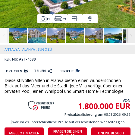
11
29
6
ANTALYA
ALANYA
SUGÖZÜ
REF. No: AYT-4689
TEILEN
DRUCKEN
BERICHT
Diese stilvollen Villen in Alanya bieten einen wunderschönen
Blick auf das Meer und die Stadt. Jede Villa verfügt über einen
privaten Pool, einen Whirlpool und Smart-Home-Technologie.
VON
1.800.000 EUR
Preisaktualisierung am
05.08.2026, 09.39
Warum es unterschiedliche Preise auf verschiedenen Webseites gibt?
FRAGEN SIE EINEN
ANGEBOT MACHEN
ONLINE BESUCH
AGENTEN