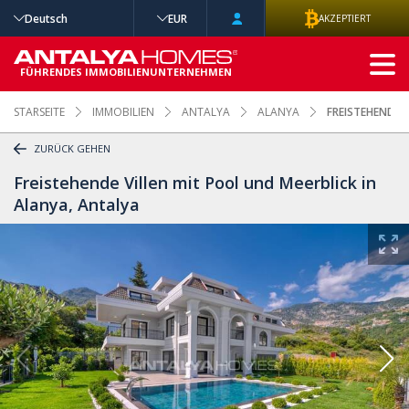
Deutsch
EUR
AKZEPTIERT
ERWEITERTE
SUCHE
FÜHRENDES IMMOBILIENUNTERNEHMEN
STARSEITE
IMMOBILIEN
ANTALYA
ALANYA
FREISTEHENDE 
ZURÜCK GEHEN
Freistehende Villen mit Pool und Meerblick in
Alanya, Antalya