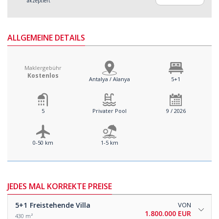
akzeptiert
ALLGEMEINE DETAILS
Maklergebühr
Kostenlos
Antalya / Alanya
5+1
5
Privater Pool
9 / 2026
0-50 km
1-5 km
JEDES MAL KORREKTE PREISE
5+1
Freistehende Villa
VON
1.800.000 EUR
430 m²